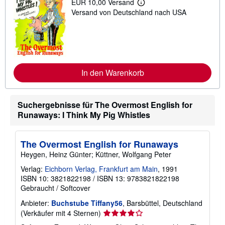
EUR 10,00 Versand
W
Versand von Deutschland nach USA
e
i
t
e
r
e
I
n
In den Warenkorb
f
o
r
m
Suchergebnisse für The Overmost English for
a
t
Runaways: I Think My Pig Whistles
i
o
n
e
The Overmost English for Runaways
n
Heygen, Heinz Günter; Küttner, Wolfgang Peter
z
u
Verlag:
Eichborn Verlag, Frankfurt am Main
, 1991
V
ISBN 10: 3821822198
/
ISBN 13: 9783821822198
e
r
Gebraucht
/
Softcover
s
a
Anbieter:
Buchstube Tiffany56
, Barsbüttel, Deutschland
n
Verkäuferbewertung
(Verkäufer mit 4 Sternen)
d
4
k