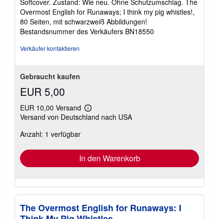
Softcover. Zustand: Wie neu. Ohne Schutzumschlag. The
von
o
Overmost English for Runaways; I think my pig whistles!,
s
5
80 Seiten, mit schwarzweiß Abbildungen!
t
Sternen
e
Bestandsnummer des Verkäufers BN18550
n
Verkäufer kontaktieren
Gebraucht kaufen
EUR 5,00
EUR 10,00 Versand
Weitere
Versand von Deutschland nach USA
Informationen
zu
Anzahl: 1 verfügbar
Versandkosten
In den Warenkorb
The Overmost English for Runaways: I
Think My Pig Whistles