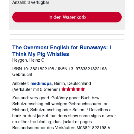
Anzahl: 3 verfügbar
Versandkosten
In den Warenkorb
The Overmost English for Runaways: I
Think My Pig Whistles
Heygen, Heinz G
ISBN 10: 3821822198
/
ISBN 13: 9783821822198
Gebraucht
Anbieter:
medimops
, Berlin, Deutschland
Verkäuferbewertung
(Verkäufer mit 5 Sternen)
5
Zustand: very good. Gut/Very good: Buch bzw.
von
Schutzumschlag mit wenigen Gebrauchsspuren an
5
Einband, Schutzumschlag oder Seiten. / Describes a
Sternen
book or dust jacket that does show some signs of wear
on either the binding, dust jacket or pages.
Bestandsnummer des Verkäufers M03821822198-V