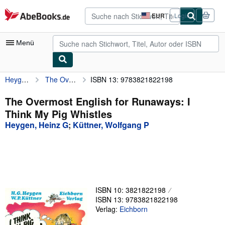
Zum Hauptinhalt
AbeBooks.de
EUR
Login
Seite
der
Einkaufseinstellungen.
Menü
Heygen, Heinz G
The Overmost English for Runaways: I Think My Pig Whistles
ISBN 13: 9783821822198
Nutzerkonto
Meine Bestellungen
The Overmost English for Runaways: I
Think My Pig Whistles
Detailsuche
Heygen, Heinz G
;
Küttner, Wolfgang P
Sammlungen
Antiquarische Bücher
Kunst & Sammlerstücke
Verkäufer
ISBN 10: 3821822198
ISBN 13: 9783821822198
Verkäufer werden
Verlag:
Eichborn
Hilfe