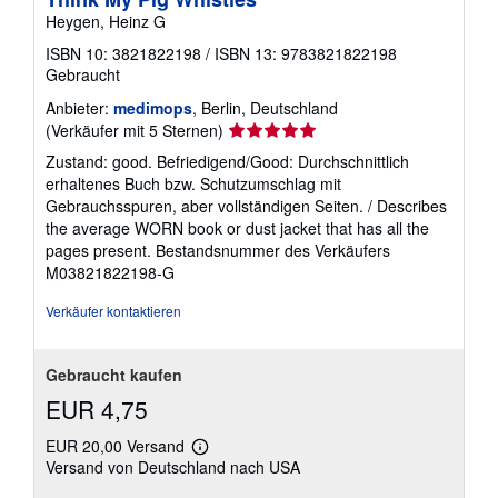
Heygen, Heinz G
ISBN 10: 3821822198
/
ISBN 13: 9783821822198
Gebraucht
Anbieter:
medimops
, Berlin, Deutschland
Verkäuferbewertung
(Verkäufer mit 5 Sternen)
5
Zustand: good. Befriedigend/Good: Durchschnittlich
von
erhaltenes Buch bzw. Schutzumschlag mit
5
Gebrauchsspuren, aber vollständigen Seiten. / Describes
Sternen
the average WORN book or dust jacket that has all the
pages present.
Bestandsnummer des Verkäufers
M03821822198-G
Verkäufer kontaktieren
Gebraucht kaufen
EUR 4,75
EUR 20,00 Versand
Weitere
Versand von Deutschland nach USA
Informationen
zu