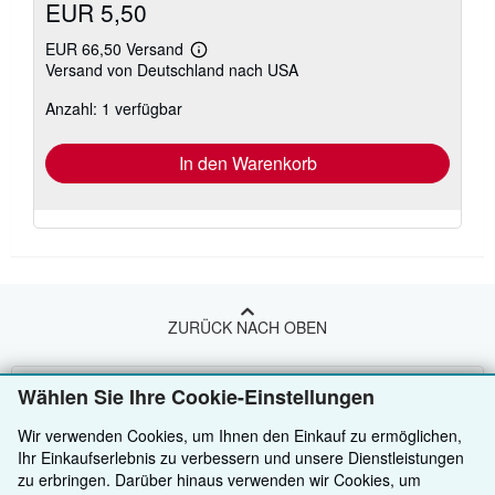
EUR 5,50
EUR 66,50 Versand
Weitere
Versand von Deutschland nach USA
Informationen
zu
Anzahl: 1 verfügbar
Versandkosten
In den Warenkorb
ZURÜCK NACH OBEN
Kaufen
Wählen Sie Ihre Cookie-Einstellungen
Anbieten
Detailsuche
Wir verwenden Cookies, um Ihnen den Einkauf zu ermöglichen,
Ihr Einkaufserlebnis zu verbessern und unsere Dienstleistungen
Über uns
Sammlungen
Verkäufer werden
zu erbringen. Darüber hinaus verwenden wir Cookies, um