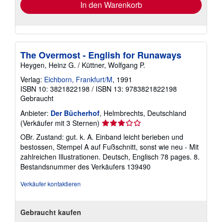
In den Warenkorb
The Overmost - English for Runaways
Heygen, Heinz G. / Küttner, Wolfgang P.
Verlag:
Eichborn, Frankfurt/M
, 1991
ISBN 10: 3821822198
/
ISBN 13: 9783821822198
Gebraucht
Anbieter:
Der Bücherhof
, Helmbrechts, Deutschland
Verkäuferbewertung
(Verkäufer mit 3 Sternen)
3
OBr. Zustand: gut. k. A. Einband leicht berieben und
von
bestossen, Stempel A auf Fußschnitt, sonst wie neu - Mit
5
zahlreichen Illustrationen. Deutsch, Englisch 78 pages. 8.
Sternen
Bestandsnummer des Verkäufers 139490
Verkäufer kontaktieren
Gebraucht kaufen