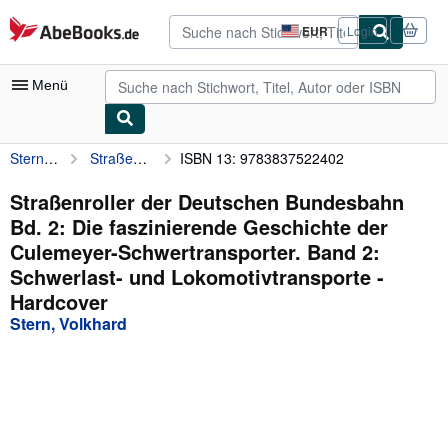
Zum Hauptinhalt
AbeBooks.de
EUR
Login
Seite
der
Einkaufseinstellungen.
Menü
Stern, Volkhard
Straßenroller der Deutschen Bundesbahn Bd. 2: Die faszinierende Geschichte der Culemeyer-Schwertransporter. Band 2: Schwerlast- und Lokomotivtransporte
ISBN 13: 9783837522402
Nutzerkonto
Meine Bestellungen
Straßenroller der Deutschen Bundesbahn
Bd. 2: Die faszinierende Geschichte der
Detailsuche
Culemeyer-Schwertransporter. Band 2:
Sammlungen
Schwerlast- und Lokomotivtransporte -
Hardcover
Antiquarische Bücher
Stern, Volkhard
Kunst & Sammlerstücke
Verkäufer
Verkäufer werden
Hilfe