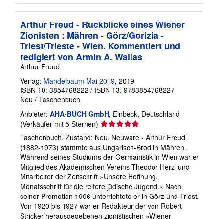
Arthur Freud - Rückblicke eines Wiener
Zionisten : Mähren - Görz/Gorizia -
Triest/Trieste - Wien. Kommentiert und
redigiert von Armin A. Wallas
Arthur Freud
Verlag:
Mandelbaum Mai 2019
, 2019
ISBN 10: 3854768222
/
ISBN 13: 9783854768227
Neu
/
Taschenbuch
Anbieter:
AHA-BUCH GmbH
, Einbeck, Deutschland
Verkäuferbewertung
(Verkäufer mit 5 Sternen)
5
Taschenbuch. Zustand: Neu. Neuware - Arthur Freud
von
(1882-1973) stammte aus Ungarisch-Brod in Mähren.
5
Während seines Studiums der Germanistik in Wien war er
Sternen
Mitglied des Akademischen Vereins Theodor Herzl und
Mitarbeiter der Zeitschrift »Unsere Hoffnung.
Monatsschrift für die reifere jüdische Jugend.« Nach
seiner Promotion 1906 unterrichtete er in Görz und Triest.
Von 1920 bis 1927 war er Redakteur der von Robert
Stricker herausgegebenen zionistischen »Wiener