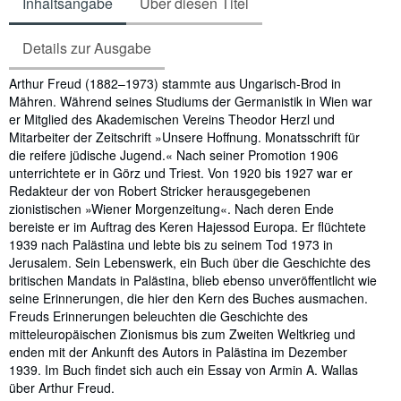
Inhaltsangabe
Über diesen Titel
Details zur Ausgabe
Inhaltsangabe
Arthur Freud (1882–1973) stammte aus Ungarisch-Brod in
Mähren. Während seines Studiums der Germanistik in Wien war
er Mitglied des Akademischen Vereins Theodor Herzl und
Mitarbeiter der Zeitschrift »Unsere Hoffnung. Monatsschrift für
die reifere jüdische Jugend.« Nach seiner Promotion 1906
unterrichtete er in Görz und Triest. Von 1920 bis 1927 war er
Redakteur der von Robert Stricker herausgegebenen
zionistischen »Wiener Morgenzeitung«. Nach deren Ende
bereiste er im Auftrag des Keren Hajessod Europa. Er flüchtete
1939 nach Palästina und lebte bis zu seinem Tod 1973 in
Jerusalem. Sein Lebenswerk, ein Buch über die Geschichte des
britischen Mandats in Palästina, blieb ebenso unveröffentlicht wie
seine Erinnerungen, die hier den Kern des Buches ausmachen.
Freuds Erinnerungen beleuchten die Geschichte des
mitteleuropäischen Zionismus bis zum Zweiten Weltkrieg und
enden mit der Ankunft des Autors in Palästina im Dezember
1939. Im Buch findet sich auch ein Essay von Armin A. Wallas
über Arthur Freud.