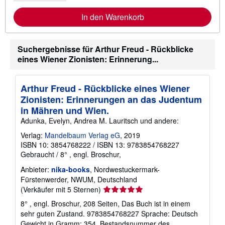
i
n
t
In den Warenkorb
e
e
n
r
z
e
u
I
V
n
Suchergebnisse für Arthur Freud - Rückblicke
e
f
eines Wiener Zionisten: Erinnerung...
r
o
s
r
a
m
n
a
Arthur Freud - Rückblicke eines Wiener
d
t
Zionisten: Erinnerungen an das Judentum
k
i
o
o
in Mähren und Wien.
s
n
Adunka, Evelyn, Andrea M. Lauritsch und andere:
t
e
e
n
Verlag:
Mandelbaum Verlag eG
, 2019
n
z
ISBN 10: 3854768222
/
ISBN 13: 9783854768227
u
V
Gebraucht
/
8° , engl. Broschur,
e
r
Anbieter:
nika-books
, Nordwestuckermark-
s
Fürstenwerder, NWUM, Deutschland
a
Verkäuferbewertung
(Verkäufer mit 5 Sternen)
n
d
5
8° , engl. Broschur, 208 Seiten, Das Buch ist in einem
k
von
o
sehr guten Zustand. 9783854768227 Sprache: Deutsch
5
s
Gewicht in Gramm: 354.
Bestandsnummer des