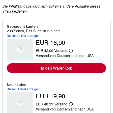
Die Inhaltsangabe kann sich auf eine andere Ausgabe dieses
Titels beziehen.
Gebraucht kaufen
208 Seiten, Das Buch ist in einem...
Diesen Artikel anzeigen
EUR 16,90
EUR 42,00 Versand
W
Versand von Deutschland nach USA
e
i
t
In den Warenkorb
e
r
e
I
n
Neu kaufen
f
Diesen Artikel anzeigen
o
EUR 19,90
r
m
a
EUR 48,99 Versand
t
W
Versand von Deutschland nach USA
i
e
o