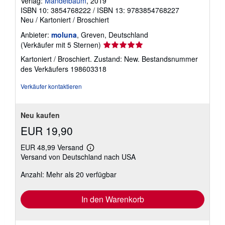
Verlag:
Mandelbaum
, 2019
ISBN 10: 3854768222
/
ISBN 13: 9783854768227
Neu
/
Kartoniert / Broschiert
Anbieter:
moluna
, Greven, Deutschland
Verkäuferbewertung
(Verkäufer mit 5 Sternen)
5
Kartoniert / Broschiert. Zustand: New.
Bestandsnummer
von
des Verkäufers 198603318
5
Sternen
Verkäufer kontaktieren
Neu kaufen
EUR 19,90
EUR 48,99 Versand
Weitere
Versand von Deutschland nach USA
Informationen
zu
Anzahl: Mehr als 20 verfügbar
Versandkosten
In den Warenkorb