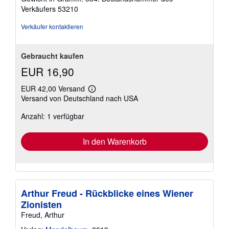
t
Sternen
Verkäufers 53210
e
n
Verkäufer kontaktieren
Gebraucht kaufen
EUR 16,90
EUR 42,00 Versand
Weitere
Versand von Deutschland nach USA
Informationen
zu
Anzahl: 1 verfügbar
Versandkosten
In den Warenkorb
Arthur Freud - Rückblicke eines Wiener
Zionisten
Freud, Arthur