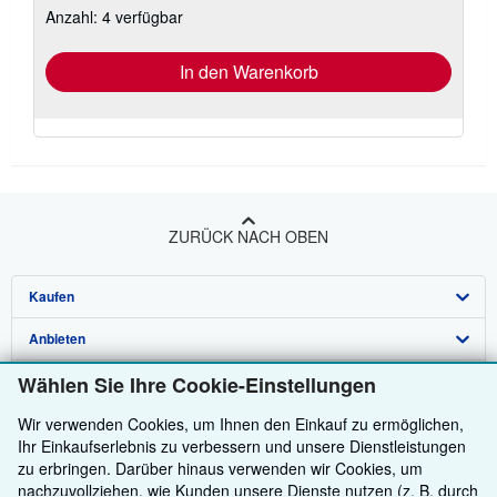
Anzahl: 4 verfügbar
Versandkosten
In den Warenkorb
ZURÜCK NACH OBEN
Kaufen
Anbieten
Detailsuche
Über uns
Wählen Sie Ihre Cookie-Einstellungen
Sammlungen
Verkäufer werden
Hilfe
Wir verwenden Cookies, um Ihnen den Einkauf zu ermöglichen,
Nutzerkonto
Partnerprogramm
Über uns / Impressum
Ihr Einkaufserlebnis zu verbessern und unsere Dienstleistungen
Weitere AbeBooks Unternehmen
Meine Bestellungen
Empfehlen Sie einen Verkäufer
Presse
Hilfebereich
zu erbringen. Darüber hinaus verwenden wir Cookies, um
nachzuvollziehen, wie Kunden unsere Dienste nutzen (z. B. durch