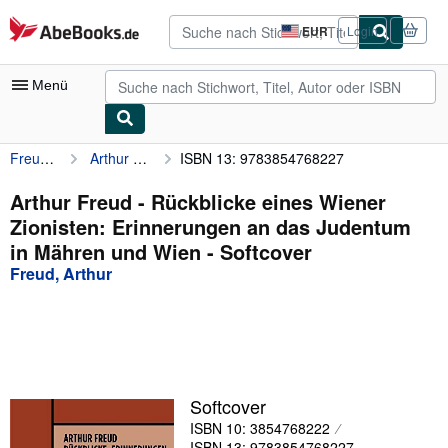
Zum Hauptinhalt
AbeBooks.de
EUR
Login
Seite
der
Einkaufseinstellungen.
Menü
Freud, Arthur
Arthur Freud - Rückblicke eines Wiener Zionisten: Erinnerungen an das Judentum in Mähren und Wien
ISBN 13: 9783854768227
Nutzerkonto
Meine Bestellungen
Arthur Freud - Rückblicke eines Wiener
Zionisten: Erinnerungen an das Judentum
Detailsuche
in Mähren und Wien - Softcover
Sammlungen
Freud, Arthur
Antiquarische Bücher
Kunst & Sammlerstücke
Verkäufer
Softcover
Verkäufer werden
ISBN 10: 3854768222
Hilfe
ISBN 13: 9783854768227