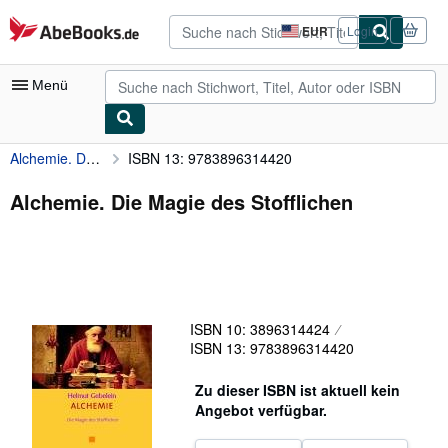
Zum Hauptinhalt
AbeBooks.de
EUR
Login
Seite
der
Einkaufseinstellungen.
Menü
Alchemie. Die Magie des Stofflichen
ISBN 13: 9783896314420
Nutzerkonto
Meine Bestellungen
Alchemie. Die Magie des Stofflichen
Detailsuche
Sammlungen
Antiquarische Bücher
ISBN 10: 3896314424
Kunst & Sammlerstücke
ISBN 13: 9783896314420
Verkäufer
Zu dieser ISBN ist aktuell kein
Verkäufer werden
Angebot verfügbar.
Hilfe