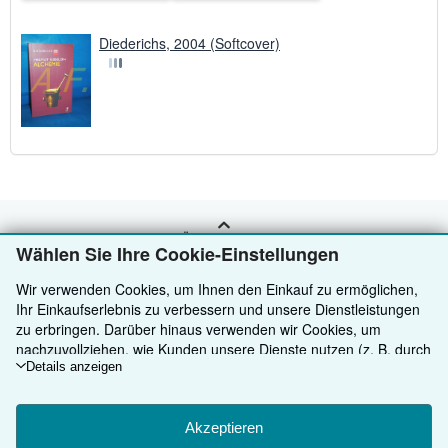
Diederichs, 2004 (Softcover)
ZURÜCK NACH OBEN
Wählen Sie Ihre Cookie-Einstellungen
Wir verwenden Cookies, um Ihnen den Einkauf zu ermöglichen,
Kaufen
Ihr Einkaufserlebnis zu verbessern und unsere Dienstleistungen
zu erbringen. Darüber hinaus verwenden wir Cookies, um
Anbieten
Detailsuche
nachzuvollziehen, wie Kunden unsere Dienste nutzen (z. B. durch
die Erfassung von Website-Besuchen), sodass wir Optimierungen
Details anzeigen
Über uns
Sammlungen
Verkäufer werden
vornehmen können. Sofern Sie zustimmen, setzen wir auch
Hilfe
Nutzerkonto
Partnerprogramm
Über uns / Impressum
Cookies von Drittanbietern ein, um in Anzeigen relevante Inhalte
darzustellen und die Effizienz von Anzeigen zu ermitteln. Wählen
Akzeptieren
Weitere AbeBooks Unternehmen
Meine Bestellungen
Empfehlen Sie einen Verkäufer
Presse
Hilfebereich