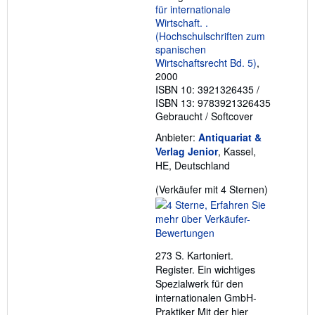
für internationale
Wirtschaft. .
(Hochschulschriften zum
spanischen
Wirtschaftsrecht Bd. 5)
,
2000
ISBN 10: 3921326435
/
ISBN 13: 9783921326435
Gebraucht
/
Softcover
Anbieter:
Antiquariat &
Verlag Jenior
, Kassel,
HE, Deutschland
Verkäufer
(Verkäufer mit 4 Sternen)
4
von
5
Sternen
273 S. Kartoniert.
Register. Ein wichtiges
Spezialwerk für den
internationalen GmbH-
Praktiker Mit der hier