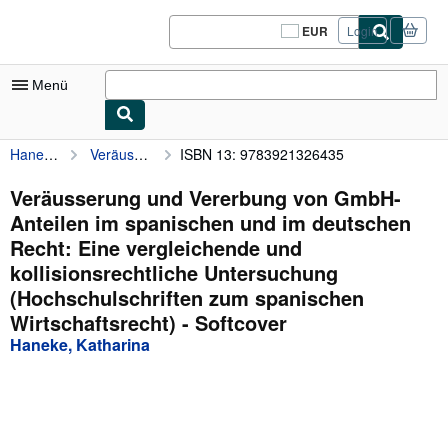
Zum Hauptinhalt
AbeBooks.de
EUR
Login
Seite
der
Einkaufseinstellungen.
Menü
Haneke, Katharina
Veräusserung und Vererbung von GmbH-Anteilen im spanischen und im deutschen Recht: Eine vergleichende und kollisionsrechtliche Untersuchung (Hochschulschriften zum spanischen Wirtschaftsrecht)
ISBN 13: 9783921326435
Nutzerkonto
Meine Bestellungen
Veräusserung und Vererbung von GmbH-
Anteilen im spanischen und im deutschen
Logout
Recht: Eine vergleichende und
Detailsuche
kollisionsrechtliche Untersuchung
(Hochschulschriften zum spanischen
Sammlungen
Wirtschaftsrecht) - Softcover
Antiquarische Bücher
Haneke, Katharina
Kunst & Sammlerstücke
Verkäufer
Verkäufer werden