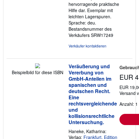
hervorragende praktische
Hilfe dar. Exemplar mit
leichten Lagerspuren.
Sprache: deu.
Bestandsnummer des
Verkäufers SRW17249
Verkäufer kontaktieren
Veräußerung und
Gebrauch
Vererbung von
Beispielbild für diese ISBN
EUR 4
GmbH-Anteilen im
spanischen und
EUR 19,0
deutschen Recht.
Versand 
Eine
rechtsvergleichende
Anzahl: 1
und
kollisionsrechtliche
Untersuchung.
Haneke, Katharina:
Verlag:
Frankfurt. Edition