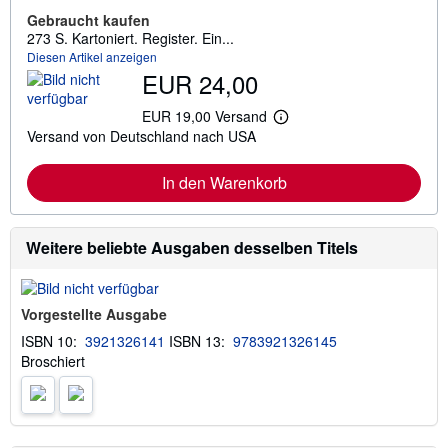
Gebraucht kaufen
273 S. Kartoniert. Register. Ein...
Diesen Artikel anzeigen
EUR 24,00
EUR 19,00 Versand
W
Versand von Deutschland nach USA
e
i
t
In den Warenkorb
e
r
e
I
n
Weitere beliebte Ausgaben desselben Titels
f
o
r
m
Vorgestellte Ausgabe
a
t
ISBN 10:
3921326141
ISBN 13:
9783921326145
i
Broschiert
o
n
e
n
z
u