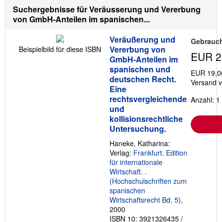
V
Suchergebnisse für Veräusserung und Vererbung
e
von GmbH-Anteilen im spanischen...
r
s
a
Veräußerung und
n
Gebrauch
d
Vererbung von
Beispielbild für diese ISBN
EUR 2
k
GmbH-Anteilen im
o
spanischen und
s
EUR 19,0
t
deutschen Recht.
Versand 
e
Eine
n
rechtsvergleichende
Anzahl: 1
und
kollisionsrechtliche
Untersuchung.
Haneke, Katharina:
Verlag:
Frankfurt. Edition
für internationale
Wirtschaft. .
(Hochschulschriften zum
spanischen
Wirtschaftsrecht Bd. 5)
,
2000
ISBN 10: 3921326435
/