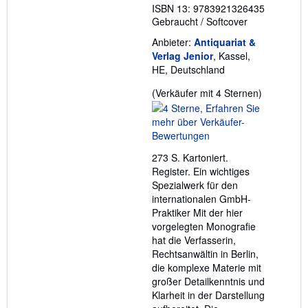
ISBN 13: 9783921326435
Gebraucht
/
Softcover
Anbieter:
Antiquariat &
Verlag Jenior
, Kassel,
HE, Deutschland
Verkäufer
(Verkäufer mit 4 Sternen)
4
von
5
Sternen
273 S. Kartoniert.
Register. Ein wichtiges
Spezialwerk für den
internationalen GmbH-
Praktiker Mit der hier
vorgelegten Monografie
hat die Verfasserin,
Rechtsanwältin in Berlin,
die komplexe Materie mit
großer Detailkenntnis und
Klarheit in der Darstellung