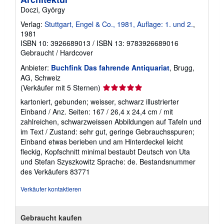
Doczi, György
Verlag:
Stuttgart, Engel & Co., 1981, Auflage: 1. und 2.
,
1981
ISBN 10: 3926689013
/
ISBN 13: 9783926689016
Gebraucht
/
Hardcover
Anbieter:
Buchfink Das fahrende Antiquariat
, Brugg,
AG, Schweiz
Verkäuferbewertung
(Verkäufer mit 5 Sternen)
5
kartoniert, gebunden; weisser, schwarz illustrierter
von
Einband / Anz. Seiten: 167 / 26,4 x 24,4 cm / mit
5
zahlreichen, schwarzweissen Abbildungen auf Tafeln und
Sternen
im Text / Zustand: sehr gut, geringe Gebrauchsspuren;
Einband etwas berieben und am Hinterdeckel leicht
fleckig, Kopfschnitt minimal bestaubt Deutsch von Uta
und Stefan Szyszkowitz Sprache: de.
Bestandsnummer
des Verkäufers 83771
Verkäufer kontaktieren
Gebraucht kaufen