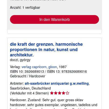
zu
Anzahl: 1 verfügbar
Versandkosten
In den Warenkorb
die kraft der grenzen. harmonische
proportionen in natur, kunst und
architektur.
doczi, györgy
Verlag:
verlag capricorn, gloon
, 1987
ISBN 10: 3926689013
/
ISBN 13: 9783926689016
Gebraucht
/
Hardcover
Anbieter:
alt-saarbrücker antiquariat g.w.melling
,
Saarbrücken, Deutschland
Verkäuferbewertung
(Verkäufer mit 4 Sternen)
4
Hardcover. Zustand: Sehr gut. quer gross oktav
von
hardcover. sehr gutes exemplar. ungelesen, tadellos und
5