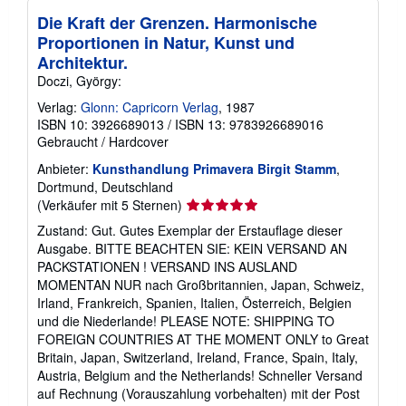
Die Kraft der Grenzen. Harmonische
Proportionen in Natur, Kunst und
Architektur.
Doczi, György:
Verlag:
Glonn: Capricorn Verlag
, 1987
ISBN 10: 3926689013
/
ISBN 13: 9783926689016
Gebraucht
/
Hardcover
Anbieter:
Kunsthandlung Primavera Birgit Stamm
,
Dortmund, Deutschland
Verkäuferbewertung
(Verkäufer mit 5 Sternen)
5
Zustand: Gut. Gutes Exemplar der Erstauflage dieser
von
Ausgabe. BITTE BEACHTEN SIE: KEIN VERSAND AN
5
PACKSTATIONEN ! VERSAND INS AUSLAND
Sternen
MOMENTAN NUR nach Großbritannien, Japan, Schweiz,
Irland, Frankreich, Spanien, Italien, Österreich, Belgien
und die Niederlande! PLEASE NOTE: SHIPPING TO
FOREIGN COUNTRIES AT THE MOMENT ONLY to Great
Britain, Japan, Switzerland, Ireland, France, Spain, Italy,
Austria, Belgium and the Netherlands! Schneller Versand
auf Rechnung (Vorauszahlung vorbehalten) mit der Post