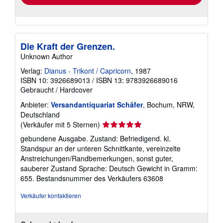
Die Kraft der Grenzen.
Unknown Author
Verlag:
Dianus - Trikont / Capricorn
, 1987
ISBN 10: 3926689013
/
ISBN 13: 9783926689016
Gebraucht
/
Hardcover
Anbieter:
Versandantiquariat Schäfer
, Bochum, NRW,
Deutschland
Verkäuferbewertung
(Verkäufer mit 5 Sternen)
5
gebundene Ausgabe. Zustand: Befriedigend. kl.
von
Standspur an der unteren Schnittkante, vereinzelte
5
Anstreichungen/Randbemerkungen, sonst guter,
Sternen
sauberer Zustand Sprache: Deutsch Gewicht in Gramm:
655.
Bestandsnummer des Verkäufers 63608
Verkäufer kontaktieren