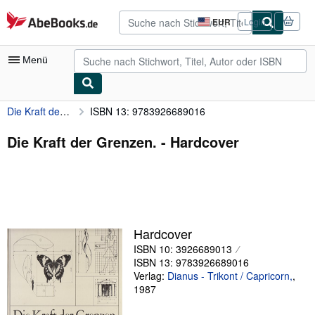
Zum Hauptinhalt
AbeBooks.de
EUR
Login
Seite
der
Einkaufseinstellungen.
Menü
Die Kraft der Grenzen.
ISBN 13: 9783926689016
Nutzerkonto
Meine Bestellungen
Die Kraft der Grenzen. - Hardcover
Detailsuche
Sammlungen
Antiquarische Bücher
Hardcover
Kunst & Sammlerstücke
ISBN 10: 3926689013
Verkäufer
ISBN 13: 9783926689016
Verlag:
Dianus - Trikont / Capricorn,
,
Verkäufer werden
1987
Hilfe