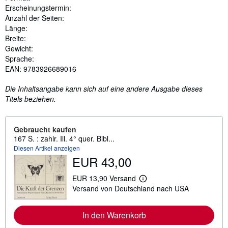
Erscheinungstermin:
Anzahl der Seiten:
Länge:
Breite:
Gewicht:
Sprache:
EAN: 9783926689016
Die Inhaltsangabe kann sich auf eine andere Ausgabe dieses
Titels beziehen.
Gebraucht kaufen
167 S. : zahlr. Ill. 4° quer. Bibl...
Diesen Artikel anzeigen
EUR 43,00
EUR 13,90 Versand
W
Versand von Deutschland nach USA
e
i
t
e
In den Warenkorb
r
e