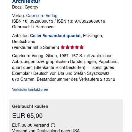
Architektur
Doczi, György
Verlag:
Capricorn Verlag
ISBN 10: 3926689013
/
ISBN 13: 9783926689016
Gebraucht
/
Hardcover
Anbieter:
Celler Versandantiquariat
, Eicklingen,
Deutschland
Verkäuferbewertung
(Verkäufer mit 5 Sternen)
5
Capricorn Verlag, Glonn, 1987. 167 S. mit zahlreichen
von
Abbildungen bzw. graphischen Darstellungen, Pappband,
5
quart-quer, (Stehkante leicht bestoßen)---- sonst gutes
Sternen
Exemplar / Deutsch von Uta und Stefan Szyszkowitz -
670 Gramm.
Bestandsnummer des Verkäufers 2i10342
Verkäufer kontaktieren
Gebraucht kaufen
EUR 65,00
EUR 38,00 Versand
Weitere
Versand von Deutschland nach USA
Informationen