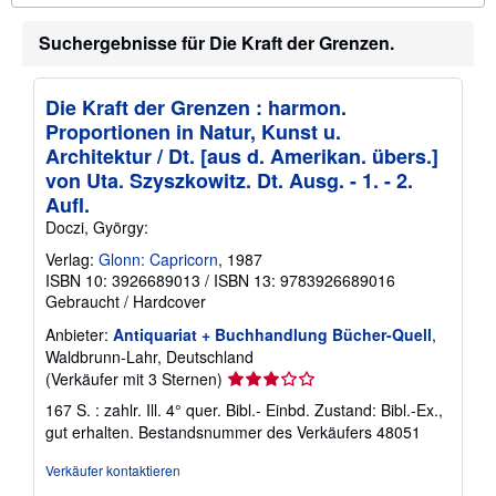
I
n
Suchergebnisse für Die Kraft der Grenzen.
f
o
r
m
Die Kraft der Grenzen : harmon.
a
Proportionen in Natur, Kunst u.
t
i
Architektur / Dt. [aus d. Amerikan. übers.]
o
von Uta. Szyszkowitz. Dt. Ausg. - 1. - 2.
n
e
Aufl.
n
Doczi, György:
z
u
Verlag:
Glonn: Capricorn
, 1987
V
ISBN 10: 3926689013
/
ISBN 13: 9783926689016
e
r
Gebraucht
/
Hardcover
s
a
Anbieter:
Antiquariat + Buchhandlung Bücher-Quell
,
n
Waldbrunn-Lahr, Deutschland
d
Verkäuferbewertung
(Verkäufer mit 3 Sternen)
k
3
o
167 S. : zahlr. Ill. 4° quer. Bibl.- Einbd. Zustand: Bibl.-Ex.,
s
von
gut erhalten.
Bestandsnummer des Verkäufers 48051
t
5
e
Sternen
n
Verkäufer kontaktieren