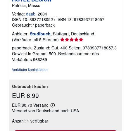
Patricia, Masso:
Verlag:
daab
, 2004
ISBN 10: 3937718052
/
ISBN 13: 9783937718057
Gebraucht
/
paperback
Anbieter:
Studibuch
, Stuttgart, Deutschland
Verkäuferbewertung
(Verkäufer mit 5 Sternen)
5
paperback. Zustand: Gut. 400 Seiten; 9783937718057.3
von
Gewicht in Gramm: 500.
Bestandsnummer des
5
Verkäufers 966269
Sternen
Verkäufer kontaktieren
Gebraucht kaufen
EUR 6,99
EUR 80,70 Versand
Weitere
Versand von Deutschland nach USA
Informationen
zu
Anzahl: 1 verfügbar
Versandkosten