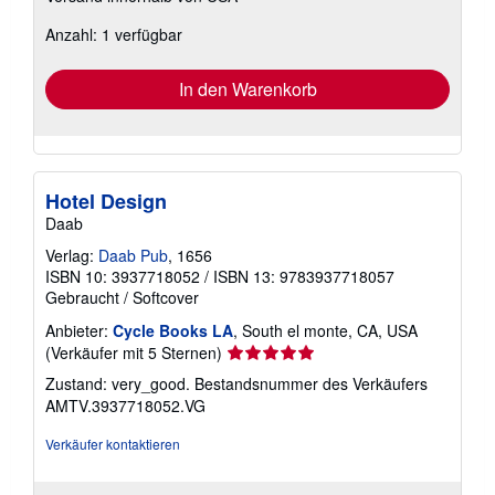
zu
Anzahl: 1 verfügbar
Versandkosten
In den Warenkorb
Hotel Design
Daab
Verlag:
Daab Pub
, 1656
ISBN 10: 3937718052
/
ISBN 13: 9783937718057
Gebraucht
/
Softcover
Anbieter:
Cycle Books LA
, South el monte, CA, USA
Verkäuferbewertung
(Verkäufer mit 5 Sternen)
5
Zustand: very_good.
Bestandsnummer des Verkäufers
von
AMTV.3937718052.VG
5
Sternen
Verkäufer kontaktieren