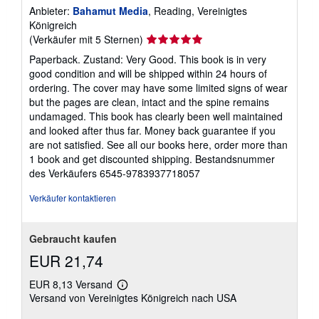
Anbieter:
Bahamut Media
, Reading, Vereinigtes
Königreich
Verkäuferbewertung
(Verkäufer mit 5 Sternen)
5
Paperback. Zustand: Very Good. This book is in very
von
good condition and will be shipped within 24 hours of
5
ordering. The cover may have some limited signs of wear
Sternen
but the pages are clean, intact and the spine remains
undamaged. This book has clearly been well maintained
and looked after thus far. Money back guarantee if you
are not satisfied. See all our books here, order more than
1 book and get discounted shipping.
Bestandsnummer
des Verkäufers 6545-9783937718057
Verkäufer kontaktieren
Gebraucht kaufen
EUR 21,74
EUR 8,13 Versand
Weitere
Versand von Vereinigtes Königreich nach USA
Informationen
zu