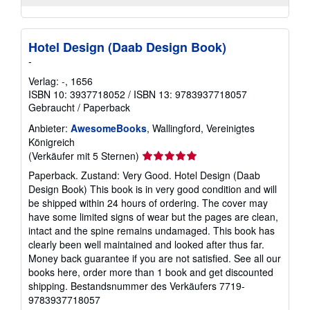
Hotel Design (Daab Design Book)
-
Verlag:
-
, 1656
ISBN 10: 3937718052
/
ISBN 13: 9783937718057
Gebraucht
/
Paperback
Anbieter:
AwesomeBooks
, Wallingford, Vereinigtes
Königreich
Verkäuferbewertung
(Verkäufer mit 5 Sternen)
5
Paperback. Zustand: Very Good. Hotel Design (Daab
von
Design Book) This book is in very good condition and will
5
be shipped within 24 hours of ordering. The cover may
Sternen
have some limited signs of wear but the pages are clean,
intact and the spine remains undamaged. This book has
clearly been well maintained and looked after thus far.
Money back guarantee if you are not satisfied. See all our
books here, order more than 1 book and get discounted
shipping.
Bestandsnummer des Verkäufers 7719-
9783937718057