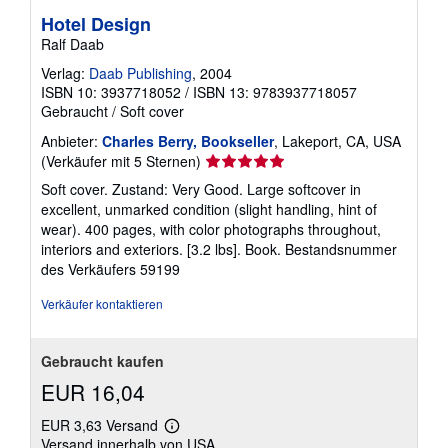
n
Hotel Design
Ralf Daab
Verlag:
Daab Publishing
, 2004
ISBN 10: 3937718052
/
ISBN 13: 9783937718057
Gebraucht
/
Soft cover
Anbieter:
Charles Berry, Bookseller
, Lakeport, CA, USA
Verkäuferbewertung
(Verkäufer mit 5 Sternen)
5
Soft cover. Zustand: Very Good. Large softcover in
von
excellent, unmarked condition (slight handling, hint of
5
wear). 400 pages, with color photographs throughout,
Sternen
interiors and exteriors. [3.2 lbs]. Book.
Bestandsnummer
des Verkäufers 59199
Verkäufer kontaktieren
Gebraucht kaufen
EUR 16,04
EUR 3,63 Versand
Weitere
Versand innerhalb von USA
Informationen