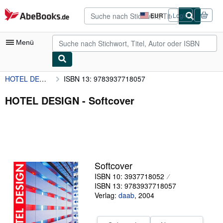
Zum Hauptinhalt
AbeBooks.de
EUR
Login
Seite
der
Einkaufseinstellungen.
Menü
HOTEL DESIGN
ISBN 13: 9783937718057
Nutzerkonto
Meine Bestellungen
HOTEL DESIGN - Softcover
Detailsuche
Sammlungen
Antiquarische Bücher
Softcover
Kunst & Sammlerstücke
ISBN 10: 3937718052
Verkäufer
ISBN 13: 9783937718057
Verlag:
daab
,
2004
Verkäufer werden
Hilfe