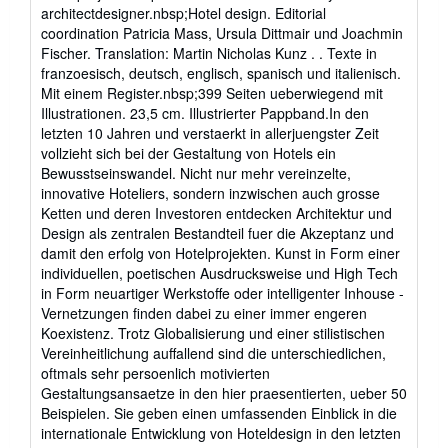
architectdesigner.nbsp;Hotel design. Editorial
coordination Patricia Mass, Ursula Dittmair und Joachmin
Fischer. Translation: Martin Nicholas Kunz . . Texte in
franzoesisch, deutsch, englisch, spanisch und italienisch.
Mit einem Register.nbsp;399 Seiten ueberwiegend mit
Illustrationen. 23,5 cm. Illustrierter Pappband.In den
letzten 10 Jahren und verstaerkt in allerjuengster Zeit
vollzieht sich bei der Gestaltung von Hotels ein
Bewusstseinswandel. Nicht nur mehr vereinzelte,
innovative Hoteliers, sondern inzwischen auch grosse
Ketten und deren Investoren entdecken Architektur und
Design als zentralen Bestandteil fuer die Akzeptanz und
damit den erfolg von Hotelprojekten. Kunst in Form einer
individuellen, poetischen Ausdrucksweise und High Tech
in Form neuartiger Werkstoffe oder intelligenter Inhouse -
Vernetzungen finden dabei zu einer immer engeren
Koexistenz. Trotz Globalisierung und einer stilistischen
Vereinheitlichung auffallend sind die unterschiedlichen,
oftmals sehr persoenlich motivierten
Gestaltungsansaetze in den hier praesentierten, ueber 50
Beispielen. Sie geben einen umfassenden Einblick in die
internationale Entwicklung von Hoteldesign in den letzten