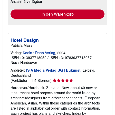
Anzahl: 2 verfügbar
Versandkosten
In den Warenkorb
Hotel Design
Patricia Mass
Verlag:
Koeln : Daab Verlag
, 2004
ISBN 10: 3937718052
/
ISBN 13: 9783937718057
Neu
/
Hardcover
Anbieter:
ISIA Media Verlag UG | Bukinist
, Leipzig,
Deutschland
Verkäuferbewertung
(Verkäufer mit 5 Sternen)
5
Hardcover/Hardback. Zustand: New. about 40 new or
von
most recent hotel projects around the world listed by
5
architectsdesigners from different continents: European,
Sternen
American, Asian. Within these categories the architects
are listed in alphabetical order with contact information.
Each project has plans and sketches. Index by