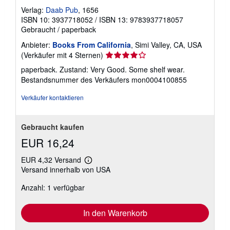
Verlag:
Daab Pub
, 1656
ISBN 10: 3937718052
/
ISBN 13: 9783937718057
Gebraucht
/
paperback
Anbieter:
Books From California
, Simi Valley, CA, USA
Verkäuferbewertung
(Verkäufer mit 4 Sternen)
4
paperback. Zustand: Very Good. Some shelf wear.
von
Bestandsnummer des Verkäufers mon0004100855
5
Sternen
Verkäufer kontaktieren
Gebraucht kaufen
EUR 16,24
EUR 4,32 Versand
Weitere
Versand innerhalb von USA
Informationen
zu
Anzahl: 1 verfügbar
Versandkosten
In den Warenkorb