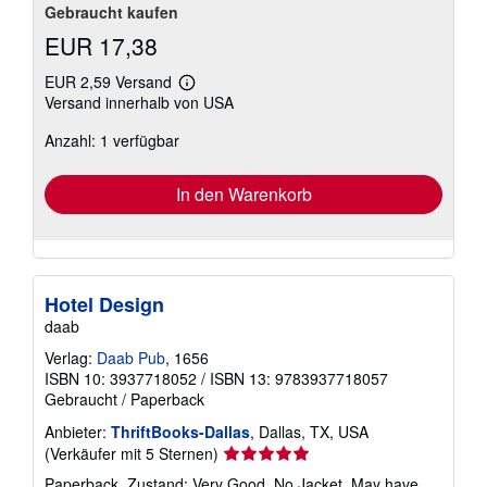
Gebraucht kaufen
EUR 17,38
EUR 2,59 Versand
Weitere
Versand innerhalb von USA
Informationen
zu
Anzahl: 1 verfügbar
Versandkosten
In den Warenkorb
Hotel Design
daab
Verlag:
Daab Pub
, 1656
ISBN 10: 3937718052
/
ISBN 13: 9783937718057
Gebraucht
/
Paperback
Anbieter:
ThriftBooks-Dallas
, Dallas, TX, USA
Verkäuferbewertung
(Verkäufer mit 5 Sternen)
5
Paperback. Zustand: Very Good. No Jacket. May have