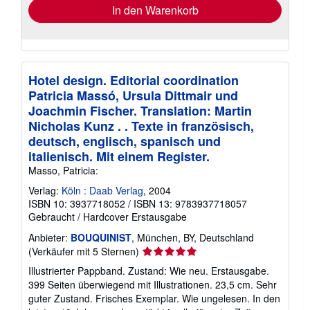
In den Warenkorb
Hotel design. Editorial coordination
Patricia Massó, Ursula Dittmair und
Joachmin Fischer. Translation: Martin
Nicholas Kunz . . Texte in französisch,
deutsch, englisch, spanisch und
italienisch. Mit einem Register.
Masso, Patricia:
Verlag:
Köln : Daab Verlag
, 2004
ISBN 10: 3937718052
/
ISBN 13: 9783937718057
Gebraucht
/
Hardcover
Erstausgabe
Anbieter:
BOUQUINIST
, München, BY, Deutschland
Verkäuferbewertung
(Verkäufer mit 5 Sternen)
5
Illustrierter Pappband. Zustand: Wie neu. Erstausgabe.
von
399 Seiten überwiegend mit Illustrationen. 23,5 cm. Sehr
5
guter Zustand. Frisches Exemplar. Wie ungelesen. In den
Sternen