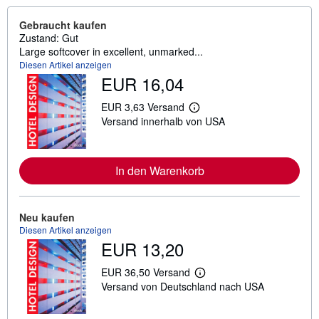
Gebraucht kaufen
Zustand: Gut
Large softcover in excellent, unmarked...
Diesen Artikel anzeigen
EUR 16,04
EUR 3,63 Versand
W
Versand innerhalb von USA
e
i
t
e
r
In den Warenkorb
e
I
n
f
Neu kaufen
o
Diesen Artikel anzeigen
r
m
EUR 13,20
a
t
EUR 36,50 Versand
i
W
o
Versand von Deutschland nach USA
e
n
i
e
t
n