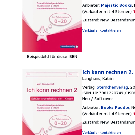
Anbieter:
Majestic Books
,
V
(Verkäufer mit 4 Sternen)
4
Zustand: New.
Bestandsnu
v
5
Verkäufer kontaktieren
S
Beispielbild für diese ISBN
Ich kann rechnen 2. 
Langhans, Katrin
Verlag:
Sternchenverlag
, 2
ISBN 10: 3981220749
/
ISB
Neu
/
Softcover
Anbieter:
Books Puddle
, 
V
(Verkäufer mit 4 Sternen)
4
Zustand: New.
Bestandsnu
v
5
Verkäufer kontaktieren