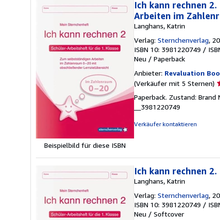
Ich kann rechnen 2.
Arbeiten im Zahlenr
Langhans, Katrin
Verlag:
Sternchenverlag
, 2
ISBN 10: 3981220749
/
ISB
Neu
/
Paperback
Anbieter:
Revaluation Boo
V
(Verkäufer mit 5 Sternen)
5
Paperback. Zustand: Brand 
v
__3981220749
5
S
Verkäufer kontaktieren
Beispielbild für diese ISBN
Ich kann rechnen 2. 
Langhans, Katrin
Verlag:
Sternchenverlag
, 2
ISBN 10: 3981220749
/
ISB
Neu
/
Softcover