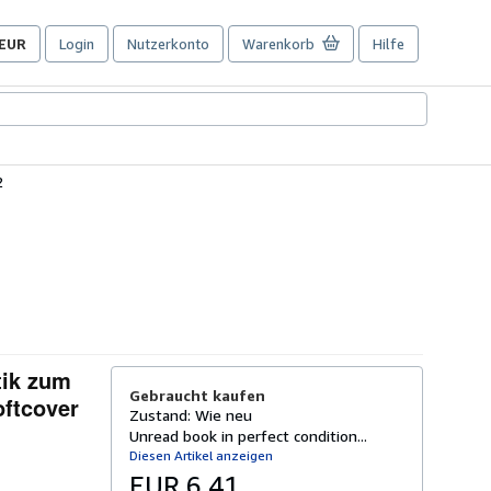
EUR
Login
Nutzerkonto
Warenkorb
Hilfe
Seite
der
Einkaufseinstellungen.
2
tik zum
Gebraucht kaufen
oftcover
Zustand: Wie neu
Unread book in perfect condition...
Diesen Artikel anzeigen
EUR 6,41