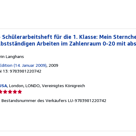
- Schülerarbeitsheft für die 1. Klasse: Mein Sternch
bstständigen Arbeiten im Zahlenraum 0-20 mit ab
rin Langhans
Edition (14. Januar 2009)
, 2009
N 13: 9783981220742
USA
, London, LONDO, Vereinigtes Königreich
erkäuferbewertung
.
Bestandsnummer des Verkäufers LU-9783981220742
on
ternen