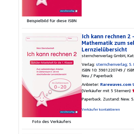
Beispielbild für diese ISBN
Ich kann rechnen 2 
Mathematik zum sel
Lernzielübersicht
sternchenverlag GmbH, Kat
Verlag:
sternchenverlag; 5. 
ISBN 10: 3981220749
/
ISB
Neu
/
Paperback
Anbieter:
Rarewaves.com 
V
(Verkäufer mit 5 Sternen)
5
Paperback. Zustand: New. 5
v
5
Verkäufer kontaktieren
S
Foto des Verkäufers