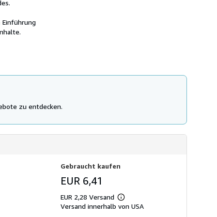
des.
d
i
k
o
o
n
e Einführung
s
e
nhalte.
t
n
e
z
n
u
V
e
r
s
a
n
d
ebote zu entdecken.
k
o
s
t
e
n
Gebraucht kaufen
EUR 6,41
EUR 2,28 Versand
Weitere
Versand innerhalb von USA
Informationen
zu