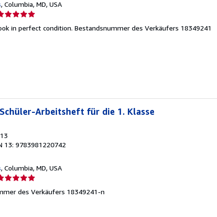
s
, Columbia, MD, USA
erkäuferbewertung
ok in perfect condition.
Bestandsnummer des Verkäufers 18349241
on
ternen
Schüler-Arbeitsheft für die 1. Klasse
013
N 13: 9783981220742
s
, Columbia, MD, USA
erkäuferbewertung
mmer des Verkäufers 18349241-n
on
ternen