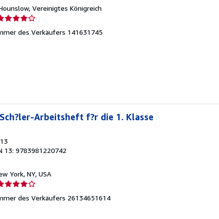
 Hounslow, Vereinigtes Königreich
erkäuferbewertung
mmer des Verkäufers 141631745
on
ternen
Sch?ler-Arbeitsheft f?r die 1. Klasse
013
N 13: 9783981220742
New York, NY, USA
erkäuferbewertung
mmer des Verkäufers 26134651614
on