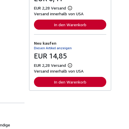
EUR 2,28 Versand
W
Versand innerhalb von USA
e
i
t
In den Warenkorb
e
r
e
I
Neu kaufen
n
Diesen Artikel anzeigen
f
o
EUR 14,85
r
m
EUR 2,28 Versand
a
W
t
Versand innerhalb von USA
e
i
i
o
t
In den Warenkorb
n
e
e
r
n
e
z
I
u
n
V
f
e
o
r
r
s
m
a
a
ändige
n
t