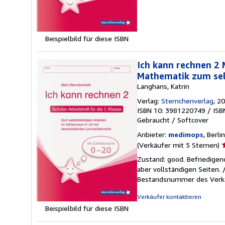
S
Beispielbild für diese ISBN
Ich kann rechnen 2 
Mathematik zum se
Langhans, Katrin
Verlag:
Sternchenverlag
, 2
ISBN 10: 3981220749
/
ISB
Gebraucht
/
Softcover
Anbieter:
medimops
, Berli
V
(Verkäufer mit 5 Sternen)
5
Zustand: good. Befriedigen
v
aber vollständigen Seiten.
5
Bestandsnummer des Verk
S
Verkäufer kontaktieren
Beispielbild für diese ISBN