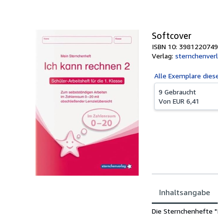
Softcover
ISBN 10: 3981220749
Verlag:
sternchenver
Alle
Exemplare dies
9 Gebraucht
Von
EUR 6,41
Inhaltsangabe
Inhaltsangabe
Die Sternchenhefte "