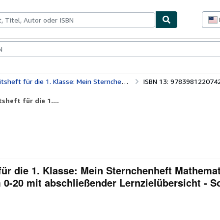
lerstücke
Verkäufer
Verkäufer werden
athematik zum selbstständigen Arbeiten im Zahlenraum 0-20 mit abschließender Lernzielübersicht
ISBN 13: 978398122074
heft für die 1....
 für die 1. Klasse: Mein Sternchenheft Mathema
0-20 mit abschließender Lernzielübersicht - S