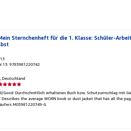
ternen
Mein Sternchenheft für die 1. Klasse: Schüler-Arbei
lbst
013
N 13: 9783981220742
n, Deutschland
erkäuferbewertung
d/Good: Durchschnittlich erhaltenes Buch bzw. Schutzumschlag mit G
on
 / Describes the average WORN book or dust jacket that has all the pag
äufers M03981220749-G
ternen