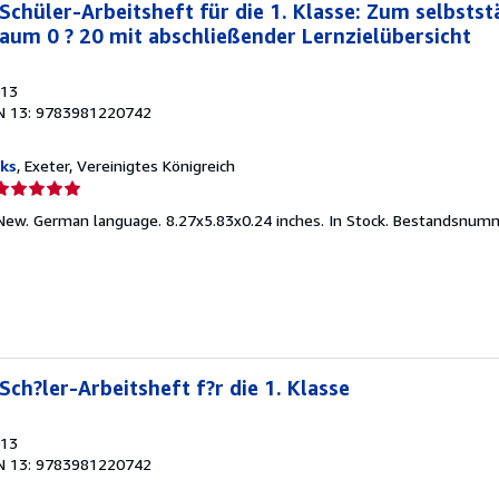
 Schüler-Arbeitsheft für die 1. Klasse: Zum selbsts
aum 0 ? 20 mit abschließender Lernzielübersicht
013
N 13: 9783981220742
ks
, Exeter, Vereinigtes Königreich
erkäuferbewertung
New. German language. 8.27x5.83x0.24 inches. In Stock.
Bestandsnumm
on
ternen
Sch?ler-Arbeitsheft f?r die 1. Klasse
013
N 13: 9783981220742