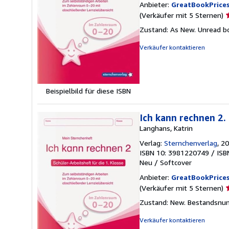
Anbieter:
GreatBookPrice
V
(Verkäufer mit 5 Sternen)
5
Zustand: As New. Unread bo
v
5
Verkäufer kontaktieren
S
Beispielbild für diese ISBN
Ich kann rechnen 2. 
Langhans, Katrin
Verlag:
Sternchenverlag
, 2
ISBN 10: 3981220749
/
ISB
Neu
/
Softcover
Anbieter:
GreatBookPrice
V
(Verkäufer mit 5 Sternen)
5
Zustand: New.
Bestandsnu
v
5
Verkäufer kontaktieren
S