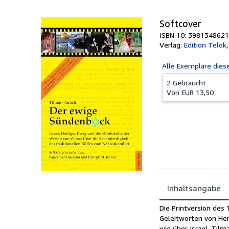
Softcover
ISBN 10: 3981348621
Verlag:
Edition Telok
Alle
Exemplare dies
2 Gebraucht
Von
EUR 13,50
Inhaltsangabe
Inhaltsangabe
Die Printversion des 
Geleitworten von Hen
wie über Israel. Tilm