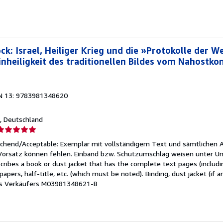
k: Israel, Heiliger Krieg und die »Protokolle der W
nheiligkeit des traditionellen Bildes vom Nahostkon
N 13: 9783981348620
n, Deutschland
erkäuferbewertung
eichend/Acceptable: Exemplar mit vollständigem Text und sämtlichen 
on
 Vorsatz können fehlen. Einband bzw. Schutzumschlag weisen unter U
cribes a book or dust jacket that has the complete text pages (includ
ternen
apers, half-title, etc. (which must be noted). Binding, dust jacket (if a
 Verkäufers M03981348621-B