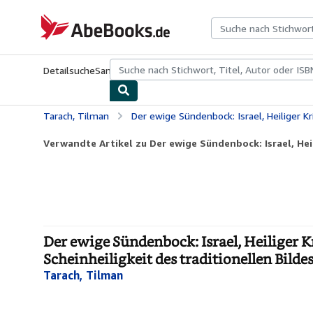
Zum Hauptinhalt
AbeBooks.de
Detailsuche
Sammlungen
Antiquarische Bücher
Kunst & Samm
Tarach, Tilman
Der ewige Sündenbock: Israel, Heiliger Krieg und die »Protokolle der Weisen von Zion« – Üb
Verwandte Artikel zu Der ewige Sündenbock: Israel, Heil
Der ewige Sündenbock: Israel, Heiliger K
Scheinheiligkeit des traditionellen Bild
Tarach, Tilman