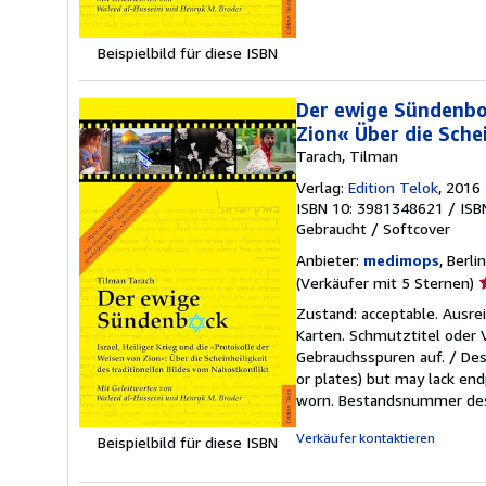
Beispielbild für diese ISBN
Der ewige Sündenboc
Zion« Über die Schei
Tarach, Tilman
Verlag:
Edition Telok
, 2016
ISBN 10: 3981348621
/
ISB
Gebraucht
/
Softcover
Anbieter:
medimops
, Berli
V
(Verkäufer mit 5 Sternen)
5
Zustand: acceptable. Ausr
v
Karten. Schmutztitel oder
5
Gebrauchsspuren auf. / Des
S
or plates) but may lack endp
worn.
Bestandsnummer des
Verkäufer kontaktieren
Beispielbild für diese ISBN