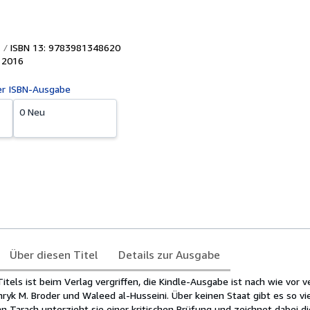
ISBN 13: 9783981348620
,
2016
er ISBN-Ausgabe
0 Neu
Über diesen Titel
Details zur Ausgabe
Titels ist beim Verlag vergriffen, die Kindle-Ausgabe ist nach wie vor v
ryk M. Broder und Waleed al-Husseini. Über keinen Staat gibt es so vi
an Tarach unterzieht sie einer kritischen Prüfung und zeichnet dabei di