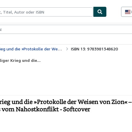
lerstücke
Verkäufer
Verkäufer werden
er die Scheinheiligkeit des traditionellen Bildes vom Nahostkonflikt
ISBN 13: 9783981348620
iger Krieg und die...
rieg und die »Protokolle der Weisen von Zion« –
es vom Nahostkonflikt - Softcover