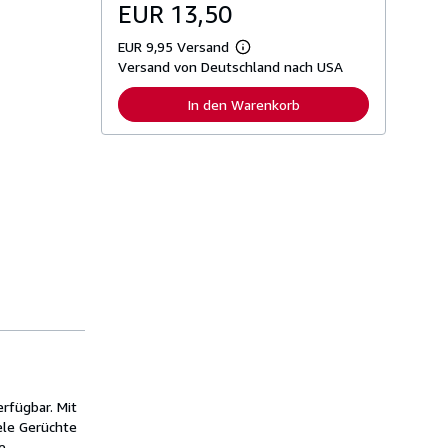
EUR 13,50
EUR 9,95 Versand
W
Versand von Deutschland nach USA
e
i
t
In den Warenkorb
e
r
e
I
n
f
o
r
m
a
t
i
o
n
e
n
z
u
V
e
erfügbar. Mit
r
ele Gerüchte
s
a
e