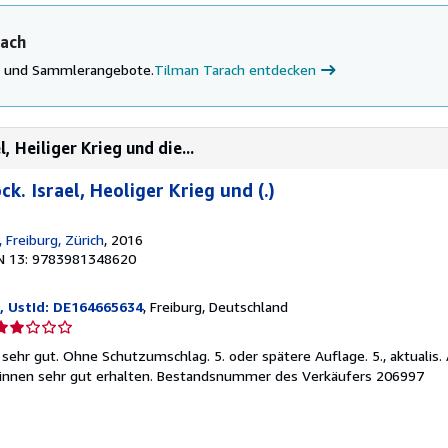
rach
ke und Sammlerangebote.
Tilman Tarach entdecken
 Heiliger Krieg und die...
. Israel, Heoliger Krieg und (.)
, Freiburg, Zürich
, 2016
N 13: 9783981348620
, UstId: DE164665634
, Freiburg, Deutschland
erkäuferbewertung
 sehr gut. Ohne Schutzumschlag. 5. oder spätere Auflage. 5., aktualis. 
on
 innen sehr gut erhalten.
Bestandsnummer des Verkäufers 206997
ternen