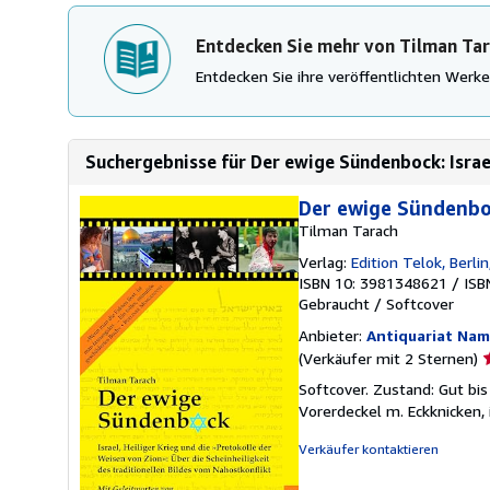
Entdecken Sie mehr von Tilman Ta
Entdecken Sie ihre veröffentlichten Wer
Suchergebnisse für Der ewige Sündenbock: Israel,
Der ewige Sündenbock
Tilman Tarach
Verlag:
Edition Telok, Berlin
ISBN 10: 3981348621
/
ISB
Gebraucht
/
Softcover
Anbieter:
Antiquariat Nam
V
(Verkäufer mit 2 Sternen)
2
Softcover. Zustand: Gut bis
v
Vorerdeckel m. Eckknicken,
5
S
Verkäufer kontaktieren