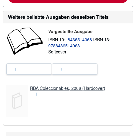
o
r
m
a
Weitere beliebte Ausgaben desselben Titels
t
i
o
Vorgestellte Ausgabe
n
e
ISBN 10:
8436514068
ISBN 13:
n
9788436514063
z
Softcover
u
V
e
r
s
a
n
d
RBA Coleccionables, 2006 (Hardcover)
k
o
s
t
e
n