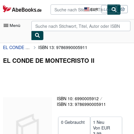
Zum Hauptinhalt
AbeBooks.de
EUR
Login
Seite
der
Einkaufseinstellungen.
Menü
EL CONDE DE MONTECRISTO II
ISBN 13: 9786990005911
Nutzerkonto
Meine Bestellungen
EL CONDE DE MONTECRISTO II
Detailsuche
Sammlungen
Antiquarische Bücher
ISBN 10: 6990005912
Kunst & Sammlerstücke
ISBN 13: 9786990005911
Verkäufer
Verkäufer werden
0 Gebraucht
1 Neu
Von
EUR
Hilfe
3,99