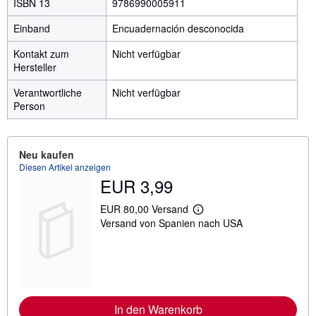
ISBN 13
9786990005911
Einband
Encuadernación desconocida
Kontakt zum
Nicht verfügbar
Hersteller
Verantwortliche
Nicht verfügbar
Person
Neu kaufen
Diesen Artikel anzeigen
EUR 3,99
EUR 80,00 Versand
W
Versand von Spanien nach USA
e
i
t
e
r
e
I
n
In den Warenkorb
f