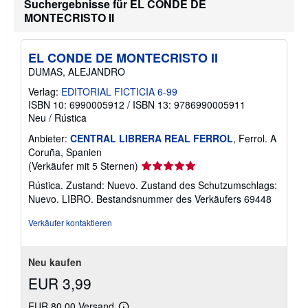
Suchergebnisse für EL CONDE DE
MONTECRISTO II
EL CONDE DE MONTECRISTO II
DUMAS, ALEJANDRO
Verlag:
EDITORIAL FICTICIA 6-99
ISBN 10: 6990005912
/
ISBN 13: 9786990005911
Neu
/
Rústica
Anbieter:
CENTRAL LIBRERA REAL FERROL
, Ferrol. A
Coruña, Spanien
Verkäuferbewertung
(Verkäufer mit 5 Sternen)
5
Rústica. Zustand: Nuevo. Zustand des Schutzumschlags:
von
Nuevo. LIBRO.
Bestandsnummer des Verkäufers 69448
5
Sternen
Verkäufer kontaktieren
Neu kaufen
EUR 3,99
EUR 80,00 Versand