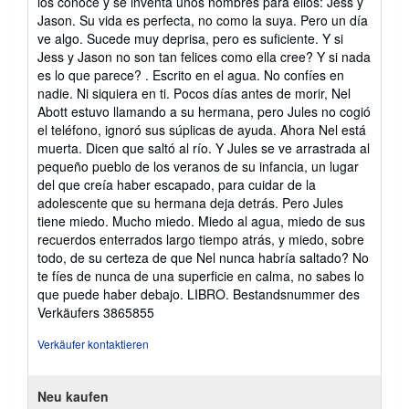
los conoce y se inventa unos nombres para ellos: Jess y
Jason. Su vida es perfecta, no como la suya. Pero un día
ve algo. Sucede muy deprisa, pero es suficiente. Y si
Jess y Jason no son tan felices como ella cree? Y si nada
es lo que parece? . Escrito en el agua. No confíes en
nadie. Ni siquiera en ti. Pocos días antes de morir, Nel
Abott estuvo llamando a su hermana, pero Jules no cogió
el teléfono, ignoró sus súplicas de ayuda. Ahora Nel está
muerta. Dicen que saltó al río. Y Jules se ve arrastrada al
pequeño pueblo de los veranos de su infancia, un lugar
del que creía haber escapado, para cuidar de la
adolescente que su hermana deja detrás. Pero Jules
tiene miedo. Mucho miedo. Miedo al agua, miedo de sus
recuerdos enterrados largo tiempo atrás, y miedo, sobre
todo, de su certeza de que Nel nunca habría saltado? No
te fíes de nunca de una superficie en calma, no sabes lo
que puede haber debajo. LIBRO.
Bestandsnummer des
Verkäufers 3865855
Verkäufer kontaktieren
Neu kaufen