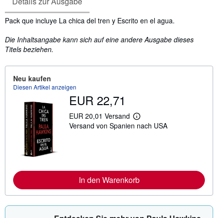
Details zur Ausgabe
Inhaltsangabe
Pack que incluye La chica del tren y Escrito en el agua.
Die Inhaltsangabe kann sich auf eine andere Ausgabe dieses
Titels beziehen.
Neu kaufen
Diesen Artikel anzeigen
EUR 22,71
EUR 20,01 Versand
W
Versand von Spanien nach USA
e
i
t
e
r
e
I
n
In den Warenkorb
f
o
r
m
a