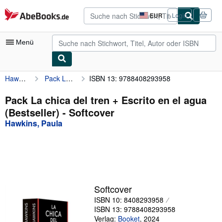
Zum Hauptinhalt
AbeBooks.de
EUR
Login
Seite
der
Einkaufseinstellungen.
Menü
Hawkins, Paula
Pack La chica del tren + Escrito en el agua (Bestseller)
ISBN 13: 9788408293958
Nutzerkonto
Meine Bestellungen
Pack La chica del tren + Escrito en el agua
(Bestseller) - Softcover
Detailsuche
Hawkins, Paula
Sammlungen
Antiquarische Bücher
Kunst & Sammlerstücke
Verkäufer
Softcover
ISBN 10: 8408293958
Verkäufer werden
ISBN 13: 9788408293958
Hilfe
Verlag:
Booket
,
2024