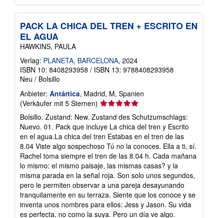
PACK LA CHICA DEL TREN + ESCRITO EN
EL AGUA
HAWKINS, PAULA
Verlag:
PLANETA, BARCELONA
, 2024
ISBN 10: 8408293958
/
ISBN 13: 9788408293958
Neu
/
Bolsillo
Anbieter:
Antártica
, Madrid, M, Spanien
Verkäuferbewertung
(Verkäufer mit 5 Sternen)
5
Bolsillo. Zustand: New. Zustand des Schutzumschlags:
von
Nuevo. 01. Pack que incluye La chica del tren y Escrito
5
en el agua.La chica del tren Estabas en el tren de las
Sternen
8.04 Viste algo sospechoso Tú no la conoces. Ella a ti, sí.
Rachel toma siempre el tren de las 8.04 h. Cada mañana
lo mismo: el mismo paisaje, las mismas casas? y la
misma parada en la señal roja. Son solo unos segundos,
pero le permiten observar a una pareja desayunando
tranquilamente en su terraza. Siente que los conoce y se
inventa unos nombres para ellos: Jess y Jason. Su vida
es perfecta, no como la suya. Pero un día ve algo.