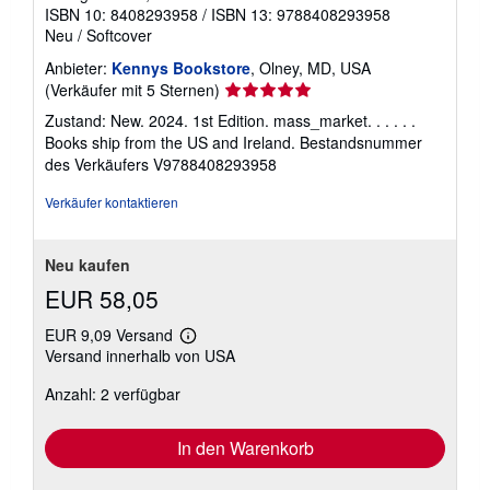
ISBN 10: 8408293958
/
ISBN 13: 9788408293958
Neu
/
Softcover
Anbieter:
Kennys Bookstore
, Olney, MD, USA
Verkäuferbewertung
(Verkäufer mit 5 Sternen)
5
Zustand: New. 2024. 1st Edition. mass_market. . . . . .
von
Books ship from the US and Ireland.
Bestandsnummer
5
des Verkäufers V9788408293958
Sternen
Verkäufer kontaktieren
Neu kaufen
EUR 58,05
EUR 9,09 Versand
Weitere
Versand innerhalb von USA
Informationen
zu
Anzahl: 2 verfügbar
Versandkosten
In den Warenkorb