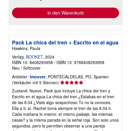
In den Warenkorb
Pack La chica del tren + Escrito en el agua
Hawkins, Paula
Verlag:
BOOKET
, 2024
ISBN 10: 8408293958
/
ISBN 13: 9788408293958
Neu
/
Softcover
Anbieter:
Imosver
, PONTECALDELAS, PO, Spanien
Verkäuferbewertung
(Verkäufer mit 5 Sternen)
5
Zustand: Nuevo. Pack que incluye La chica del tren y
von
Escrito en el agua.La chica del tren ¿Estabas en el tren
5
de las 8.04 ¿Viste algo sospechoso Tú no la conoces.
Sternen
Ella a ti, sí. Rachel toma siempre el tren de las 8.04 h.
Cada mañana lo mismo: el mismo paisaje, las mismas
casas? y la misma parada en la señal roja. Son solo unos
segundos, pero le permiten observar a una pareja