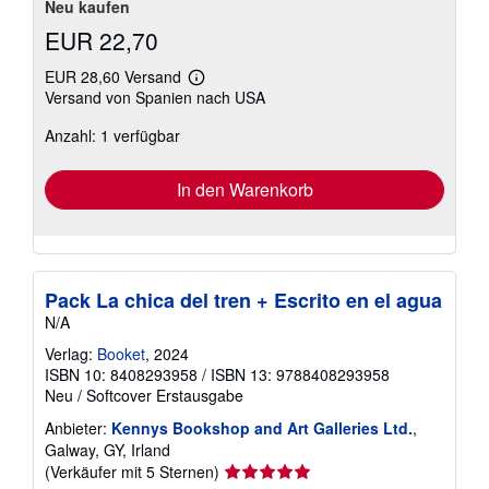
Neu kaufen
EUR 22,70
EUR 28,60 Versand
Weitere
Versand von Spanien nach USA
Informationen
zu
Anzahl: 1 verfügbar
Versandkosten
In den Warenkorb
Pack La chica del tren + Escrito en el agua
N/A
Verlag:
Booket
, 2024
ISBN 10: 8408293958
/
ISBN 13: 9788408293958
Neu
/
Softcover
Erstausgabe
Anbieter:
Kennys Bookshop and Art Galleries Ltd.
,
Galway, GY, Irland
Verkäuferbewertung
(Verkäufer mit 5 Sternen)