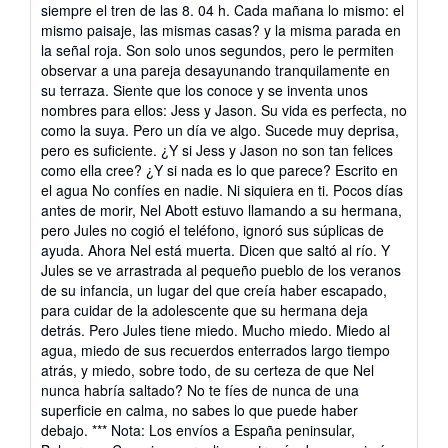
siempre el tren de las 8. 04 h. Cada mañana lo mismo: el
mismo paisaje, las mismas casas? y la misma parada en
la señal roja. Son solo unos segundos, pero le permiten
observar a una pareja desayunando tranquilamente en
su terraza. Siente que los conoce y se inventa unos
nombres para ellos: Jess y Jason. Su vida es perfecta, no
como la suya. Pero un día ve algo. Sucede muy deprisa,
pero es suficiente. ¿Y si Jess y Jason no son tan felices
como ella cree? ¿Y si nada es lo que parece? Escrito en
el agua No confíes en nadie. Ni siquiera en ti. Pocos días
antes de morir, Nel Abott estuvo llamando a su hermana,
pero Jules no cogió el teléfono, ignoró sus súplicas de
ayuda. Ahora Nel está muerta. Dicen que saltó al río. Y
Jules se ve arrastrada al pequeño pueblo de los veranos
de su infancia, un lugar del que creía haber escapado,
para cuidar de la adolescente que su hermana deja
detrás. Pero Jules tiene miedo. Mucho miedo. Miedo al
agua, miedo de sus recuerdos enterrados largo tiempo
atrás, y miedo, sobre todo, de su certeza de que Nel
nunca habría saltado? No te fíes de nunca de una
superficie en calma, no sabes lo que puede haber
debajo. *** Nota: Los envíos a España peninsular,