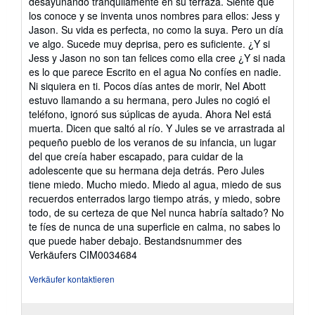
desayunando tranquilamente en su terraza. Siente que
los conoce y se inventa unos nombres para ellos: Jess y
Jason. Su vida es perfecta, no como la suya. Pero un día
ve algo. Sucede muy deprisa, pero es suficiente. ¿Y si
Jess y Jason no son tan felices como ella cree ¿Y si nada
es lo que parece Escrito en el agua No confíes en nadie.
Ni siquiera en ti. Pocos días antes de morir, Nel Abott
estuvo llamando a su hermana, pero Jules no cogió el
teléfono, ignoró sus súplicas de ayuda. Ahora Nel está
muerta. Dicen que saltó al río. Y Jules se ve arrastrada al
pequeño pueblo de los veranos de su infancia, un lugar
del que creía haber escapado, para cuidar de la
adolescente que su hermana deja detrás. Pero Jules
tiene miedo. Mucho miedo. Miedo al agua, miedo de sus
recuerdos enterrados largo tiempo atrás, y miedo, sobre
todo, de su certeza de que Nel nunca habría saltado? No
te fíes de nunca de una superficie en calma, no sabes lo
que puede haber debajo.
Bestandsnummer des
Verkäufers CIM0034684
Verkäufer kontaktieren