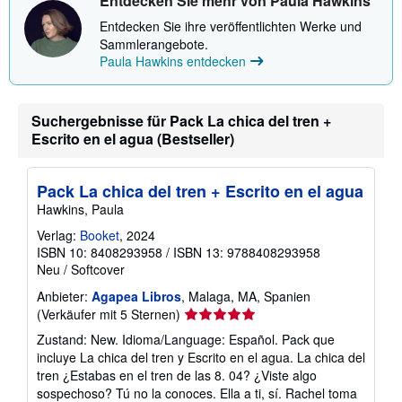
Entdecken Sie mehr von Paula Hawkins
t
i
Entdecken Sie ihre veröffentlichten Werke und
o
Sammlerangebote.
n
Paula Hawkins entdecken
e
n
z
u
V
Suchergebnisse für Pack La chica del tren +
e
Escrito en el agua (Bestseller)
r
s
a
n
Pack La chica del tren + Escrito en el agua
d
Hawkins, Paula
k
o
Verlag:
Booket
, 2024
s
t
ISBN 10: 8408293958
/
ISBN 13: 9788408293958
e
Neu
/
Softcover
n
Anbieter:
Agapea Libros
, Malaga, MA, Spanien
Verkäuferbewertung
(Verkäufer mit 5 Sternen)
5
Zustand: New. Idioma/Language: Español. Pack que
von
incluye La chica del tren y Escrito en el agua. La chica del
5
tren ¿Estabas en el tren de las 8. 04? ¿Viste algo
Sternen
sospechoso? Tú no la conoces. Ella a ti, sí. Rachel toma