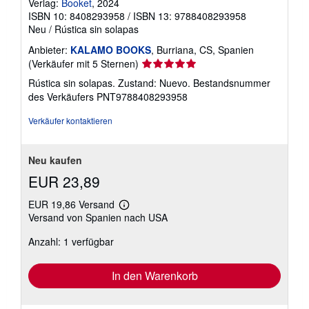
Verlag:
Booket
, 2024
ISBN 10: 8408293958
/
ISBN 13: 9788408293958
Neu
/
Rústica sin solapas
Anbieter:
KALAMO BOOKS
, Burriana, CS, Spanien
Verkäuferbewertung
(Verkäufer mit 5 Sternen)
5
Rústica sin solapas. Zustand: Nuevo.
Bestandsnummer
von
des Verkäufers PNT9788408293958
5
Sternen
Verkäufer kontaktieren
Neu kaufen
EUR 23,89
EUR 19,86 Versand
Weitere
Versand von Spanien nach USA
Informationen
zu
Anzahl: 1 verfügbar
Versandkosten
In den Warenkorb