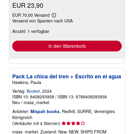
EUR 23,90
EUR 70,00 Versand
Weitere
Versand von Spanien nach USA
Informationen
zu
Anzahl: 1 verfügbar
Versandkosten
In den Warenkorb
Pack La chica del tren + Escrito en el agua
Hawkins, Paula
Verlag:
Booket
, 2024
ISBN 10: 8408293958
/
ISBN 13: 9788408293958
Neu
/
mass_market
Anbieter:
Mispah books
, Redhill, SURRE, Vereinigtes
Königreich
Verkäuferbewertung
(Verkäufer mit 4 Sternen)
4
mass_market. Zustand: New. NEW. SHIPS FROM