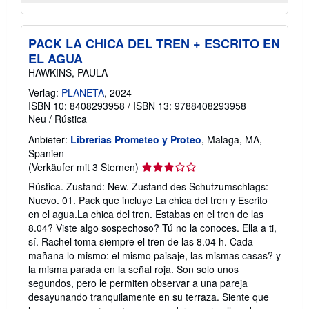
PACK LA CHICA DEL TREN + ESCRITO EN
EL AGUA
HAWKINS, PAULA
Verlag:
PLANETA
, 2024
ISBN 10: 8408293958
/
ISBN 13: 9788408293958
Neu
/
Rústica
Anbieter:
Librerias Prometeo y Proteo
, Malaga, MA,
Spanien
Verkäuferbewertung
(Verkäufer mit 3 Sternen)
3
Rústica. Zustand: New. Zustand des Schutzumschlags:
von
Nuevo. 01. Pack que incluye La chica del tren y Escrito
5
en el agua.La chica del tren. Estabas en el tren de las
Sternen
8.04? Viste algo sospechoso? Tú no la conoces. Ella a ti,
sí. Rachel toma siempre el tren de las 8.04 h. Cada
mañana lo mismo: el mismo paisaje, las mismas casas? y
la misma parada en la señal roja. Son solo unos
segundos, pero le permiten observar a una pareja
desayunando tranquilamente en su terraza. Siente que