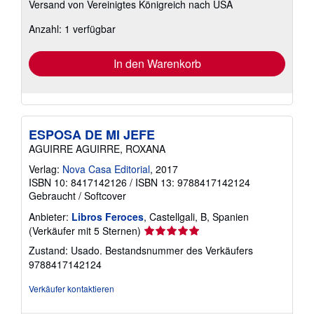
Versand von Vereinigtes Königreich nach USA
Informationen
zu
Anzahl: 1 verfügbar
Versandkosten
In den Warenkorb
ESPOSA DE MI JEFE
AGUIRRE AGUIRRE, ROXANA
Verlag:
Nova Casa Editorial
, 2017
ISBN 10: 8417142126
/
ISBN 13: 9788417142124
Gebraucht
/
Softcover
Anbieter:
Libros Feroces
, Castellgali, B, Spanien
Verkäuferbewertung
(Verkäufer mit 5 Sternen)
5
Zustand: Usado.
Bestandsnummer des Verkäufers
von
9788417142124
5
Sternen
Verkäufer kontaktieren