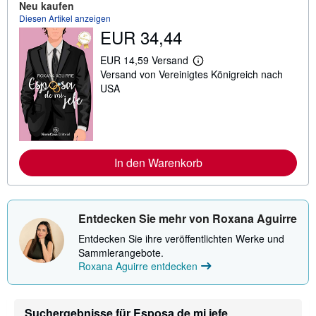
Neu kaufen
t
Diesen Artikel anzeigen
i
EUR 34,44
o
n
e
EUR 14,59 Versand
n
W
Versand von Vereinigtes Königreich nach
z
e
u
i
USA
V
t
e
e
r
r
s
e
a
I
n
n
d
In den Warenkorb
f
k
o
o
r
s
m
t
a
e
t
Entdecken Sie mehr von Roxana Aguirre
n
i
o
Entdecken Sie ihre veröffentlichten Werke und
n
Sammlerangebote.
e
Roxana Aguirre entdecken
n
z
u
V
e
Suchergebnisse für Esposa de mi jefe