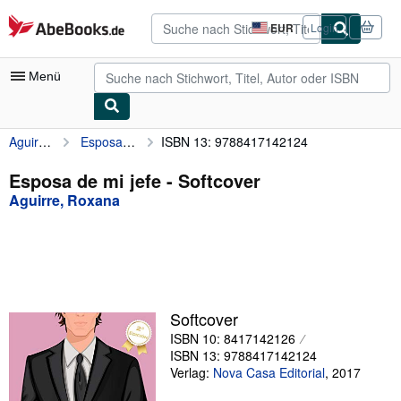
Zum Hauptinhalt
AbeBooks.de
EUR
Login
Seite
der
Einkaufseinstellungen.
Menü
Aguirre, Roxana
Esposa de mi jefe
ISBN 13: 9788417142124
Nutzerkonto
Meine Bestellungen
Esposa de mi jefe - Softcover
Aguirre, Roxana
Detailsuche
Sammlungen
Antiquarische Bücher
Kunst & Sammlerstücke
Softcover
Verkäufer
ISBN 10: 8417142126
ISBN 13: 9788417142124
Verkäufer werden
Verlag:
Nova Casa Editorial
,
2017
Hilfe