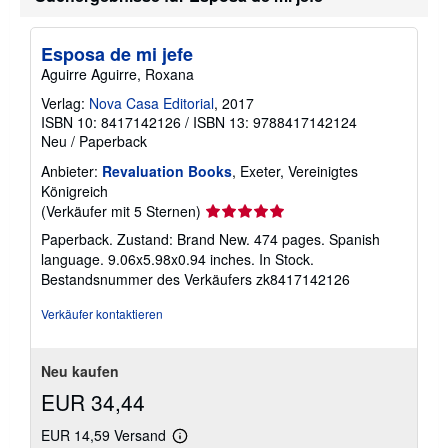
r
s
a
Esposa de mi jefe
n
d
Aguirre Aguirre, Roxana
k
o
Verlag:
Nova Casa Editorial
, 2017
s
ISBN 10: 8417142126
/
ISBN 13: 9788417142124
t
Neu
/
Paperback
e
n
Anbieter:
Revaluation Books
, Exeter, Vereinigtes
Königreich
Verkäuferbewertung
(Verkäufer mit 5 Sternen)
5
Paperback. Zustand: Brand New. 474 pages. Spanish
von
language. 9.06x5.98x0.94 inches. In Stock.
5
Bestandsnummer des Verkäufers zk8417142126
Sternen
Verkäufer kontaktieren
Neu kaufen
EUR 34,44
EUR 14,59 Versand
Weitere