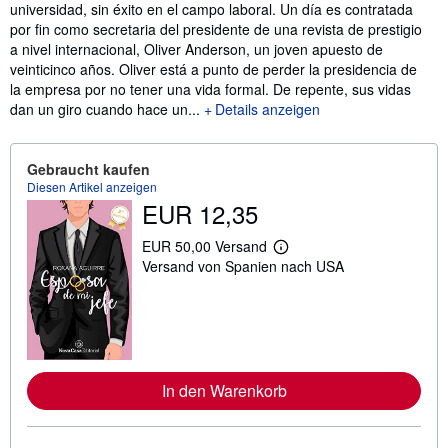
universidad, sin éxito en el campo laboral. Un día es contratada
por fin como secretaria del presidente de una revista de prestigio
a nivel internacional, Oliver Anderson, un joven apuesto de
veinticinco años. Oliver está a punto de perder la presidencia de
la empresa por no tener una vida formal. De repente, sus vidas
dan un giro cuando hace un...
Details anzeigen
Gebraucht kaufen
Diesen Artikel anzeigen
EUR 12,35
EUR 50,00 Versand
W
Versand von Spanien nach USA
e
i
t
e
r
e
I
n
In den Warenkorb
f
o
r
m
a