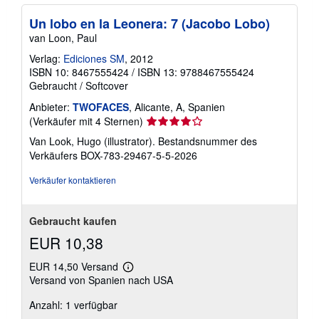
Un lobo en la Leonera: 7 (Jacobo Lobo)
van Loon, Paul
Verlag:
Ediciones SM
, 2012
ISBN 10: 8467555424
/
ISBN 13: 9788467555424
Gebraucht
/
Softcover
Anbieter:
TWOFACES
, Alicante, A, Spanien
Verkäuferbewertung
(Verkäufer mit 4 Sternen)
4
Van Look, Hugo (illustrator).
Bestandsnummer des
von
Verkäufers BOX-783-29467-5-5-2026
5
Sternen
Verkäufer kontaktieren
Gebraucht kaufen
EUR 10,38
EUR 14,50 Versand
Weitere
Versand von Spanien nach USA
Informationen
zu
Anzahl: 1 verfügbar
Versandkosten