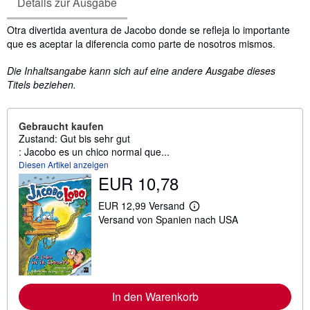
Details zur Ausgabe
Inhaltsangabe
Otra divertida aventura de Jacobo donde se refleja lo importante
que es aceptar la diferencia como parte de nosotros mismos.
Die Inhaltsangabe kann sich auf eine andere Ausgabe dieses
Titels beziehen.
Gebraucht kaufen
Zustand: Gut bis sehr gut
: Jacobo es un chico normal que...
Diesen Artikel anzeigen
EUR 10,78
EUR 12,99 Versand
W
Versand von Spanien nach USA
e
i
t
e
r
e
I
n
In den Warenkorb
f