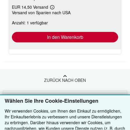
EUR 14,50 Versand
Weitere
Versand von Spanien nach USA
Informationen
zu
Anzahl: 1 verfügbar
Versandkosten
In den Warenkorb
ZURÜCK NACH OBEN
Kaufen
Wählen Sie Ihre Cookie-Einstellungen
Anbieten
Detailsuche
Wir verwenden Cookies, um Ihnen den Einkauf zu ermöglichen,
Ihr Einkaufserlebnis zu verbessern und unsere Dienstleistungen
Über uns
Sammlungen
Verkäufer werden
zu erbringen. Darüber hinaus verwenden wir Cookies, um
nachzuvollziehen, wie Kunden unsere Dienste nutzen (z. B. durch
Hilfe
Nutzerkonto
Partnerprogramm
Über uns / Impressum