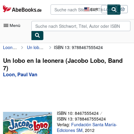
Zum Hauptinhalt
AbeBooks.de
EUR
Login
Seite
der
Einkaufseinstellungen.
Menü
Loon, Paul Van
Un lobo en la leonera (Jacobo Lobo, Band 7)
ISBN 13: 9788467555424
Nutzerkonto
Meine Bestellungen
Un lobo en la leonera (Jacobo Lobo, Band
7)
Detailsuche
Loon, Paul Van
Sammlungen
Antiquarische Bücher
Kunst & Sammlerstücke
Verkäufer
ISBN 10: 8467555424
ISBN 13: 9788467555424
Verkäufer werden
Verlag:
Fundación Santa María-
Ediciones SM
,
2012
Hilfe