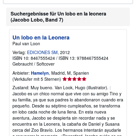
o
r
m
Suchergebnisse für Un lobo en la leonera
a
(Jacobo Lobo, Band 7)
t
i
o
n
Un lobo en la Leonera
e
Paul van Loon
n
z
Verlag:
EDICIONES SM
, 2012
u
V
ISBN 10: 8467555424
/
ISBN 13: 9788467555424
e
Gebraucht
/
Softcover
r
s
Anbieter:
Hamelyn
, Madrid, M, Spanien
a
Verkäuferbewertung
(Verkäufer mit 5 Sternen)
n
d
5
Zustand: Muy bueno. Van Look, Hugo (illustrator). :
k
von
Jacobo es un chico normal que vive con su amigo Tino y
o
5
s
su familia, ya que sus padres lo abandonaron cuando era
t
Sternen
pequeño. Desde su séptimo cumpleaños, se transforma
e
en lobo cada noche de luna llena. En esta nueva
n
aventura, Jacobo se despierta sin recordar nada y se
encuentra en la Leonera, la cabaña de Daniel y Susana
cerca del Zoo Bravío. Los hermanos intentarán ayudarle
a recuperar la memoria. ¿Recordará Jacobo quién es en