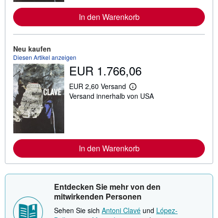
e
I
In den Warenkorb
n
f
o
r
m
Neu kaufen
a
Diesen Artikel anzeigen
t
EUR 1.766,06
i
o
n
EUR 2,60 Versand
W
e
Versand innerhalb von USA
e
n
i
z
t
u
e
V
r
e
e
r
I
s
In den Warenkorb
n
a
f
n
o
d
r
k
m
o
Entdecken Sie mehr von den
a
s
t
t
mitwirkenden Personen
i
e
o
n
Sehen Sie sich
Antoni Clavé
und
López-
n