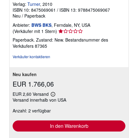
Verlag:
Turner
, 2010
ISBN 10: 8475069061
/
ISBN 13: 9788475069067
Neu
/
Paperback
Anbieter:
BWS BKS
, Ferndale, NY, USA
Verkäuferbewertung
(Verkäufer mit 1 Stern)
1
Paperback. Zustand: New.
Bestandsnummer des
von
Verkäufers 87365
5
Sternen
Verkäufer kontaktieren
Neu kaufen
EUR 1.766,06
EUR 2,60 Versand
Weitere
Versand innerhalb von USA
Informationen
zu
Anzahl: 2 verfügbar
Versandkosten
In den Warenkorb