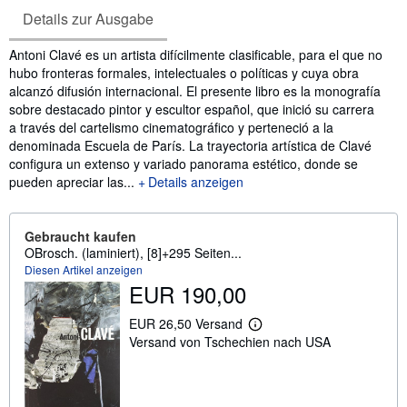
Details zur Ausgabe
Inhaltsangabe
Antoni Clavé es un artista difícilmente clasificable, para el que no
hubo fronteras formales, intelectuales o políticas y cuya obra
alcanzó difusión internacional. El presente libro es la monografía
sobre destacado pintor y escultor español, que inició su carrera
a través del cartelismo cinematográfico y perteneció a la
denominada Escuela de París. La trayectoria artística de Clavé
configura un extenso y variado panorama estético, donde se
pueden apreciar las...
Details anzeigen
Gebraucht kaufen
OBrosch. (laminiert), [8]+295 Seiten...
Diesen Artikel anzeigen
EUR 190,00
EUR 26,50 Versand
W
Versand von Tschechien nach USA
e
i
t
e
r