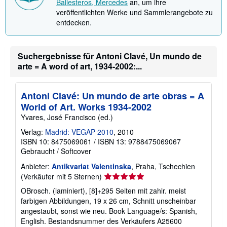
Ballesteros, Mercedes
an, um ihre
e
veröffentlichten Werke und Sammlerangebote zu
n
z
entdecken.
u
V
e
r
Suchergebnisse für Antoni Clavé, Un mundo de
s
arte = A word of art, 1934-2002:...
a
n
d
k
Antoni Clavé: Un mundo de arte obras = A
o
s
World of Art. Works 1934-2002
t
Yvares, José Francisco (ed.)
e
n
Verlag:
Madrid: VEGAP 2010
, 2010
ISBN 10: 8475069061
/
ISBN 13: 9788475069067
Gebraucht
/
Softcover
Anbieter:
Antikvariat Valentinska
, Praha, Tschechien
Verkäuferbewertung
(Verkäufer mit 5 Sternen)
5
OBrosch. (laminiert), [8]+295 Seiten mit zahlr. meist
von
farbigen Abbildungen, 19 x 26 cm, Schnitt unscheinbar
5
angestaubt, sonst wie neu. Book Language/s: Spanish,
Sternen
English.
Bestandsnummer des Verkäufers A25600