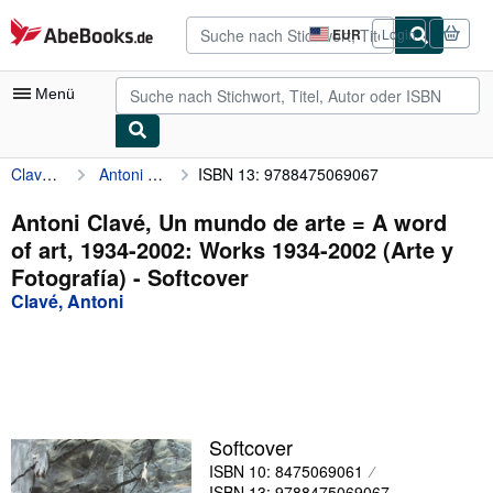
Zum Hauptinhalt
AbeBooks.de
EUR
Login
Seite
der
Einkaufseinstellungen.
Menü
Clavé, Antoni
Antoni Clavé, Un mundo de arte = A word of art, 1934-2002: Works 1934-2002 (Arte y Fotografía)
ISBN 13: 9788475069067
Nutzerkonto
Meine Bestellungen
Antoni Clavé, Un mundo de arte = A word
of art, 1934-2002: Works 1934-2002 (Arte y
Detailsuche
Fotografía) - Softcover
Sammlungen
Clavé, Antoni
Antiquarische Bücher
Kunst & Sammlerstücke
Verkäufer
Softcover
Verkäufer werden
ISBN 10: 8475069061
Hilfe
ISBN 13: 9788475069067