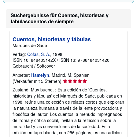
V
e
r
Suchergebnisse für Cuentos, historietas y
s
a
fabulascuentos de siempre
n
d
k
o
Cuentos, historietas y fábulas
s
Marqués de Sade
t
e
Verlag:
Cofas, S. A.
, 1998
n
ISBN 10: 848403142X
/
ISBN 13: 9788484031420
Gebraucht
/
Softcover
Anbieter:
Hamelyn
, Madrid, M, Spanien
Verkäuferbewertung
(Verkäufer mit 5 Sternen)
5
Zustand: Muy bueno. : Esta edición de 'Cuentos,
von
historietas y fábulas' del Marqués de Sade, publicada en
5
1998, reúne una colección de relatos cortos que exploran
Sternen
la naturaleza humana a través de la lente provocadora y
filosófica del autor. Los cuentos, a menudo impregnados
de ironía y crítica social, invitan a la reflexión sobre la
moralidad y las convenciones de la sociedad. Esta
edición en tapa blanda, con 256 páginas, es una adición