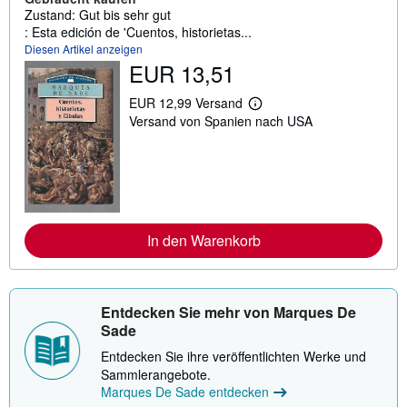
Zustand: Gut bis sehr gut
: Esta edición de 'Cuentos, historietas...
Diesen Artikel anzeigen
EUR 13,51
EUR 12,99 Versand
W
Versand von Spanien nach USA
e
i
t
e
r
e
I
n
f
In den Warenkorb
o
r
m
a
t
Entdecken Sie mehr von Marques De
i
Sade
o
n
Entdecken Sie ihre veröffentlichten Werke und
e
n
Sammlerangebote.
z
Marques De Sade entdecken
u