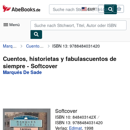
Zum Hauptinhalt
AbeBooks.de
EUR
Login
Seite
der
Einkaufseinstellungen.
Menü
Marqués De Sade
Cuentos, historietas y fabulascuentos de siempre
ISBN 13: 9788484031420
Nutzerkonto
Meine Bestellungen
Cuentos, historietas y fabulascuentos de
siempre - Softcover
Detailsuche
Marqués De Sade
Sammlungen
Antiquarische Bücher
Kunst & Sammlerstücke
Verkäufer
Softcover
ISBN 10: 848403142X
Verkäufer werden
ISBN 13: 9788484031420
Hilfe
Verlag:
Edimat
,
1998