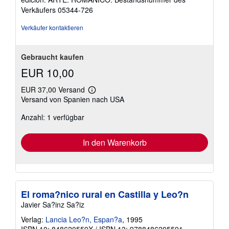
5
Verkäufers 05344-726
Sternen
Verkäufer kontaktieren
Gebraucht kaufen
EUR 10,00
EUR 37,00 Versand
Weitere
Versand von Spanien nach USA
Informationen
zu
Anzahl: 1 verfügbar
Versandkosten
In den Warenkorb
El roma?nico rural en Castilla y Leo?n
Javier Sa?inz Sa?iz
Verlag:
Lancia Leo?n, Espan?a
, 1995
ISBN 10: 848620559X
/
ISBN 13: 9788486205591