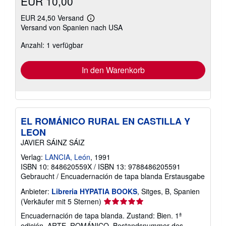
EUR 10,00
EUR 24,50 Versand
Weitere
Versand von Spanien nach USA
Informationen
zu
Anzahl: 1 verfügbar
Versandkosten
In den Warenkorb
EL ROMÁNICO RURAL EN CASTILLA Y
LEON
JAVIER SÁINZ SÁIZ
Verlag:
LANCIA, León
, 1991
ISBN 10: 848620559X
/
ISBN 13: 9788486205591
Gebraucht
/
Encuadernación de tapa blanda
Erstausgabe
Anbieter:
Libreria HYPATIA BOOKS
, Sitges, B, Spanien
Verkäuferbewertung
(Verkäufer mit 5 Sternen)
5
Encuadernación de tapa blanda. Zustand: Bien. 1ª
von
edición. ARTE. ROMÁNICO.
Bestandsnummer des