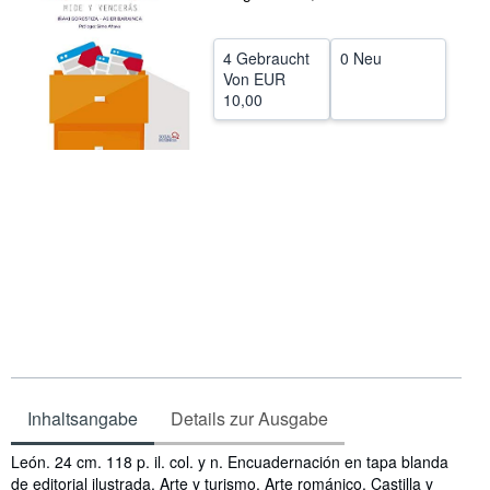
SCHLIESSEN
4 Gebraucht
0 Neu
Von
EUR
10,00
Inhaltsangabe
Details zur Ausgabe
Inhaltsangabe
León. 24 cm. 118 p. il. col. y n. Encuadernación en tapa blanda
de editorial ilustrada. Arte y turismo. Arte románico. Castilla y