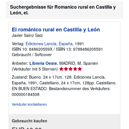
r
Suchergebnisse für Romanico rural en Castilla y
m
León, el.
a
t
i
o
El románico rural en Castilla y León
n
e
Javier Sainz Saiz
n
z
Verlag:
Ediciones Lancia, España
, 1991
u
ISBN 10: 848620559X
/
ISBN 13: 9788486205591
V
Gebraucht
/
Softcover
e
r
Anbieter:
Librería Oeste
, MADRID, M, Spanien
s
Verkäuferbewertung
(Verkäufer mit 5 Sternen)
a
n
5
Zustand: Bueno. 24 x 17cm. 128. Ediciones Lancia,
d
von
k
España, 1991, Castellano, 24 x 17cm, 128pp. Castellano.
5
o
EN BUEN ESTADO.
Bestandsnummer des Verkäufers
s
Sternen
000000184508
t
e
n
Verkäufer kontaktieren
Gebraucht kaufen