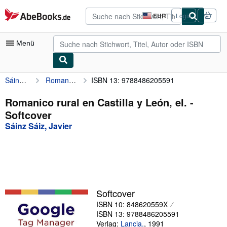
Zum Hauptinhalt
AbeBooks.de
EUR
Login
Seite
der
Einkaufseinstellungen.
Menü
Sáinz Sáiz, Javier
Romanico rural en Castilla y León, el.
ISBN 13: 9788486205591
Nutzerkonto
Meine Bestellungen
Romanico rural en Castilla y León, el. -
Softcover
Detailsuche
Sáinz Sáiz, Javier
Sammlungen
Antiquarische Bücher
Kunst & Sammlerstücke
Verkäufer
Softcover
ISBN 10: 848620559X
Verkäufer werden
ISBN 13: 9788486205591
Hilfe
Verlag:
Lancia.
,
1991