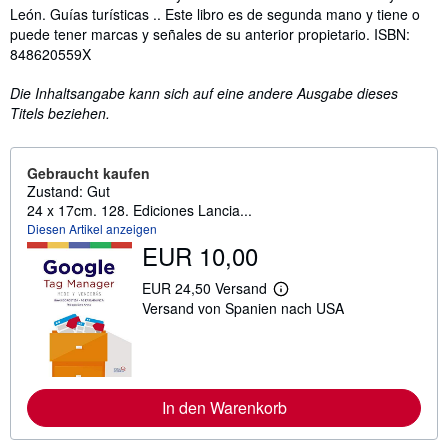
León. Guías turísticas .. Este libro es de segunda mano y tiene o
puede tener marcas y señales de su anterior propietario. ISBN:
848620559X
Die Inhaltsangabe kann sich auf eine andere Ausgabe dieses
Titels beziehen.
Gebraucht kaufen
Zustand: Gut
24 x 17cm. 128. Ediciones Lancia...
Diesen Artikel anzeigen
EUR 10,00
EUR 24,50 Versand
W
Versand von Spanien nach USA
e
i
t
e
r
e
I
In den Warenkorb
n
f
o