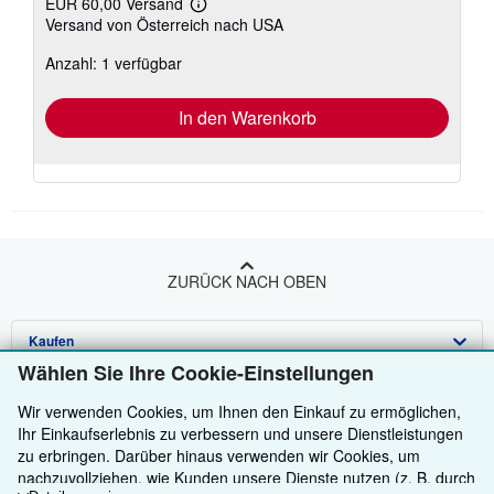
EUR 60,00 Versand
Weitere
Versand von Österreich nach USA
Informationen
zu
Anzahl: 1 verfügbar
Versandkosten
In den Warenkorb
ZURÜCK NACH OBEN
Kaufen
Wählen Sie Ihre Cookie-Einstellungen
Anbieten
Detailsuche
Wir verwenden Cookies, um Ihnen den Einkauf zu ermöglichen,
Über uns
Sammlungen
Verkäufer werden
Ihr Einkaufserlebnis zu verbessern und unsere Dienstleistungen
zu erbringen. Darüber hinaus verwenden wir Cookies, um
Hilfe
Nutzerkonto
Partnerprogramm
Über uns / Impressum
nachzuvollziehen, wie Kunden unsere Dienste nutzen (z. B. durch