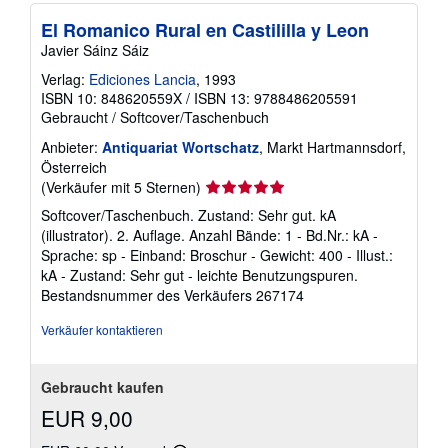
El Romanico Rural en Castililla y Leon
Javier Sáinz Sáiz
Verlag:
Ediciones Lancia
, 1993
ISBN 10: 848620559X
/
ISBN 13: 9788486205591
Gebraucht
/
Softcover/Taschenbuch
Anbieter:
Antiquariat Wortschatz
, Markt Hartmannsdorf,
Österreich
Verkäuferbewertung
(Verkäufer mit 5 Sternen)
5
Softcover/Taschenbuch. Zustand: Sehr gut. kA
von
(illustrator). 2. Auflage. Anzahl Bände: 1 - Bd.Nr.: kA -
5
Sprache: sp - Einband: Broschur - Gewicht: 400 - Illust.:
Sternen
kA - Zustand: Sehr gut - leichte Benutzungspuren.
Bestandsnummer des Verkäufers 267174
Verkäufer kontaktieren
Gebraucht kaufen
EUR 9,00