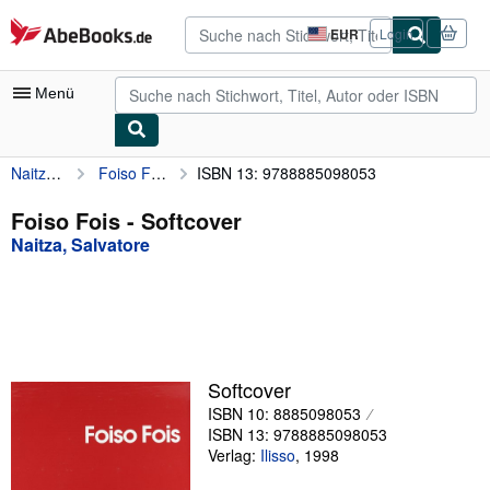
Zum Hauptinhalt
AbeBooks.de
EUR
Login
Seite
der
Einkaufseinstellungen.
Menü
Naitza, Salvatore
Foiso Fois
ISBN 13: 9788885098053
Nutzerkonto
Meine Bestellungen
Foiso Fois - Softcover
Naitza, Salvatore
Detailsuche
Sammlungen
Antiquarische Bücher
Kunst & Sammlerstücke
Softcover
Verkäufer
ISBN 10: 8885098053
ISBN 13: 9788885098053
Verkäufer werden
Verlag:
Ilisso
,
1998
Hilfe