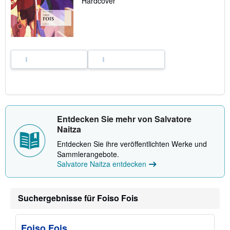
Hardcover
u
V
e
r
s
a
n
d
k
o
s
t
e
n
Entdecken Sie mehr von Salvatore
Naitza
Entdecken Sie ihre veröffentlichten Werke und
Sammlerangebote.
Salvatore Naitza entdecken
Suchergebnisse für Foiso Fois
Foiso Fois