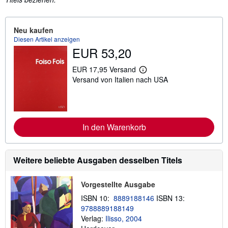
Neu kaufen
Diesen Artikel anzeigen
EUR 53,20
EUR 17,95 Versand
W
Versand von Italien nach USA
e
i
t
e
r
e
In den Warenkorb
I
n
f
o
r
Weitere beliebte Ausgaben desselben Titels
m
a
t
Vorgestellte Ausgabe
i
o
ISBN 10:
8889188146
ISBN 13:
n
9788889188149
e
Verlag:
Ilisso, 2004
n
z