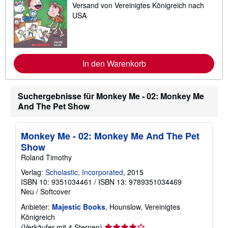
n
Versand von Vereinigtes Königreich nach
e
z
i
USA
u
t
V
e
e
r
r
e
s
I
a
n
In den Warenkorb
n
f
d
o
k
r
o
m
Suchergebnisse für Monkey Me - 02: Monkey Me
s
a
t
And The Pet Show
t
e
i
n
o
n
Monkey Me - 02: Monkey Me And The Pet
e
n
Show
z
Roland Timothy
u
V
Verlag:
Scholastic, Incorporated
, 2015
e
ISBN 10: 9351034461
/
ISBN 13: 9789351034469
r
s
Neu
/
Softcover
a
n
Anbieter:
Majestic Books
, Hounslow, Vereinigtes
d
Königreich
k
Verkäuferbewertung
(Verkäufer mit 4 Sternen)
o