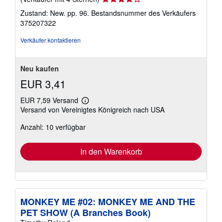
s
4
Zustand: New. pp. 96.
Bestandsnummer des Verkäufers
t
von
375207322
e
5
n
Sternen
Verkäufer kontaktieren
Neu kaufen
EUR 3,41
EUR 7,59 Versand
Weitere
Versand von Vereinigtes Königreich nach USA
Informationen
zu
Anzahl: 10 verfügbar
Versandkosten
In den Warenkorb
MONKEY ME #02: MONKEY ME AND THE
PET SHOW (A Branches Book)