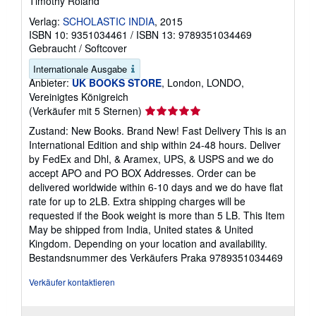
Timothy Roland
Verlag:
SCHOLASTIC INDIA
, 2015
ISBN 10: 9351034461
/
ISBN 13: 9789351034469
Gebraucht
/
Softcover
Internationale Ausgabe
Anbieter:
UK BOOKS STORE
, London, LONDO,
Vereinigtes Königreich
Verkäuferbewertung
(Verkäufer mit 5 Sternen)
5
Zustand: New Books. Brand New! Fast Delivery This is an
von
International Edition and ship within 24-48 hours. Deliver
5
by FedEx and Dhl, & Aramex, UPS, & USPS and we do
Sternen
accept APO and PO BOX Addresses. Order can be
delivered worldwide within 6-10 days and we do have flat
rate for up to 2LB. Extra shipping charges will be
requested if the Book weight is more than 5 LB. This Item
May be shipped from India, United states & United
Kingdom. Depending on your location and availability.
Bestandsnummer des Verkäufers Praka 9789351034469
Verkäufer kontaktieren