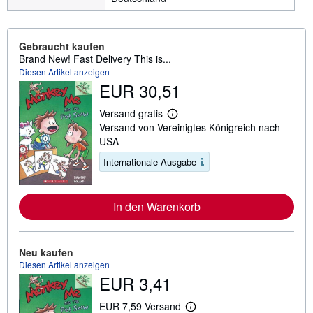
Gebraucht kaufen
Brand New! Fast Delivery This is...
Diesen Artikel anzeigen
EUR 30,51
Versand gratis
W
Versand von Vereinigtes Königreich nach
e
i
USA
t
e
Internationale Ausgabe
r
e
I
n
In den Warenkorb
f
o
r
m
Neu kaufen
a
Diesen Artikel anzeigen
t
i
EUR 3,41
o
n
EUR 7,59 Versand
e
W