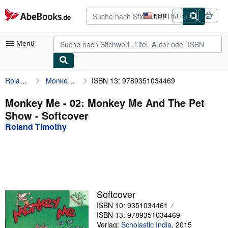
Zum Hauptinhalt
AbeBooks.de
EUR
Login
Seite
der
Einkaufseinstellungen.
Menü
Roland Timothy
Monkey Me - 02: Monkey Me And The Pet Show
ISBN 13: 9789351034469
Nutzerkonto
Meine Bestellungen
Monkey Me - 02: Monkey Me And The Pet
Show - Softcover
Detailsuche
Roland Timothy
Sammlungen
Antiquarische Bücher
Kunst & Sammlerstücke
Verkäufer
Softcover
ISBN 10: 9351034461
Verkäufer werden
ISBN 13: 9789351034469
Hilfe
Verlag:
Scholastic India
,
2015