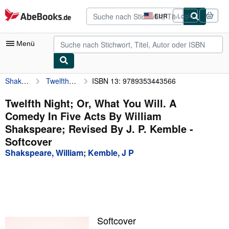
Zum Hauptinhalt
AbeBooks.de
EUR
Login
Seite
der
Einkaufseinstellungen.
Menü
Shakspeare, William
Twelfth Night; Or, What You Will. A Comedy In Five Acts By William Shakspeare; Revised By J. P. Kemble
ISBN 13: 9789353443566
Nutzerkonto
Meine Bestellungen
Twelfth Night; Or, What You Will. A
Comedy In Five Acts By William
Detailsuche
Shakspeare; Revised By J. P. Kemble -
Sammlungen
Softcover
Shakspeare, William
;
Kemble, J P
Antiquarische Bücher
Kunst & Sammlerstücke
Verkäufer
Verkäufer werden
Softcover
Hilfe