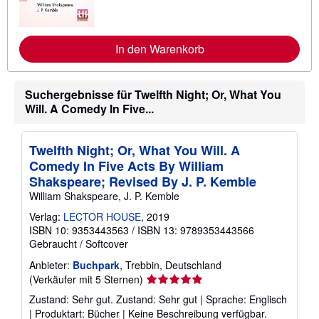
r
e
I
n
In den Warenkorb
f
o
r
m
a
Suchergebnisse für Twelfth Night; Or, What You
t
Will. A Comedy In Five...
i
o
n
e
Twelfth Night; Or, What You Will. A
n
Comedy In Five Acts By William
z
u
Shakspeare; Revised By J. P. Kemble
V
William Shakspeare, J. P. Kemble
e
r
Verlag:
LECTOR HOUSE
, 2019
s
ISBN 10: 9353443563
/
ISBN 13: 9789353443566
a
n
Gebraucht
/
Softcover
d
k
Anbieter:
Buchpark
, Trebbin, Deutschland
o
Verkäuferbewertung
(Verkäufer mit 5 Sternen)
s
5
t
Zustand: Sehr gut. Zustand: Sehr gut | Sprache: Englisch
e
von
| Produktart: Bücher | Keine Beschreibung verfügbar.
n