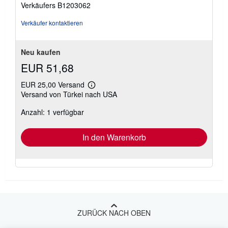
5
o
Verkäufers B1203062
s
Sternen
t
Verkäufer kontaktieren
e
n
Neu kaufen
EUR 51,68
EUR 25,00 Versand
Weitere
Versand von Türkei nach USA
Informationen
zu
Anzahl: 1 verfügbar
Versandkosten
In den Warenkorb
ZURÜCK NACH OBEN