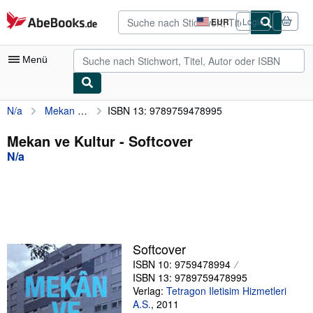
Zum Hauptinhalt
AbeBooks.de
EUR
Login
Seite
der
Einkaufseinstellungen.
Menü
N/a
Mekan ve Kultur
ISBN 13: 9789759478995
Nutzerkonto
Meine Bestellungen
Mekan ve Kultur - Softcover
N/a
Detailsuche
Sammlungen
Antiquarische Bücher
Kunst & Sammlerstücke
Softcover
Verkäufer
ISBN 10: 9759478994
ISBN 13: 9789759478995
Verkäufer werden
Verlag:
Tetragon Iletisim Hizmetleri
A.S.
,
2011
Hilfe