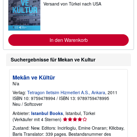
Versand von Türkei nach USA
e
i
t
e
r
e
I
n
In den Warenkorb
f
o
r
m
Suchergebnisse für Mekan ve Kultur
a
t
i
o
Mekân ve Kültür
n
e
N/a
n
Verlag:
Tetragon Iletisim Hizmetleri A.S., Ankara
, 2011
z
u
ISBN 10: 9759478994
/
ISBN 13: 9789759478995
V
Neu
/
Softcover
e
r
Anbieter:
Istanbul Books
, Istanbul, Türkei
s
Verkäuferbewertung
(Verkäufer mit 4 Sternen)
a
n
4
Zustand: New. Editors: Incirlioglu, Emine Onaran; Kilicbay,
d
von
k
Baris Translator: 339 pages.
Bestandsnummer des