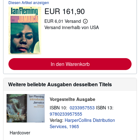
t
Diesen Artikel anzeigen
i
EUR 161,90
o
n
e
EUR 6,01 Versand
W
n
Versand innerhalb von USA
e
z
i
u
t
V
e
e
r
r
e
s
I
a
n
n
In den Warenkorb
f
d
o
k
r
o
m
s
Weitere beliebte Ausgaben desselben Titels
a
t
t
e
i
n
o
Vorgestellte Ausgabe
n
ISBN 10:
0233957553
ISBN 13:
e
n
9780233957555
z
Verlag:
HarperCollins Distribution
u
Services, 1965
V
e
Hardcover
r