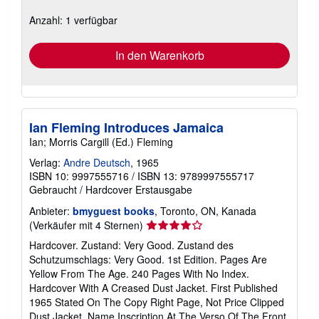
zu
Anzahl: 1 verfügbar
Versandkosten
In den Warenkorb
Ian Fleming Introduces Jamaica
Ian; Morris Cargill (Ed.) Fleming
Verlag:
Andre Deutsch
, 1965
ISBN 10: 9997555716
/
ISBN 13: 9789997555717
Gebraucht
/
Hardcover
Erstausgabe
Anbieter:
bmyguest books
, Toronto, ON, Kanada
Verkäuferbewertung
(Verkäufer mit 4 Sternen)
4
Hardcover. Zustand: Very Good. Zustand des
von
Schutzumschlags: Very Good. 1st Edition. Pages Are
5
Yellow From The Age. 240 Pages With No Index.
Sternen
Hardcover With A Creased Dust Jacket. First Published
1965 Stated On The Copy Right Page, Not Price Clipped
Dust Jacket. Name Inscription At The Verso Of The Front