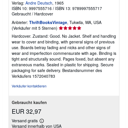
Verlag:
Andre Deutsch
, 1965
ISBN 10: 9997555716
/
ISBN 13: 9789997555717
Gebraucht
/
Hardcover
Anbieter:
ThriftBooksVintage
, Tukwila, WA, USA
Verkäuferbewertung
(Verkäufer mit 5 Sternen)
5
Hardcover. Zustand: Good. No Jacket. Shelf and handling
von
wear to cover and binding, with general signs of previous
5
use. Boards betray fading and nicks and other signs of
Sternen
wear and imperfection commensurate with age. Binding is
tight and structurally sound. Pages foxed, but absent any
extraneous marks. Sealed in plastic for shipping. Secure
packaging for safe delivery.
Bestandsnummer des
Verkäufers 1572040783
Verkäufer kontaktieren
Gebraucht kaufen
EUR 32,97
Versand gratis
Weitere
Versand innerhalb von USA
Informationen