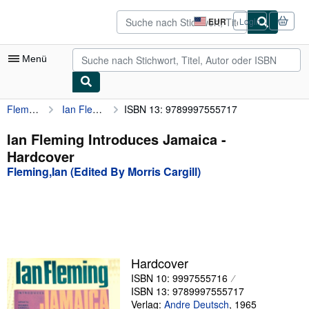
Zum Hauptinhalt
AbeBooks.de
EUR
Login
Seite
der
Einkaufseinstellungen.
Menü
Fleming,Ian (Edited By Morris Cargill)
Ian Fleming Introduces Jamaica
ISBN 13: 9789997555717
Nutzerkonto
Meine Bestellungen
Ian Fleming Introduces Jamaica -
Hardcover
Detailsuche
Fleming,Ian (Edited By Morris Cargill)
Sammlungen
Antiquarische Bücher
Kunst & Sammlerstücke
Verkäufer
Hardcover
ISBN 10: 9997555716
Verkäufer werden
ISBN 13: 9789997555717
Hilfe
Verlag:
Andre Deutsch
,
1965