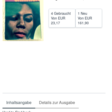
SCHLIESSEN
4 Gebraucht
1 Neu
Von
EUR
Von
EUR
23,17
161,90
Inhaltsangabe
Details zur Ausgabe
Inhaltsangabe