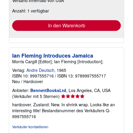
Versand innerhalb von USA
Informationen
zu
Anzahl: 1 verfügbar
Versandkosten
In den Warenkorb
Ian Fleming Introduces Jamaica
Morris Cargill [Editor]; Ian Fleming [Introduction];
Verlag:
Andre Deutsch
, 1965
ISBN 10: 9997555716
/
ISBN 13: 9789997555717
Neu
/
Hardcover
Anbieter:
BennettBooksLtd
, Los Angeles, CA, USA
Verkäuferbewertung
(Verkäufer mit 5 Sternen)
5
hardcover. Zustand: New. In shrink wrap. Looks like an
von
interesting title!
Bestandsnummer des Verkäufers Q-
5
9997555716
Sternen
Verkäufer kontaktieren