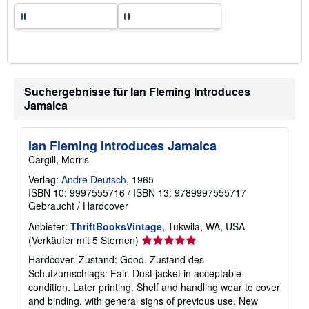
s
a
n
d
k
o
s
t
e
Suchergebnisse für Ian Fleming Introduces
n
Jamaica
Ian Fleming Introduces Jamaica
Cargill, Morris
Verlag:
Andre Deutsch
, 1965
ISBN 10: 9997555716
/
ISBN 13: 9789997555717
Gebraucht
/
Hardcover
Anbieter:
ThriftBooksVintage
, Tukwila, WA, USA
Verkäuferbewertung
(Verkäufer mit 5 Sternen)
5
Hardcover. Zustand: Good. Zustand des
von
Schutzumschlags: Fair. Dust jacket in acceptable
5
condition. Later printing. Shelf and handling wear to cover
Sternen
and binding, with general signs of previous use. New