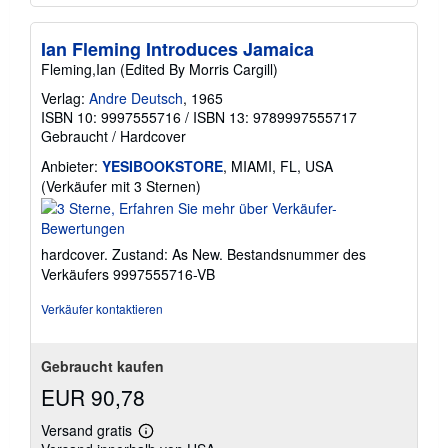
Ian Fleming Introduces Jamaica
Fleming,Ian (Edited By Morris Cargill)
Verlag:
Andre Deutsch
, 1965
ISBN 10: 9997555716
/
ISBN 13: 9789997555717
Gebraucht
/
Hardcover
Anbieter:
YESIBOOKSTORE
, MIAMI, FL, USA
Verkäuferbewertung
(Verkäufer mit 3 Sternen)
3
von
5
hardcover. Zustand: As New.
Bestandsnummer des
Sternen
Verkäufers 9997555716-VB
Verkäufer kontaktieren
Gebraucht kaufen
EUR 90,78
Versand gratis
Weitere