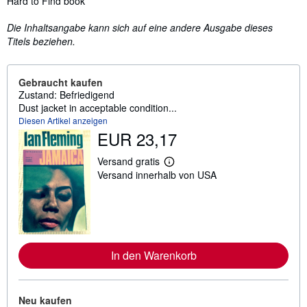
Hard to Find book
Die Inhaltsangabe kann sich auf eine andere Ausgabe dieses
Titels beziehen.
Gebraucht kaufen
Zustand: Befriedigend
Dust jacket in acceptable condition...
Diesen Artikel anzeigen
EUR 23,17
Versand gratis
W
Versand innerhalb von USA
e
i
t
e
r
e
I
n
In den Warenkorb
f
o
r
m
Neu kaufen
a