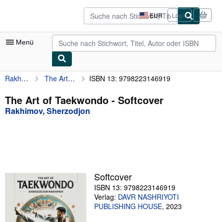
Zum Hauptinhalt
AbeBooks.de
EUR
Login
Seite
der
Einkaufseinstellungen.
Menü
Rakhimov, Sherzodjon
The Art of Taekwondo
ISBN 13: 9798223146919
Nutzerkonto
Meine Bestellungen
The Art of Taekwondo - Softcover
Rakhimov, Sherzodjon
Detailsuche
Sammlungen
Antiquarische Bücher
Kunst & Sammlerstücke
Softcover
Verkäufer
ISBN 13: 9798223146919
Verlag:
DAVR NASHRIYOTI
Verkäufer werden
PUBLISHING HOUSE
,
2023
Hilfe