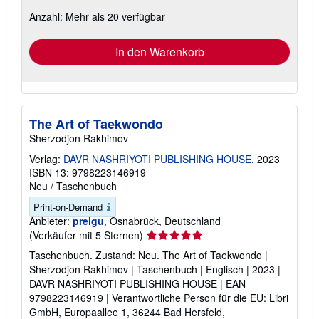
zu
Anzahl: Mehr als 20 verfügbar
Versandkosten
In den Warenkorb
The Art of Taekwondo
Sherzodjon Rakhimov
Verlag:
DAVR NASHRIYOTI PUBLISHING HOUSE
, 2023
ISBN 13: 9798223146919
Neu
/
Taschenbuch
Print-on-Demand
Anbieter:
preigu
, Osnabrück, Deutschland
Verkäuferbewertung
(Verkäufer mit 5 Sternen)
5
Taschenbuch. Zustand: Neu. The Art of Taekwondo |
von
Sherzodjon Rakhimov | Taschenbuch | Englisch | 2023 |
5
DAVR NASHRIYOTI PUBLISHING HOUSE | EAN
Sternen
9798223146919 | Verantwortliche Person für die EU: Libri
GmbH, Europaallee 1, 36244 Bad Hersfeld,