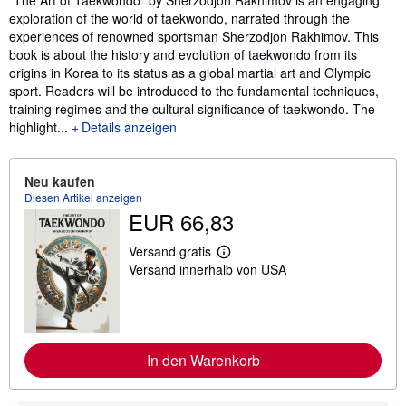
"The Art of Taekwondo" by Sherzodjon Rakhimov is an engaging
exploration of the world of taekwondo, narrated through the
experiences of renowned sportsman Sherzodjon Rakhimov. This
book is about the history and evolution of taekwondo from its
origins in Korea to its status as a global martial art and Olympic
sport. Readers will be introduced to the fundamental techniques,
training regimes and the cultural significance of taekwondo. The
highlight...
Details anzeigen
Neu kaufen
Diesen Artikel anzeigen
EUR 66,83
Versand gratis
W
Versand innerhalb von USA
e
i
t
e
r
e
I
In den Warenkorb
n
f
o