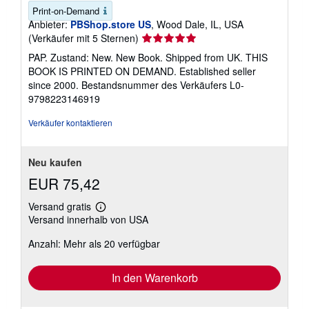
Print-on-Demand
Anbieter:
PBShop.store US
, Wood Dale, IL, USA
Verkäuferbewertung
(Verkäufer mit 5 Sternen)
5
PAP. Zustand: New. New Book. Shipped from UK. THIS
von
BOOK IS PRINTED ON DEMAND. Established seller
5
since 2000.
Bestandsnummer des Verkäufers L0-
Sternen
9798223146919
Verkäufer kontaktieren
Neu kaufen
EUR 75,42
Versand gratis
Weitere
Versand innerhalb von USA
Informationen
zu
Anzahl: Mehr als 20 verfügbar
Versandkosten
In den Warenkorb