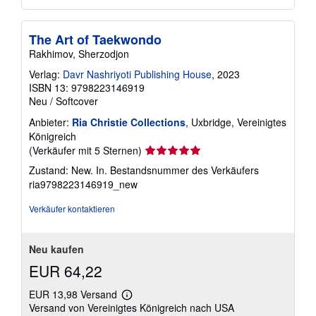
The Art of Taekwondo
Rakhimov, Sherzodjon
Verlag:
Davr Nashriyoti Publishing House
, 2023
ISBN 13: 9798223146919
Neu
/
Softcover
Anbieter:
Ria Christie Collections
, Uxbridge, Vereinigtes
Königreich
Verkäuferbewertung
(Verkäufer mit 5 Sternen)
5
Zustand: New. In.
Bestandsnummer des Verkäufers
von
ria9798223146919_new
5
Sternen
Verkäufer kontaktieren
Neu kaufen
EUR 64,22
EUR 13,98 Versand
Weitere
Versand von Vereinigtes Königreich nach USA
Informationen