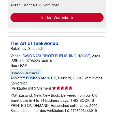
zu
Anzahl: Mehr als 20 verfügbar
Versandkosten
In den Warenkorb
The Art of Taekwondo
Rakhimov, Sherzodjon
Verlag:
DAVR NASHRIYOTI PUBLISHING HOUSE
, 2023
ISBN 13: 9798223146919
Neu
/
PAP
Print-on-Demand
Anbieter:
PBShop.store UK
, Fairford, GLOS, Vereinigtes
Königreich
Verkäuferbewertung
(Verkäufer mit 5 Sternen)
5
PAP. Zustand: New. New Book. Delivered from our UK
von
warehouse in 4 to 14 business days. THIS BOOK IS
5
PRINTED ON DEMAND. Established seller since 2000.
Sternen
Bestandsnummer des Verkäufers L0-9798223146919