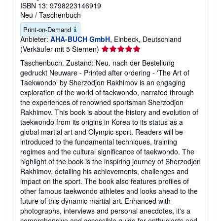
ISBN 13: 9798223146919
Neu
/
Taschenbuch
Print-on-Demand
Anbieter:
AHA-BUCH GmbH
, Einbeck, Deutschland
Verkäuferbewertung
(Verkäufer mit 5 Sternen)
5
Taschenbuch. Zustand: Neu. nach der Bestellung
von
gedruckt Neuware - Printed after ordering - 'The Art of
5
Taekwondo' by Sherzodjon Rakhimov is an engaging
Sternen
exploration of the world of taekwondo, narrated through
the experiences of renowned sportsman Sherzodjon
Rakhimov. This book is about the history and evolution of
taekwondo from its origins in Korea to its status as a
global martial art and Olympic sport. Readers will be
introduced to the fundamental techniques, training
regimes and the cultural significance of taekwondo. The
highlight of the book is the inspiring journey of Sherzodjon
Rakhimov, detailing his achievements, challenges and
impact on the sport. The book also features profiles of
other famous taekwondo athletes and looks ahead to the
future of this dynamic martial art. Enhanced with
photographs, interviews and personal anecdotes, it's a
comprehensive and accessible guide for enthusiasts and