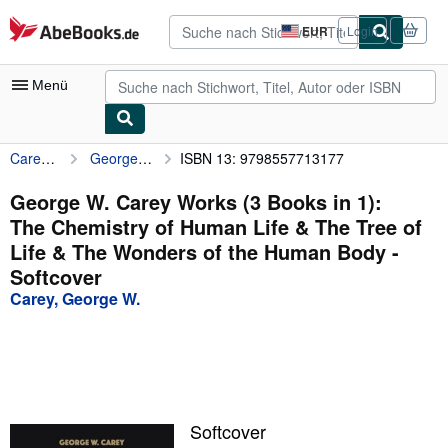
Zum Hauptinhalt
AbeBooks.de
EUR
Login
Seite
der
Einkaufseinstellungen.
Menü
Carey, George W.
George W. Carey Works (3 Books in 1): The Chemistry of Human Life & The Tree of Life & The Wonders of the Human Body
ISBN 13: 9798557713177
Nutzerkonto
Meine Bestellungen
George W. Carey Works (3 Books in 1):
The Chemistry of Human Life & The Tree of
Detailsuche
Life & The Wonders of the Human Body -
Sammlungen
Softcover
Carey, George W.
Antiquarische Bücher
Kunst & Sammlerstücke
Verkäufer
Verkäufer werden
Softcover
Hilfe