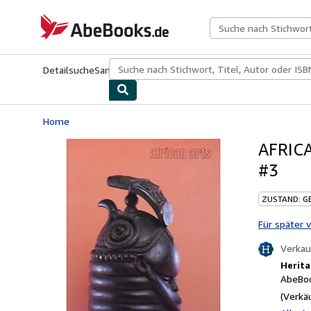
Zum Hauptinhalt
AbeBooks.de
Detailsuche
Sammlungen
Antiquarische Bücher
Kunst & Samm
Home
AFRICA
#3
ZUSTAND: G
Für später 
Verkau
Herita
AbeBoo
(Verkä