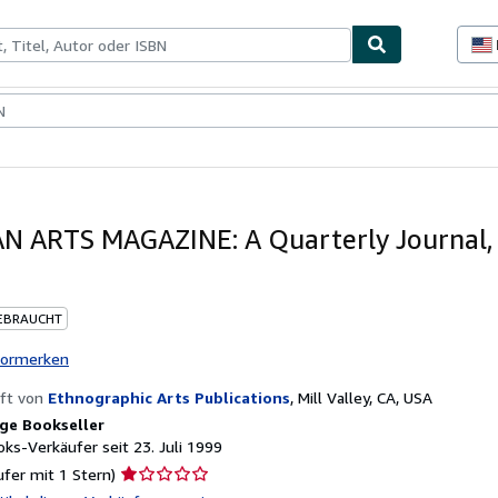
lerstücke
Verkäufer
Verkäufer werden
N ARTS MAGAZINE: A Quarterly Journal, 
EBRAUCHT
vormerken
ft von
Ethnographic Arts Publications
,
Mill Valley, CA, USA
ge Bookseller
ks-Verkäufer seit 23. Juli 1999
Verkäuferbewertung
ufer mit 1 Stern)
1