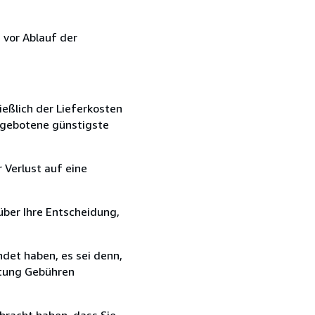
 vor Ablauf der
ießlich der Lieferkosten
angebotene günstigste
 Verlust auf eine
über Ihre Entscheidung,
det haben, es sei denn,
ttung Gebühren
bracht haben, dass Sie