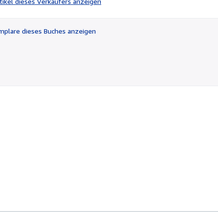
rtikel dieses Verkäufers anzeigen
von
5
Sternen
plare dieses Buches anzeigen