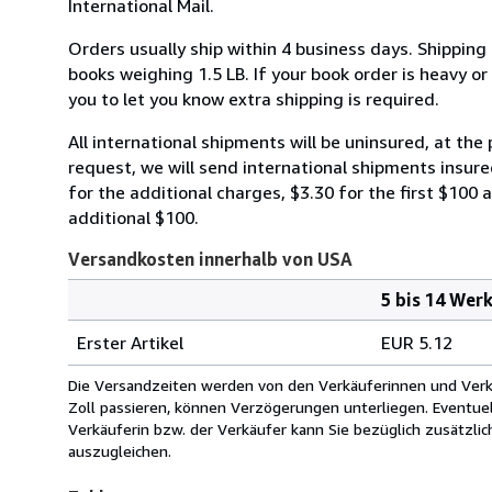
International Mail.
Orders usually ship within 4 business days. Shipping
books weighing 1.5 LB. If your book order is heavy o
you to let you know extra shipping is required.
All international shipments will be uninsured, at the 
request, we will send international shipments insured
for the additional charges, $3.30 for the first $100 
additional $100.
Versandkosten innerhalb von USA
5 bis 14 Wer
Bestellmenge
Versandkosten
Erster Artikel
EUR 5.12
innerhalb
von
Die Versandzeiten werden von den Verkäuferinnen und Verkäu
USA
Zoll passieren, können Verzögerungen unterliegen. Eventue
Verkäuferin bzw. der Verkäufer kann Sie bezüglich zusätzli
auszugleichen.