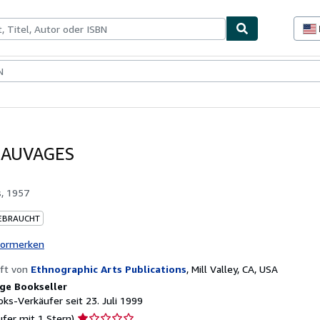
lerstücke
Verkäufer
Verkäufer werden
SAUVAGES
s, 1957
EBRAUCHT
vormerken
ft von
Ethnographic Arts Publications
,
Mill Valley, CA, USA
ge Bookseller
ks-Verkäufer seit 23. Juli 1999
Verkäuferbewertung
ufer mit 1 Stern)