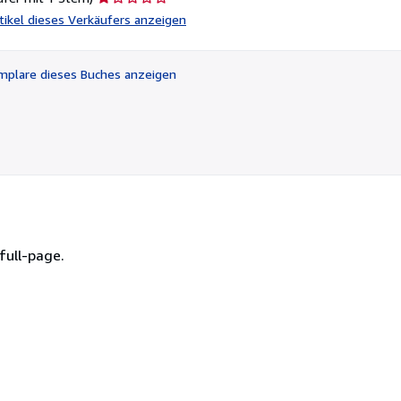
1
rtikel dieses Verkäufers anzeigen
von
5
Sternen
plare dieses Buches anzeigen
full-page.