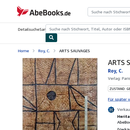
Zum Hauptinhalt
AbeBooks.de
Detailsuche
Sammlungen
Antiquarische Bücher
Kunst & Samm
Home
Roy, C.
ARTS SAUVAGES
ARTS 
Roy, C.
Verlag:
Pari
ZUSTAND: G
Für später 
Verkau
Herita
AbeBoo
(Verkä