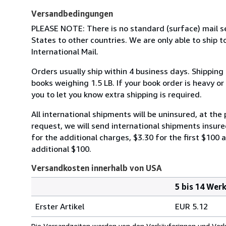
Versandbedingungen
PLEASE NOTE: There is no standard (surface) mail s
States to other countries. We are only able to ship to
International Mail.
Orders usually ship within 4 business days. Shipping
books weighing 1.5 LB. If your book order is heavy o
you to let you know extra shipping is required.
All international shipments will be uninsured, at the 
request, we will send international shipments insured
for the additional charges, $3.30 for the first $100 
additional $100.
Versandkosten innerhalb von USA
5 bis 14 Wer
Bestellmenge
Versandkosten
Erster Artikel
EUR 5.12
innerhalb
von
Die Versandzeiten werden von den Verkäuferinnen und Verkäu