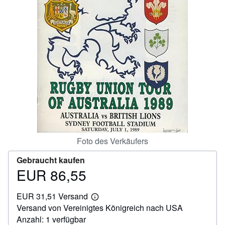
SCHLIESSEN
Foto des Verkäufers
Gebraucht kaufen
EUR 86,55
Preis
EUR
EUR 31,51 Versand
86,55
Weitere
Versand von Vereinigtes Königreich nach USA
Informationen
zu
Anzahl: 1 verfügbar
Versandkosten