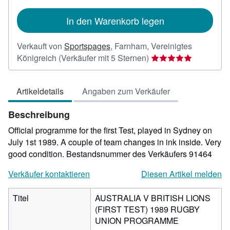
In den Warenkorb legen
Verkauft von
Sportspages
,
Farnham, Vereinigtes
Verkäuferbewertung
Königreich
(Verkäufer mit 5 Sternen)
5
von
Artikeldetails
Angaben zum Verkäufer
5
Sternen
Beschreibung
Official programme for the first Test, played in Sydney on
July 1st 1989. A couple of team changes in ink inside. Very
good condition.
Bestandsnummer des Verkäufers 91464
Verkäufer kontaktieren
Diesen Artikel melden
Titel
AUSTRALIA V BRITISH LIONS
(FIRST TEST) 1989 RUGBY
UNION PROGRAMME