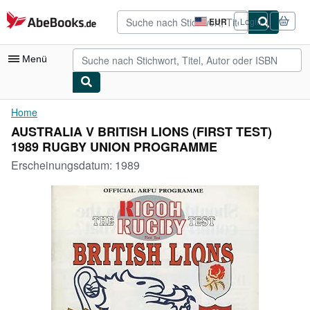
Zum Hauptinhalt
AbeBooks.de
EUR
Login
Seite
der
Einkaufseinstellungen.
Menü
Nutzerkonto
Home
AUSTRALIA V BRITISH LIONS (FIRST TEST)
Meine Bestellungen
1989 RUGBY UNION PROGRAMME
Detailsuche
Erscheinungsdatum:
1989
Sammlungen
Antiquarische Bücher
Kunst & Sammlerstücke
Verkäufer
Verkäufer werden
Hilfe