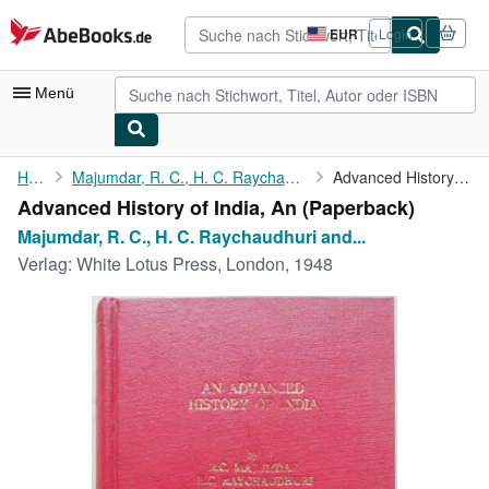
Zum Hauptinhalt
AbeBooks.de
EUR
Login
Seite
der
Einkaufseinstellungen.
Menü
Nutzerkonto
Home
Majumdar, R. C., H. C. Raychaudhuri and K. Datta
Advanced History of India, An
Advanced History of India, An (Paperback)
Meine Bestellungen
Majumdar, R. C., H. C. Raychaudhuri and...
Detailsuche
Verlag:
White Lotus Press, London, 1948
Sammlungen
Antiquarische Bücher
Kunst & Sammlerstücke
Verkäufer
Verkäufer werden
Hilfe