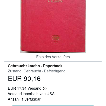
SCHLIESSEN
Foto des Verkäufers
Gebraucht kaufen -
Paperback
Zustand: Gebraucht - Befriedigend
EUR 90,16
Preis
EUR
EUR 17,34 Versand
90,16
Weitere
Versand innerhalb von USA
Informationen
zu
Anzahl: 1 verfügbar
Versandkosten