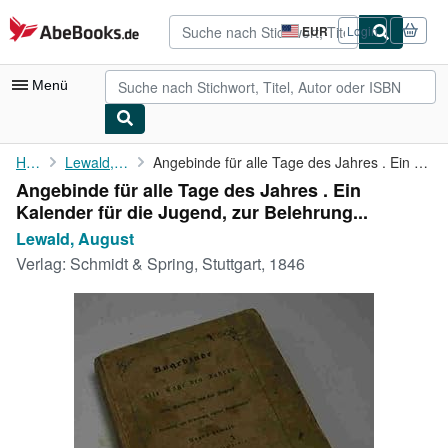
Zum Hauptinhalt
AbeBooks.de
EUR
Login
Seite
der
Einkaufseinstellungen.
Menü
Nutzerkonto
Home
Lewald, August
Angebinde für alle Tage des Jahres . Ein Kalender für die Jugend...
Angebinde für alle Tage des Jahres . Ein
Meine Bestellungen
Kalender für die Jugend, zur Belehrung...
Detailsuche
Lewald, August
Verlag:
Schmidt & Spring, Stuttgart, 1846
Sammlungen
Antiquarische Bücher
Kunst & Sammlerstücke
Verkäufer
Verkäufer werden
Hilfe