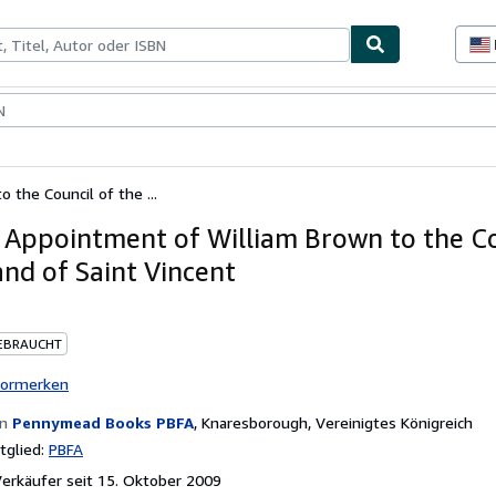
lerstücke
Verkäufer
Verkäufer werden
 the Council of the ...
) Appointment of William Brown to the Co
and of Saint Vincent
EBRAUCHT
vormerken
on
Pennymead Books PBFA
,
Knaresborough, Vereinigtes Königreich
glied:
PBFA
rkäufer seit 15. Oktober 2009