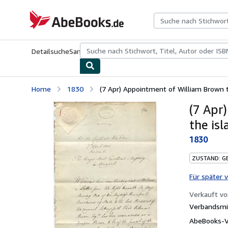
Zum Hauptinhalt
AbeBooks.de
Detailsuche
Sammlungen
Antiquarische Bücher
Kunst & Samm
Home
1830
(7 Apr) Appointment of William Brown to
(7 Apr
the isl
1830
ZUSTAND: G
Für später 
Verkauft v
Verbandsmit
AbeBooks-Ve