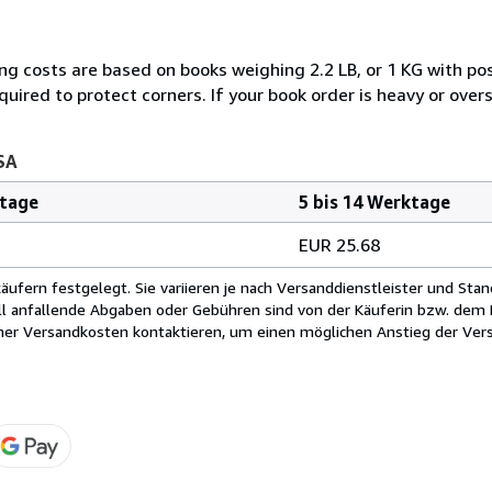
ng costs are based on books weighing 2.2 LB, or 1 KG with pos
uired to protect corners. If your book order is heavy or ove
SA
ktage
5 bis 14 Werktage
EUR 25.68
fern festgelegt. Sie variieren je nach Versanddienstleister und Stan
ll anfallende Abgaben oder Gebühren sind von der Käuferin bzw. dem K
cher Versandkosten kontaktieren, um einen möglichen Anstieg der Vers