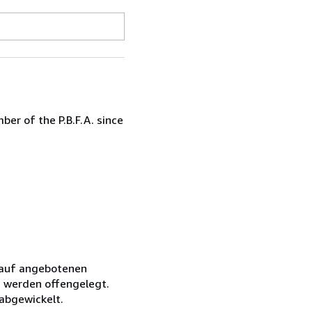
er of the P.B.F.A. since
rkauf angebotenen
 werden offengelegt.
 abgewickelt.