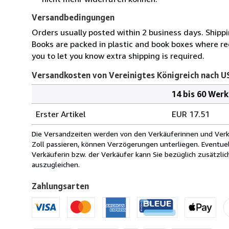
Versandbedingungen
Orders usually posted within 2 business days. Shippi
Books are packed in plastic and book boxes where req
you to let you know extra shipping is required.
Versandkosten von Vereinigtes Königreich nach U
14 bis 60 Wer
Bestellmenge
Versandkosten
Erster Artikel
EUR 17.51
von
Vereinigtes
Die Versandzeiten werden von den Verkäuferinnen und Verkäu
Königreich
Zoll passieren, können Verzögerungen unterliegen. Eventue
nach
Verkäuferin bzw. der Verkäufer kann Sie bezüglich zusätzli
USA
auszugleichen.
Zahlungsarten