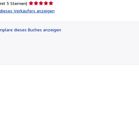
Verkäuferbewertung
mit 5 Sternen)
5
l dieses Verkäufers anzeigen
von
5
Sternen
plare dieses Buches anzeigen