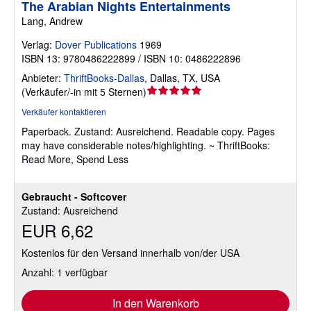
The Arabian Nights Entertainments
Lang, Andrew
Verlag:
Dover Publications
1969
ISBN 13: 9780486222899 / ISBN 10: 0486222896
Anbieter:
ThriftBooks-Dallas
,
Dallas, TX, USA
Verkäuferbewertung
(
Verkäufer/-in mit 5 Sternen
)
5
Verkäufer kontaktieren
von
Paperback.
Zustand: Ausreichend.
Readable copy. Pages
5
may have considerable notes/highlighting. ~ ThriftBooks:
Sternen
Read More, Spend Less
Gebraucht - Softcover
Zustand: Ausreichend
EUR 6,62
Kostenlos für den Versand innerhalb von/der USA
Anzahl: 1 verfügbar
In den Warenkorb