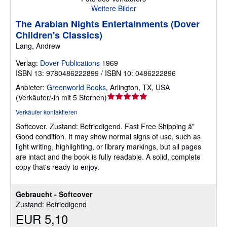
Weitere Bilder
The Arabian Nights Entertainments (Dover
Children's Classics)
Lang, Andrew
Verlag:
Dover Publications
1969
ISBN 13: 9780486222899 / ISBN 10: 0486222896
Anbieter:
Greenworld Books
,
Arlington, TX, USA
Verkäuferbewertung
(
Verkäufer/-in mit 5 Sternen
)
5
Verkäufer kontaktieren
von
Softcover.
Zustand: Befriedigend.
Fast Free Shipping â"
5
Good condition. It may show normal signs of use, such as
Sternen
light writing, highlighting, or library markings, but all pages
are intact and the book is fully readable. A solid, complete
copy that's ready to enjoy.
Gebraucht - Softcover
Zustand: Befriedigend
EUR 5,10