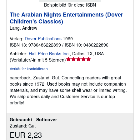
Beispielbild für diese ISBN
The Arabian Nights Entertainments (Dover
Children's Classics)
Lang, Andrew
Verlag:
Dover Publications
1969
ISBN 13: 9780486222899 / ISBN 10: 0486222896
Anbieter:
Half Price Books Inc.
,
Dallas, TX, USA
Verkäuferbewertung
(
Verkäufer/-in mit 5 Sternen
)
5
Verkäufer kontaktieren
von
paperback.
Zustand: Gut.
Connecting readers with great
5
books since 1972! Used books may not include companion
Sternen
materials, and may have some shelf wear or limited writing.
We ship orders daily and Customer Service is our top
priority!
Gebraucht - Softcover
Zustand: Gut
EUR 2,23