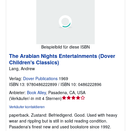
Beispielbild für diese ISBN
The Arabian Nights Entertainments (Dover
Children's Classics)
Lang, Andrew
Verlag:
Dover Publications
1969
ISBN 13: 9780486222899 / ISBN 10: 0486222896
Anbieter:
Book Alley
,
Pasadena, CA, USA
Verkäuferbewertung
(
Verkäufer/-in mit 4 Sternen
)
4
Verkäufer kontaktieren
von
paperback.
Zustand: Befriedigend.
Good. Used with heavy
5
wear and rippling but is still in solid reading condition.
Sternen
Pasadena's finest new and used bookstore since 1992.