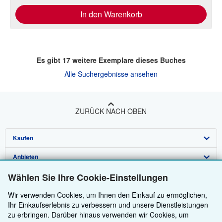
In den Warenkorb
Es gibt
17
weitere Exemplare dieses Buches
Alle Suchergebnisse ansehen
ZURÜCK NACH OBEN
Kaufen
Anbieten
Detailsuche
Über uns
Wählen Sie Ihre Cookie-Einstellungen
Sammlungen
Verkäufer werden
Hilfe
Wir verwenden Cookies, um Ihnen den Einkauf zu ermöglichen,
Nutzerkonto
Partnerprogramm
Über uns / Impressum
Ihr Einkaufserlebnis zu verbessern und unsere Dienstleistungen
Weitere AbeBooks Unternehmen
Meine Bestellungen
Empfehlen Sie einen Verkäufer
Presse
Hilfebereich
zu erbringen. Darüber hinaus verwenden wir Cookies, um