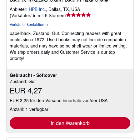
ISBN 13: 9780486222899 / ISBN 10: 0486222896
Anbieter:
HPB Inc.
,
Dallas, TX, USA
Verkäuferbewertung
(
Verkäufer/-in mit 5 Sternen
)
5
Verkäufer kontaktieren
von
paperback.
Zustand: Gut.
Connecting readers with great
5
books since 1972! Used books may not include companion
Sternen
materials, and may have some shelf wear or limited writing.
We ship orders daily and Customer Service is our top
priority!
Gebraucht - Softcover
Zustand: Gut
EUR 4,27
EUR 3,25 für den Versand innerhalb von/der USA
Anzahl: 1 verfügbar
In den Warenkorb