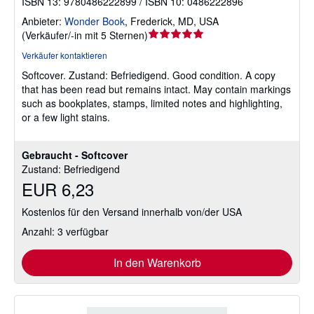
ISBN 13: 9780486222899 / ISBN 10: 0486222896
Anbieter:
Wonder Book
,
Frederick, MD, USA
Verkäuferbewertung
(
Verkäufer/-in mit 5 Sternen
)
5
Verkäufer kontaktieren
von
Softcover.
Zustand: Befriedigend.
Good condition. A copy
5
that has been read but remains intact. May contain markings
Sternen
such as bookplates, stamps, limited notes and highlighting,
or a few light stains.
Gebraucht - Softcover
Zustand: Befriedigend
EUR 6,23
Kostenlos für den Versand innerhalb von/der USA
Anzahl: 3 verfügbar
In den Warenkorb