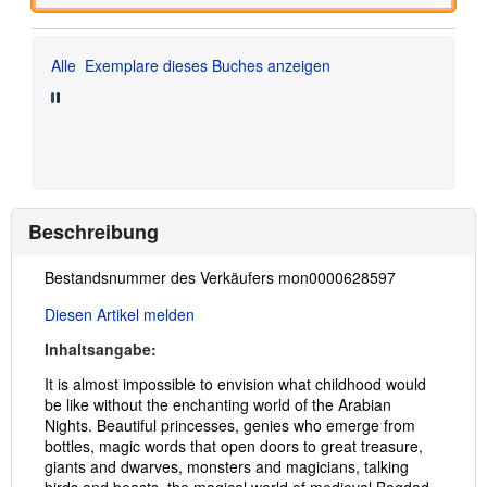
Alle
Exemplare dieses Buches anzeigen
Beschreibung
Beschreibung:
Bestandsnummer des Verkäufers mon0000628597
Diesen Artikel melden
Inhaltsangabe:
It is almost impossible to envision what childhood would
be like without the enchanting world of the Arabian
Nights. Beautiful princesses, genies who emerge from
bottles, magic words that open doors to great treasure,
giants and dwarves, monsters and magicians, talking
birds and beasts, the magical world of medieval Bagdad