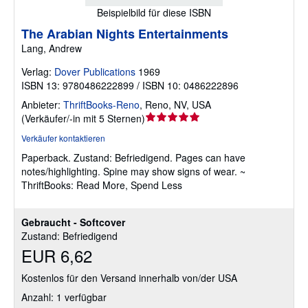
Beispielbild für diese ISBN
The Arabian Nights Entertainments
Lang, Andrew
Verlag:
Dover Publications
1969
ISBN 13: 9780486222899 / ISBN 10: 0486222896
Anbieter:
ThriftBooks-Reno
,
Reno, NV, USA
Verkäuferbewertung
(
Verkäufer/-in mit 5 Sternen
)
5
Verkäufer kontaktieren
von
Paperback.
Zustand: Befriedigend.
Pages can have
5
notes/highlighting. Spine may show signs of wear. ~
Sternen
ThriftBooks: Read More, Spend Less
Gebraucht - Softcover
Zustand: Befriedigend
EUR 6,62
Kostenlos für den Versand innerhalb von/der USA
Anzahl: 1 verfügbar