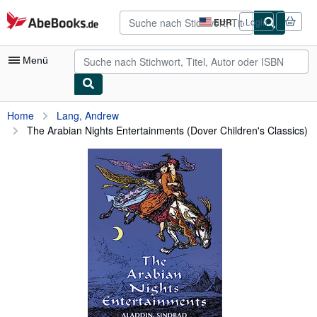
Zum Hauptinhalt
AbeBooks.de
EUR
Login
Seite
der
Einkaufseinstellungen.
Menü
Nutzerkonto
Home
Lang, Andrew
The Arabian Nights Entertainments (Dover Children's Classics)
Meine Bestellungen
Detailsuche
Sammlungen
Antiquarische Bücher
Kunst & Sammlerstücke
Verkäufer
Verkäufer werden
Hilfe