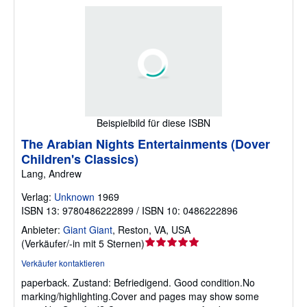
Beispielbild für diese ISBN
The Arabian Nights Entertainments (Dover
Children's Classics)
Lang, Andrew
Verlag:
Unknown
1969
ISBN 13: 9780486222899 / ISBN 10: 0486222896
Anbieter:
Giant Giant
,
Reston, VA, USA
Verkäuferbewertung
(
Verkäufer/-in mit 5 Sternen
)
5
Verkäufer kontaktieren
von
paperback.
Zustand: Befriedigend.
Good condition.No
5
marking/highlighting.Cover and pages may show some
Sternen