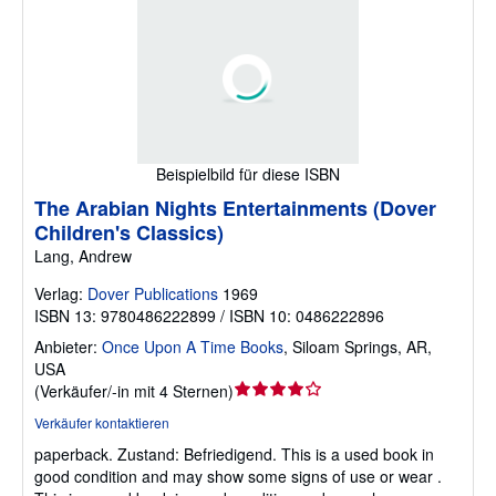
Beispielbild für diese ISBN
The Arabian Nights Entertainments (Dover
Children's Classics)
Lang, Andrew
Verlag:
Dover Publications
1969
ISBN 13: 9780486222899 / ISBN 10: 0486222896
Anbieter:
Once Upon A Time Books
,
Siloam Springs, AR,
USA
Verkäuferbewertung
(
Verkäufer/-in mit 4 Sternen
)
4
Verkäufer kontaktieren
von
paperback.
Zustand: Befriedigend.
This is a used book in
5
good condition and may show some signs of use or wear .
Sternen