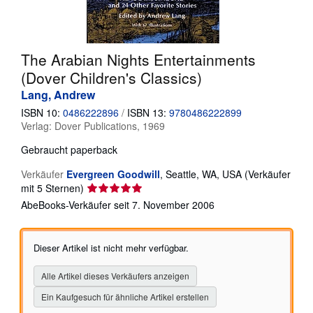
SCHLIESSEN
The Arabian Nights Entertainments
(Dover Children's Classics)
Lang, Andrew
ISBN 10:
0486222896
/
ISBN 13:
9780486222899
Verlag:
Dover Publications, 1969
Gebraucht
paperback
Verkäufer
Evergreen Goodwill
,
Seattle, WA, USA
(Verkäufer
Verkäuferbewertung
mit 5 Sternen)
5
AbeBooks-Verkäufer seit 7. November 2006
von
5
Sternen
Dieser Artikel ist nicht mehr verfügbar.
Alle Artikel dieses Verkäufers anzeigen
Ein Kaufgesuch für ähnliche Artikel erstellen