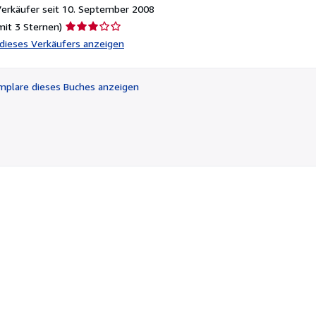
erkäufer seit 10. September 2008
Verkäuferbewertung
mit 3 Sternen)
3
l dieses Verkäufers anzeigen
von
5
Sternen
plare dieses Buches anzeigen