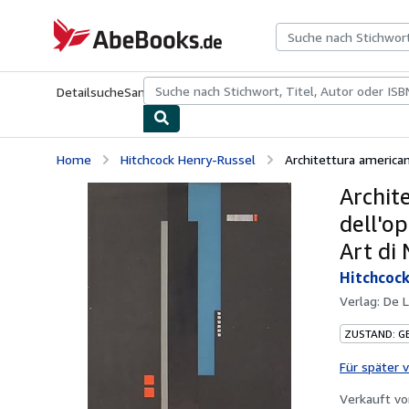
Zum Hauptinhalt
AbeBooks.de
Detailsuche
Sammlungen
Antiquarische Bücher
Kunst & Samm
Home
Hitchcock Henry-Russel
Architettura americana
Archit
dell'o
Art di
Hitchcock
Verlag:
De L
ZUSTAND: G
Für später 
Verkauft v