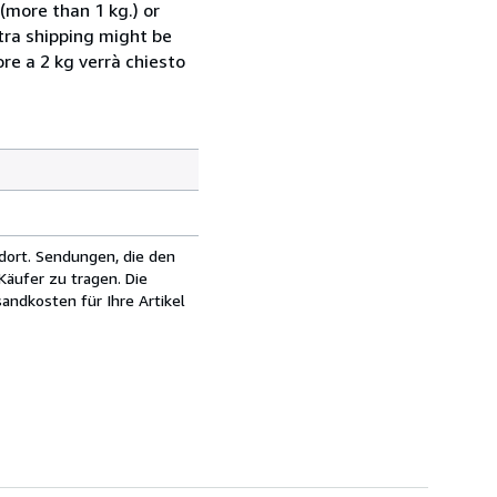
(more than 1 kg.) or
xtra shipping might be
ore a 2 kg verrà chiesto
dort. Sendungen, die den
äufer zu tragen. Die
andkosten für Ihre Artikel