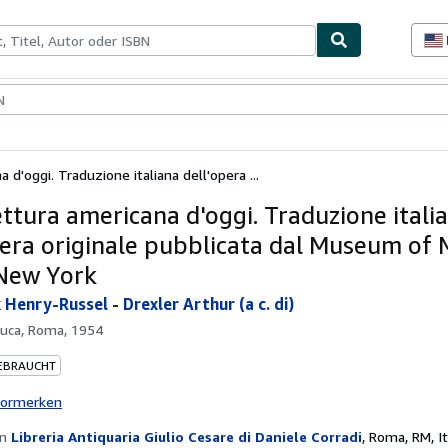
lerstücke
Verkäufer
Verkäufer werden
 d'oggi. Traduzione italiana dell'opera ...
ettura americana d'oggi. Traduzione itali
pera originale pubblicata dal Museum of
 New York
 Henry-Russel
-
Drexler Arthur (a c. di)
uca, Roma, 1954
EBRAUCHT
vormerken
on
Libreria Antiquaria Giulio Cesare di Daniele Corradi
,
Roma, RM, It