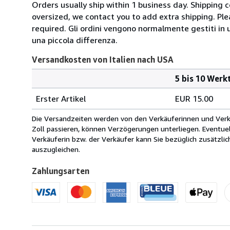
Orders usually ship within 1 business day. Shipping 
oversized, we contact you to add extra shipping. Ple
required. Gli ordini vengono normalmente gestiti in un 
una piccola differenza.
Versandkosten von Italien nach USA
5 bis 10 Werk
Bestellmenge
Versandkosten
Erster Artikel
EUR 15.00
von
Italien
Die Versandzeiten werden von den Verkäuferinnen und Verkäu
nach
Zoll passieren, können Verzögerungen unterliegen. Eventue
USA
Verkäuferin bzw. der Verkäufer kann Sie bezüglich zusätzli
auszugleichen.
Zahlungsarten