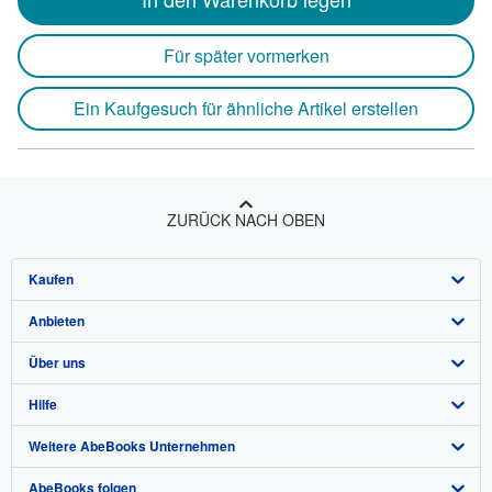
Für später vormerken
Ein Kaufgesuch für ähnliche Artikel erstellen
ZURÜCK NACH OBEN
Kaufen
Anbieten
Detailsuche
Über uns
Sammlungen
Verkäufer werden
Hilfe
Nutzerkonto
Partnerprogramm
Über uns / Impressum
Weitere AbeBooks Unternehmen
Meine Bestellungen
Empfehlen Sie einen Verkäufer
Presse
Hilfebereich
AbeBooks folgen
Warenkorb
Karriere
Kundenservice
AbeBooks.com