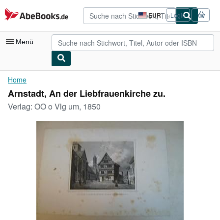
Zum Hauptinhalt
AbeBooks.de
EUR
Login
Seite
der
Einkaufseinstellungen.
Menü
Nutzerkonto
Home
Arnstadt, An der Liebfrauenkirche zu.
Meine Bestellungen
Verlag:
OO o Vlg um, 1850
Logout
Detailsuche
Sammlungen
Antiquarische Bücher
Kunst & Sammlerstücke
Verkäufer
Verkäufer werden