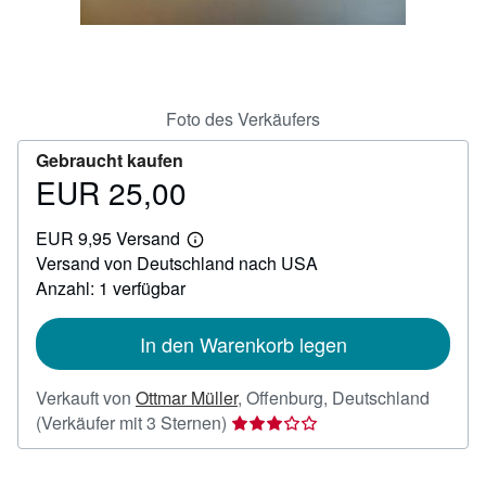
Hilfe
SCHLIESSEN
Foto des Verkäufers
Gebraucht kaufen
EUR 25,00
Preis
EUR
EUR 9,95 Versand
25,00
Weitere
Versand von Deutschland nach USA
Informationen
zu
Anzahl: 1 verfügbar
Versandkosten
In den Warenkorb legen
Verkauft von
Ottmar Müller
,
Offenburg, Deutschland
Verkäuferbewertung
(Verkäufer mit 3 Sternen)
3
von