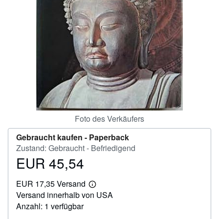
SCHLIESSEN
Foto des Verkäufers
Gebraucht kaufen -
Paperback
Zustand: Gebraucht - Befriedigend
EUR 45,54
Preis
EUR
EUR 17,35 Versand
45,54
Weitere
Versand innerhalb von USA
Informationen
zu
Anzahl: 1 verfügbar
Versandkosten