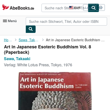
Zum Hauptinhalt
AbeBooks.de
EUR
Login
Seite
der
Einkaufseinstellungen.
Menü
Nutzerkonto
Home
Sawa, Takaaki
Art in Japanese Esoteric Buddhism Vol. 8
Art in Japanese Esoteric Buddhism Vol. 8
Meine Bestellungen
(Paperback)
Detailsuche
Sawa, Takaaki
Verlag:
White Lotus Press, Tokyo, 1976
Sammlungen
Antiquarische Bücher
Kunst & Sammlerstücke
Verkäufer
Verkäufer werden
Hilfe