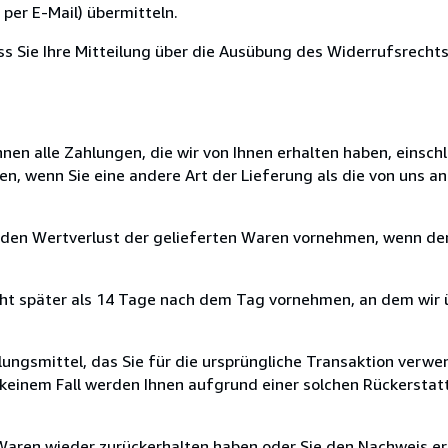
per E-Mail) übermitteln.
ass Sie Ihre Mitteilung über die Ausübung des Widerrufsrechts
nen alle Zahlungen, die wir von Ihnen erhalten haben, einschl
en, wenn Sie eine andere Art der Lieferung als die von uns 
 den Wertverlust der gelieferten Waren vornehmen, wenn der
cht später als 14 Tage nach dem Tag vornehmen, an dem wir 
ungsmittel, das Sie für die ursprüngliche Transaktion verwen
n keinem Fall werden Ihnen aufgrund einer solchen Rückersta
 Waren wieder zurückerhalten haben oder Sie den Nachweis er