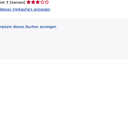
Verkäuferbewertung
mit 3 Sternen)
3
l dieses Verkäufers anzeigen
von
5
Sternen
plare dieses Buches anzeigen