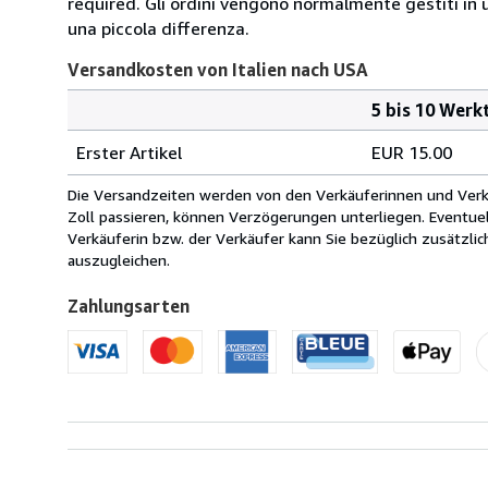
required. Gli ordini vengono normalmente gestiti in un 
una piccola differenza.
Versandkosten von Italien nach USA
5 bis 10 Werk
Bestellmenge
Versandkosten
Erster Artikel
EUR 15.00
von
Italien
Die Versandzeiten werden von den Verkäuferinnen und Verkäu
nach
Zoll passieren, können Verzögerungen unterliegen. Eventue
USA
Verkäuferin bzw. der Verkäufer kann Sie bezüglich zusätzli
auszugleichen.
Zahlungsarten