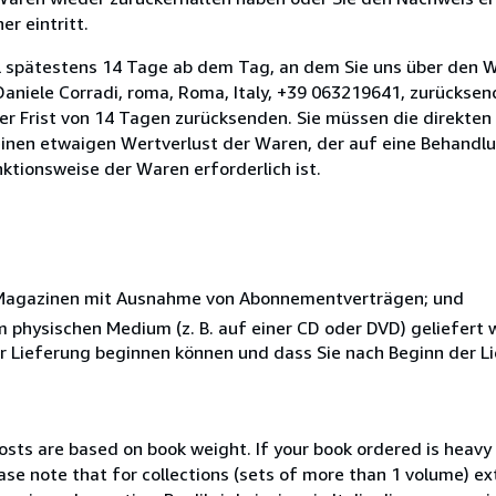
r eintritt.
l spätestens 14 Tage ab dem Tag, an dem Sie uns über den W
i Daniele Corradi, roma, Roma, Italy, +39 063219641, zurückse
 der Frist von 14 Tagen zurücksenden. Sie müssen die direkten
inen etwaigen Wertverlust der Waren, der auf eine Behandlu
nktionsweise der Waren erforderlich ist.
r Magazinen mit Ausnahme von Abonnementverträgen; und
nem physischen Medium (z. B. auf einer CD oder DVD) geliefert
der Lieferung beginnen können und dass Sie nach Beginn der L
costs are based on book weight. If your book ordered is heavy 
ase note that for collections (sets of more than 1 volume) e