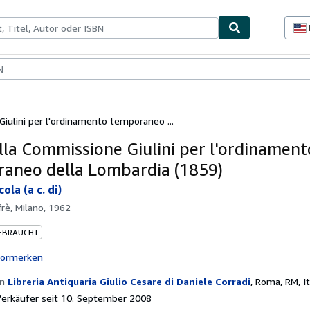
lerstücke
Verkäufer
Verkäufer werden
Giulini per l'ordinamento temporaneo ...
ella Commissione Giulini per l'ordinament
aneo della Lombardia (1859)
ola (a c. di)
frè, Milano, 1962
EBRAUCHT
vormerken
on
Libreria Antiquaria Giulio Cesare di Daniele Corradi
,
Roma, RM, It
erkäufer seit 10. September 2008