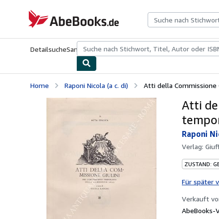
Zum Hauptinhalt
AbeBooks.de
Detailsuche
Sammlungen
Antiquarische Bücher
Kunst & Samm
Home
Raponi Nicola (a c. di)
Atti della Commissione 
Atti d
tempor
Raponi Nic
Verlag:
Giuf
ZUSTAND: G
Für später 
Verkauft v
AbeBooks-V