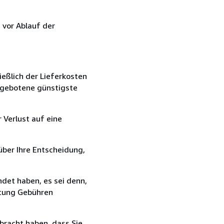
 vor Ablauf der
ießlich der Lieferkosten
angebotene günstigste
 Verlust auf eine
über Ihre Entscheidung,
det haben, es sei denn,
ttung Gebühren
bracht haben, dass Sie