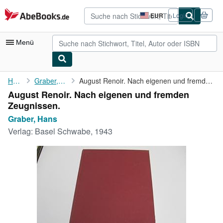
Zum Hauptinhalt
AbeBooks.de
EUR
Login
Seite
der
Einkaufseinstellungen.
Menü
Nutzerkonto
Home
Graber, Hans
August Renoir. Nach eigenen und fremden Zeugnissen.
August Renoir. Nach eigenen und fremden
Meine Bestellungen
Zeugnissen.
Detailsuche
Graber, Hans
Verlag:
Basel Schwabe, 1943
Sammlungen
Antiquarische Bücher
Kunst & Sammlerstücke
Verkäufer
Verkäufer werden
Hilfe