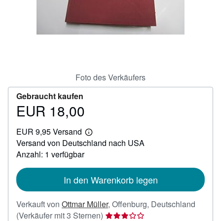
SCHLIESSEN
Foto des Verkäufers
Gebraucht kaufen
EUR 18,00
Preis
EUR
EUR 9,95 Versand
18,00
Weitere
Versand von Deutschland nach USA
Informationen
zu
Anzahl: 1 verfügbar
Versandkosten
In den Warenkorb legen
Verkauft von
Ottmar Müller
,
Offenburg, Deutschland
Verkäuferbewertung
(Verkäufer mit 3 Sternen)