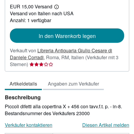
EUR
EUR 15,00 Versand
28,00
Weitere
Versand von Italien nach USA
Informationen
zu
Anzahl: 1 verfügbar
Versandkosten
In den Warenkorb legen
Verkauft von
Libreria Antiquaria Giulio Cesare di
Daniele Corradi
,
Roma, RM, Italien
(Verkäufer mit 3
Verkäuferbewertung
Sternen)
3
von
Artikeldetails
Angaben zum Verkäufer
5
Sternen
Beschreibung
Piccoli difetti alla copertina X + 456 con tavv.f.t. p. - in-8.
Bestandsnummer des Verkäufers 23000
Verkäufer kontaktieren
Diesen Artikel melden