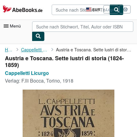
Zum Hauptinhalt
AbeBooks.de
EUR
Login
Seite
der
Einkaufseinstellungen.
Menü
Nutzerkonto
Home
Cappelletti Licurgo
Austria e Toscana. Sette lustri di storia (1824-1859)
Austria e Toscana. Sette lustri di storia (1824-
Meine Bestellungen
1859)
Detailsuche
Cappelletti Licurgo
Verlag:
F.lli Bocca, Torino, 1918
Sammlungen
Antiquarische Bücher
Kunst & Sammlerstücke
Verkäufer
Verkäufer werden
Hilfe