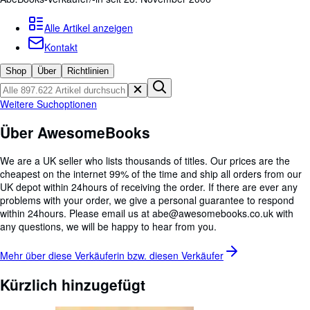
Sammlungen
Antiquarische Bücher
Alle Artikel anzeigen
Kontakt
Kunst & Sammlerstücke
Shop
Über
Richtlinien
Verkäufer
Verkäufer werden
Weitere Suchoptionen
Hilfe
Über AwesomeBooks
SCHLIESSEN
We are a UK seller who lists thousands of titles. Our prices are the
cheapest on the internet 99% of the time and ship all orders from our
UK depot within 24hours of receiving the order. If there are ever any
problems with your order, we give a personal guarantee to respond
within 24hours. Please email us at abe@awesomebooks.co.uk with
any questions, we will be happy to hear from you.
Mehr über diese Verkäuferin bzw. diesen
Verkäufer
Kürzlich hinzugefügt