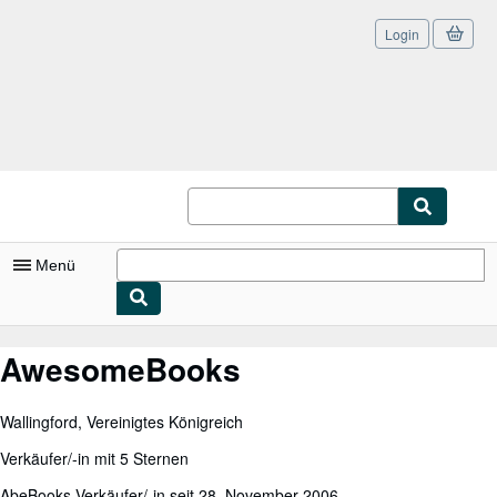
Login
Zum Hauptinhalt
AbeBooks.de
Menü
Nutzerkonto
AwesomeBooks
Meine Bestellungen
Wallingford, Vereinigtes Königreich
Logout
Verkäufer/-in mit 5 Sternen
Detailsuche
AbeBooks-Verkäufer/-in seit 28. November 2006