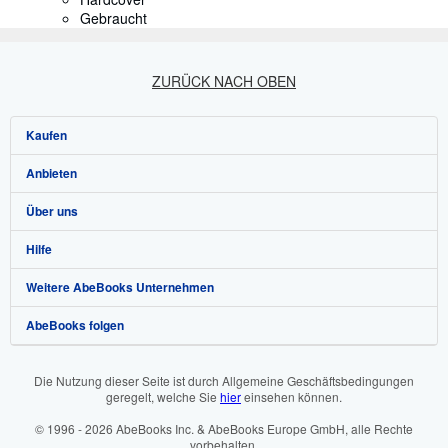
Gebraucht
ZURÜCK NACH OBEN
Kaufen
Anbieten
Detailsuche
Über uns
Sammlungen
Verkäufer werden
Hilfe
Nutzerkonto
Partnerprogramm
Über uns / Impressum
Weitere AbeBooks Unternehmen
Meine Bestellungen
Empfehlen Sie einen Verkäufer
Presse
Hilfebereich
AbeBooks folgen
Warenkorb
Karriere
Kundenservice
AbeBooks.com
Datenschutzerklärung
AbeBooks.co.uk
Die Nutzung dieser Seite ist durch Allgemeine Geschäftsbedingungen
geregelt, welche Sie
hier
einsehen können.
Cookie-Einstellungen
AbeBooks.fr
© 1996 - 2026 AbeBooks Inc. & AbeBooks Europe GmbH, alle Rechte
Cookie-Hinweis
AbeBooks.it
vorbehalten.