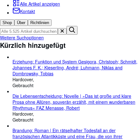
Sammlungen
Alle Artikel anzeigen
Kontakt
Antiquarische Bücher
Kunst & Sammlerstücke
Shop
Über
Richtlinien
Verkäufer
Weitere Suchoptionen
Kürzlich hinzugefügt
Verkäufer werden
Hilfe
Erziehung: Funktion und System Gesigora, Christoph; Schmidt,
SCHLIESSEN
Johannes F. K.; Kieserling, André; Luhmann, Niklas and
Dombrowsky, Tobias
Hardcover
Gebraucht
Die Lebensentscheidung: Novelle | »Das ist große und klare
Prosa ohne Allüren, souverän erzählt, mit einem wunderbaren
Rhythmus« FAZ Menasse, Robert
Hardcover
Gebraucht
Brandung: Roman | Ein rätselhafter Todesfall an der
französischen Atlantikküste und eine Frau, die von ihrer