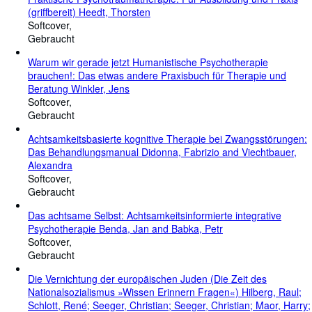
(griffbereit) Heedt, Thorsten
Softcover
Gebraucht
Warum wir gerade jetzt Humanistische Psychotherapie
brauchen!: Das etwas andere Praxisbuch für Therapie und
Beratung Winkler, Jens
Softcover
Gebraucht
Achtsamkeitsbasierte kognitive Therapie bei Zwangsstörungen:
Das Behandlungsmanual Didonna, Fabrizio and Viechtbauer,
Alexandra
Softcover
Gebraucht
Das achtsame Selbst: Achtsamkeitsinformierte integrative
Psychotherapie Benda, Jan and Babka, Petr
Softcover
Gebraucht
Die Vernichtung der europäischen Juden (Die Zeit des
Nationalsozialismus »Wissen Erinnern Fragen«) Hilberg, Raul;
Schlott, René; Seeger, Christian; Seeger, Christian; Maor, Harry;