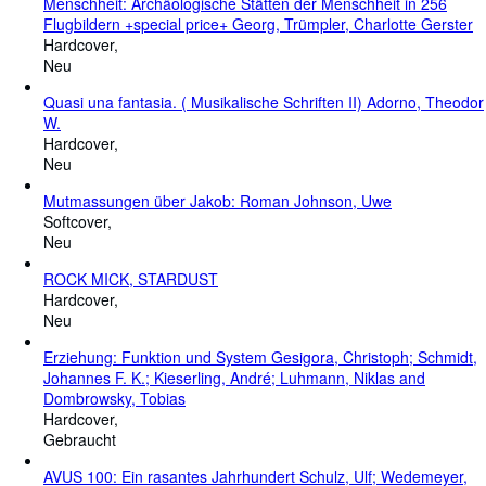
Menschheit: Archäologische Stätten der Menschheit in 256
Flugbildern +special price+ Georg, Trümpler, Charlotte Gerster
Hardcover
Neu
Quasi una fantasia. ( Musikalische Schriften II) Adorno, Theodor
W.
Hardcover
Neu
Mutmassungen über Jakob: Roman Johnson, Uwe
Softcover
Neu
ROCK MICK, STARDUST
Hardcover
Neu
Erziehung: Funktion und System Gesigora, Christoph; Schmidt,
Johannes F. K.; Kieserling, André; Luhmann, Niklas and
Dombrowsky, Tobias
Hardcover
Gebraucht
AVUS 100: Ein rasantes Jahrhundert Schulz, Ulf; Wedemeyer,