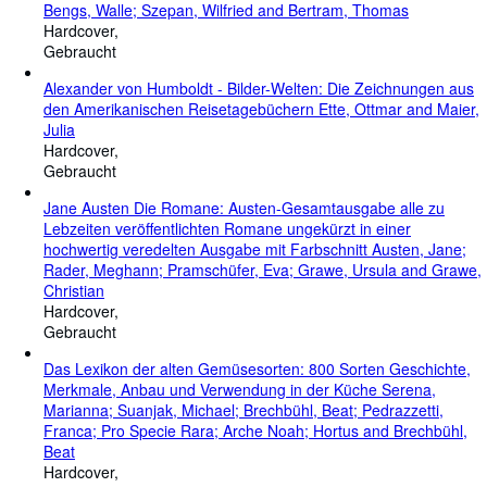
Bengs, Walle; Szepan, Wilfried and Bertram, Thomas
Hardcover
Gebraucht
Alexander von Humboldt - Bilder-Welten: Die Zeichnungen aus
den Amerikanischen Reisetagebüchern Ette, Ottmar and Maier,
Julia
Hardcover
Gebraucht
Jane Austen Die Romane: Austen-Gesamtausgabe alle zu
Lebzeiten veröffentlichten Romane ungekürzt in einer
hochwertig veredelten Ausgabe mit Farbschnitt Austen, Jane;
Rader, Meghann; Pramschüfer, Eva; Grawe, Ursula and Grawe,
Christian
Hardcover
Gebraucht
Das Lexikon der alten Gemüsesorten: 800 Sorten Geschichte,
Merkmale, Anbau und Verwendung in der Küche Serena,
Marianna; Suanjak, Michael; Brechbühl, Beat; Pedrazzetti,
Franca; Pro Specie Rara; Arche Noah; Hortus and Brechbühl,
Beat
Hardcover