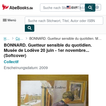
Zum Hauptinhalt
AbeBooks.de
EUR
Login
Seite
der
Einkaufseinstellungen.
Menü
Nutzerkonto
Home
Collectif
BONNARD. Guetteur sensible du quotidien. Musée de Lodève 20 juin...
BONNARD. Guetteur sensible du quotidien.
Meine Bestellungen
Musée de Lodève 20 juin - 1er novembre...
Detailsuche
(Softcover)
Collectif
Sammlungen
Erscheinungsdatum:
2009
Antiquarische Bücher
Kunst & Sammlerstücke
Verkäufer
Verkäufer werden
Hilfe