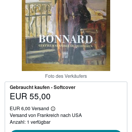
SCHLIESSEN
Foto des Verkäufers
Gebraucht kaufen -
Softcover
EUR 55,00
Preis
EUR
EUR 6,00 Versand
55,00
Weitere
Versand von Frankreich nach USA
Informationen
zu
Anzahl: 1 verfügbar
Versandkosten