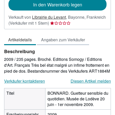
In den Warenkorb legen
Verkauft von
Librairie du Levant
,
Bayonne, Frankreich
Verkäuferbewertung
(Verkäufer mit 1 Stern)
1
von
Artikeldetails
Angaben zum Verkäufer
5
Sternen
Beschreibung
2009 / 235 pages. Broché. Editions Somogy / Editions
d'Art. Français Très bel état malgré un infime frottement en
pied de dos.
Bestandsnummer des Verkäufers ART1884M
Verkäufer kontaktieren
Diesen Artikel melden
Titel
BONNARD. Guetteur sensible du
quotidien. Musée de Lodève 20
juin - 1er novembre 2009.
Erscheinungsjahr
2009