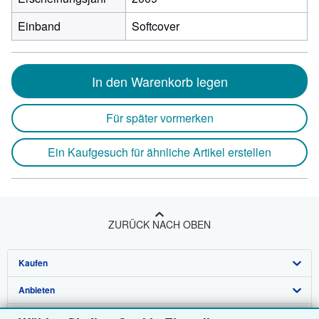
Einband
Softcover
In den Warenkorb legen
Für später vormerken
Ein Kaufgesuch für ähnliche Artikel erstellen
ZURÜCK NACH OBEN
Kaufen
Anbieten
Detailsuche
Über uns
Sammlungen
Verkäufer werden