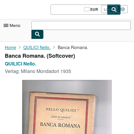
Zum Hauptinhalt
AbeBooks.de
EUR
Login
Seite
der
Einkaufseinstellungen.
Menü
Nutzerkonto
Home
QUILICI Nello.
Banca Romana.
Banca Romana. (Softcover)
Meine Bestellungen
QUILICI Nello.
Logout
Verlag:
Milano Mondadori 1935
Detailsuche
Sammlungen
Antiquarische Bücher
Kunst & Sammlerstücke
Verkäufer
Verkäufer werden