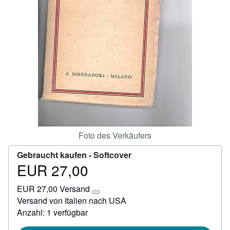
Hilfe
SCHLIESSEN
Foto des Verkäufers
Gebraucht kaufen -
Softcover
EUR 27,00
Preis
EUR
EUR 27,00 Versand
27,00
Weitere
Versand von Italien nach USA
Informationen
Anzahl: 1 verfügbar
zu
Versandkosten