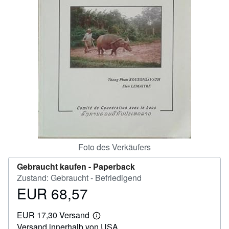
SCHLIESSEN
Foto des Verkäufers
Gebraucht kaufen -
Paperback
Zustand: Gebraucht - Befriedigend
EUR 68,57
Preis
EUR
EUR 17,30 Versand
68,57
Weitere
Versand innerhalb von USA
Informationen