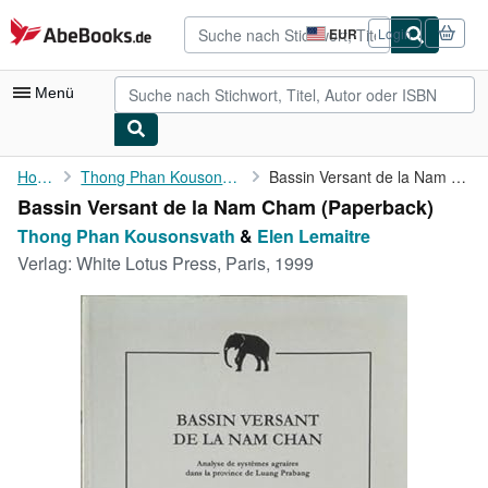
Zum Hauptinhalt
AbeBooks.de
EUR
Login
Seite
der
Einkaufseinstellungen.
Menü
Nutzerkonto
Home
Thong Phan Kousonsvath
Bassin Versant de la Nam Cham
Bassin Versant de la Nam Cham (Paperback)
Meine Bestellungen
Thong Phan Kousonsvath
&
Elen Lemaitre
Detailsuche
Verlag:
White Lotus Press, Paris, 1999
Sammlungen
Antiquarische Bücher
Kunst & Sammlerstücke
Verkäufer
Verkäufer werden
Hilfe