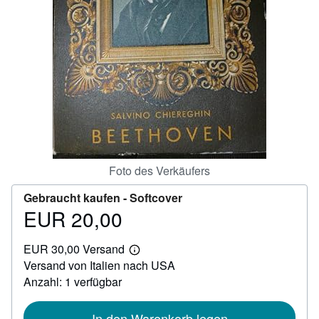
SCHLIESSEN
Foto des Verkäufers
Gebraucht kaufen -
Softcover
EUR 20,00
Preis
EUR
EUR 30,00 Versand
20,00
Weitere
Versand von Italien nach USA
Informationen
zu
Anzahl: 1 verfügbar
Versandkosten
In den Warenkorb legen