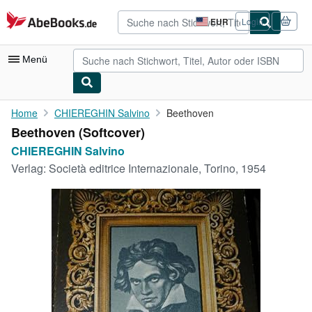
Zum Hauptinhalt
AbeBooks.de
EUR
Login
Seite
der
Einkaufseinstellungen.
Menü
Nutzerkonto
Home
CHIEREGHIN Salvino
Beethoven
Beethoven (Softcover)
Meine Bestellungen
CHIEREGHIN Salvino
Detailsuche
Verlag:
Società editrice Internazionale, Torino, 1954
Sammlungen
Antiquarische Bücher
Kunst & Sammlerstücke
Verkäufer
Verkäufer werden
Hilfe