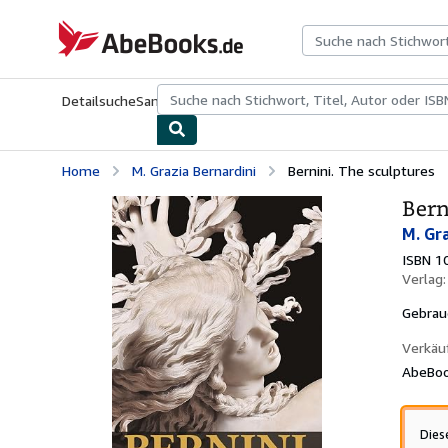
Zum Hauptinhalt
AbeBooks.de
Detailsuche
Sammlungen
Antiquarische Bücher
Kunst & Samm
Home
M. Grazia Bernardini
Bernini. The sculptures
Bern
M. Gr
ISBN 1
Verlag
Gebrau
Verkäu
AbeBoo
Dies