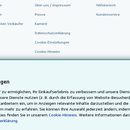
n
Über uns / Impressum
Hilfebereich
m
Presse
Kundenservice
inen Verkäufer
Karriere
Datenschutzerklärung
Cookie-Einstellungen
Cookie-Hinweis
Barrierefreiheit
ngen
 zu ermöglichen, Ihr Einkaufserlebnis zu verbessern und unsere Diens
sere Dienste nutzen (z. B. durch die Erfassung von Website-Besuche
anbietern ein, um in Anzeigen relevante Inhalte darzustellen und die
um mehr zu erfahren. Sie können Ihre Auswahl jederzeit ändern, indem
AbeBooks.fr
AbeBooks.it
AbeBooks Aus/NZ
AbeBooks.
ies finden Sie in unserem
Cookie-Hinweis.
Weitere Informationen dar
erklärung.
Justbooks.de
Finde jedes Buch zum besten Preis