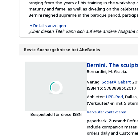
ranging from the years of his training in the workshop o
maturity and fame, as well as dwelling on the celebrat
Bernini reigned supreme in the baroque period, participat
Details anzeigen
„Über diesen Titel“ kann sich auf eine andere Ausgabe d
Beste Suchergebnisse bei AbeBooks
Bernini. The sculp
Bernardini, M. Grazia.
Verlag:
SocietÃ Gebart
20
ISBN 13: 9788898302017 
Anbieter:
HPB-Red
,
Dallas
(
Verkäufer/-in mit 5 Ster
Verkäufer kontaktieren
Beispielbild für diese ISBN
paperback.
Zustand: Befri
include companion materia
orders daily and Customer 