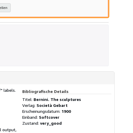
ellen
" labels.
Bibliografische Details
Titel:
Bernini. The sculptures
Verlag:
Società Gebart
Erscheinungsdatum:
1900
Einband:
Softcover
Zustand:
very_good
l output,