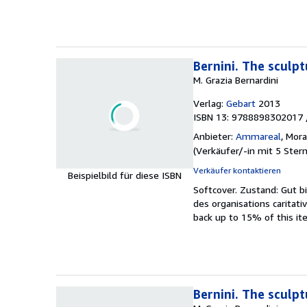
Bernini. The sculp
M. Grazia Bernardini
Verlag:
Gebart
2013
ISBN 13: 9788898302017 
Anbieter:
Ammareal
,
Mora
(
Verkäufer/-in mit 5 Ster
Verkäufer kontaktieren
Beispielbild für diese ISBN
Softcover.
Zustand: Gut b
des organisations caritat
back up to 15% of this ite
Bernini. The sculp