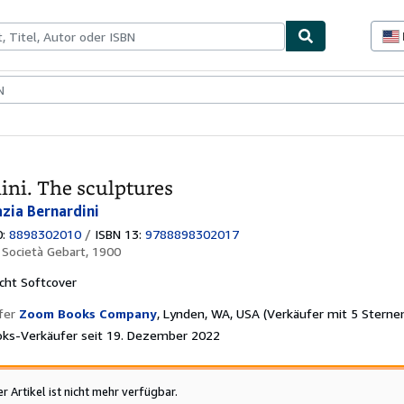
lerstücke
Verkäufer
Verkäufer werden
ini. The sculptures
azia Bernardini
0:
8898302010
/
ISBN 13:
9788898302017
:
Società Gebart, 1900
cht
Softcover
fer
Zoom Books Company
,
Lynden, WA, USA
(Verkäufer mit 5 Sterne
ks-Verkäufer seit 19. Dezember 2022
er Artikel ist nicht mehr verfügbar.