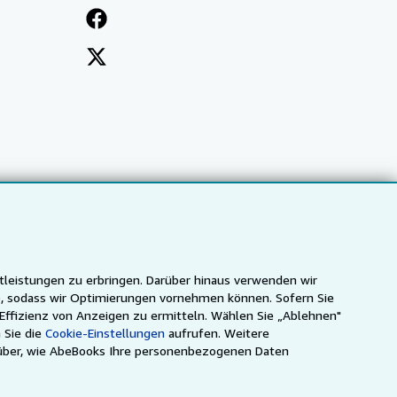
tleistungen zu erbringen. Darüber hinaus verwenden wir
n), sodass wir Optimierungen vornehmen können. Sofern Sie
 Effizienz von Anzeigen zu ermitteln. Wählen Sie „Ablehnen"
 Sie die
Cookie-Einstellungen
aufrufen. Weitere
ca
IberLibro.com
ZVAB.com
über, wie AbeBooks Ihre personenbezogenen Daten