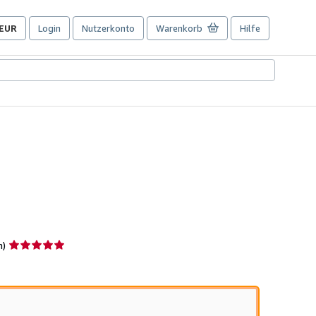
EUR
Login
Nutzerkonto
Warenkorb
Hilfe
Seite
der
Einkaufseinstellungen.
Verkäuferbewertung
n)
5
von
5
Sternen