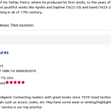
f his father, Pietro, where he produced his first works, to the years of
ed youthful works like Apollo and Daphne (1622-25) and David (1623-2
ing in all of 17th-century...
ieses Titels beziehen.
tures
13
/ ISBN 10: 8898302010
, TX, USA
Verkäuferbewertung
nen
)
5
von
edigend.
Connecting readers with great books since 1972! Used textb
5
ls such as access codes, etc. May have some wear or writing/highlight
Sternen
Service is our top priority!