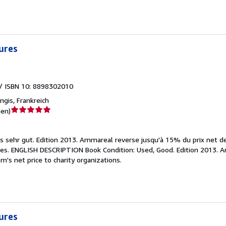
tures
/ ISBN 10: 8898302010
ngis, Frankreich
Verkäuferbewertung
nen
)
5
von
is sehr gut.
Edition 2013. Ammareal reverse jusqu'à 15% du prix net de 
5
ives. ENGLISH DESCRIPTION Book Condition: Used, Good. Edition 2013. 
Sternen
m's net price to charity organizations.
tures