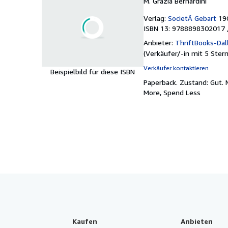
M. Grazia Bernardini
Verlag:
SocietÃ Gebart
19
ISBN 13: 9788898302017 
Anbieter:
ThriftBooks-Dal
(
Verkäufer/-in mit 5 Ster
Verkäufer kontaktieren
Beispielbild für diese ISBN
Paperback.
Zustand: Gut.
More, Spend Less
Kaufen
Anbieten