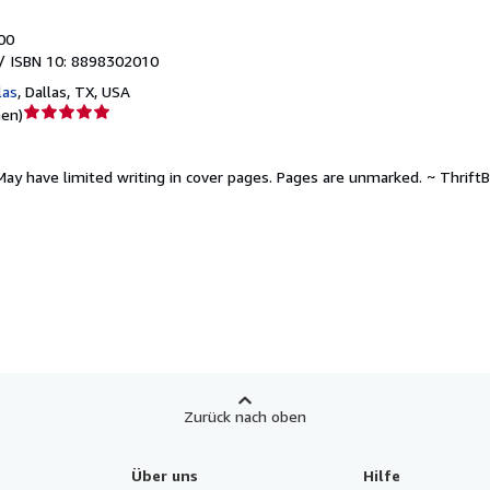
00
/ ISBN 10: 8898302010
las
,
Dallas, TX, USA
Verkäuferbewertung
nen
)
5
von
May have limited writing in cover pages. Pages are unmarked. ~ Thrift
5
Sternen
Zurück nach oben
Über uns
Hilfe