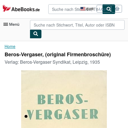
Zum Hauptinhalt
AbeBooks.de
EUR
Login
Seite
der
Einkaufseinstellungen.
Menü
Nutzerkonto
Home
Beros-Vergaser, (original Firmenbroschüre)
Meine Bestellungen
Verlag:
Beros-Vergaser Syndikat, Leipzig, 1935
Detailsuche
Sammlungen
Antiquarische Bücher
Kunst & Sammlerstücke
Verkäufer
Verkäufer werden
Hilfe