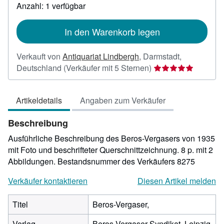
zu
Anzahl: 1 verfügbar
Versandkosten
In den Warenkorb legen
Verkauft von
Antiquariat Lindbergh
,
Darmstadt,
Verkäuferbewertun
Deutschland
(Verkäufer mit 5 Sternen)
5
von
Artikeldetails
Angaben zum Verkäufer
5
Sternen
Beschreibung
Ausführliche Beschreibung des Beros-Vergasers von 1935
mit Foto und beschrifteter Querschnittzeichnung. 8 p. mit 2
Abbildungen.
Bestandsnummer des Verkäufers 8275
Verkäufer kontaktieren
Diesen Artikel melden
Titel
Beros-Vergaser,
Verlag
Beros-Vergaser Syndikat, Leipzig