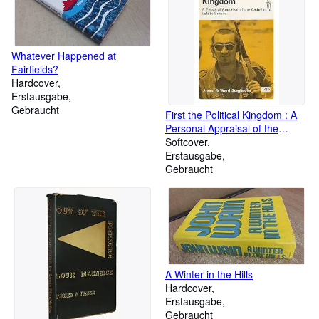
Whatever Happened at
Fairfields?
Hardcover
Erstausgabe
Gebraucht
First the Political Kingdom : A
Personal Appraisal of the
Catholic Left in Britain
Softcover
Erstausgabe
Gebraucht
A Winter in the Hills
Hardcover
Erstausgabe
Gebraucht