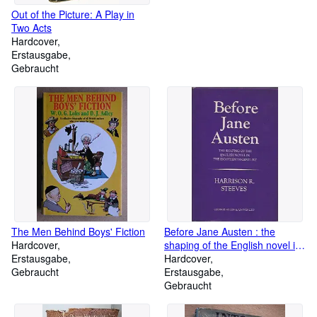
Out of the Picture: A Play in
Two Acts
Hardcover
Erstausgabe
Gebraucht
The Men Behind Boys' Fiction
Before Jane Austen : the
Hardcover
shaping of the English novel in
Erstausgabe
the eighteenth century
Hardcover
Gebraucht
Erstausgabe
Gebraucht