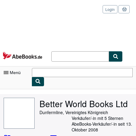
Login
Zum Hauptinhalt
AbeBooks.de
Menü
Nutzerkonto
Better World Books Ltd
Meine Bestellungen
Dunfermline, Vereinigtes Königreich
Logout
Verkäufer/-in mit 5 Sternen
AbeBooks-Verkäufer/-in seit 13.
Detailsuche
Oktober 2008