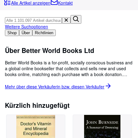
Sammlungen
Alle Artikel anzeigen
Kontakt
Antiquarische Bücher
Kunst & Sammlerstücke
Weitere Suchoptionen
Verkäufer
Shop
Über
Richtlinien
Verkäufer werden
Über Better World Books Ltd
Hilfe
Better World Books is a for-profit, socially conscious business and
SCHLIESSEN
a global online bookseller that collects and sells new and used
books online, matching each purchase with a book donation.
Each sale generates funds for literacy and education initiatives in
the U.S., the U.K., and around the world. Since its launch in 2003,
Mehr über diese Verkäuferin bzw. diesen
Verkäufer
Better World Books has raised over $35 million for libraries and
literacy, donated over 38 million books, and reused or recycled
more than 475 million books.
Kürzlich hinzugefügt