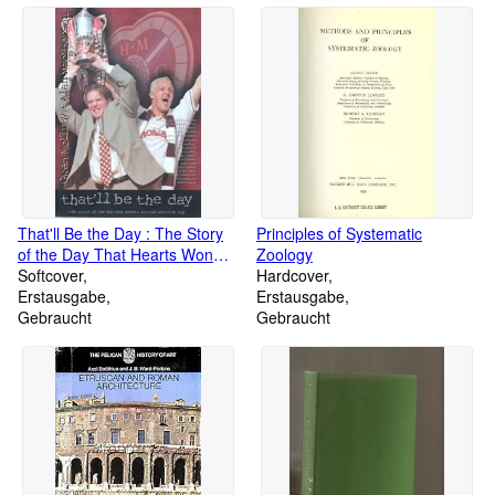
That'll Be the Day : The Story
Principles of Systematic
of the Day That Hearts Won
Zoology
the Scottish Cup
Softcover
Hardcover
Erstausgabe
Erstausgabe
Gebraucht
Gebraucht