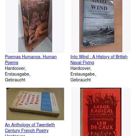
Poemas Humanos. Human
Into Wind : A History of British
Poems
Naval Flying
Hardcover
Hardcover
Erstausgabe
Erstausgabe
Gebraucht
Gebraucht
An Anthology of Twentieth
Century French Poetry