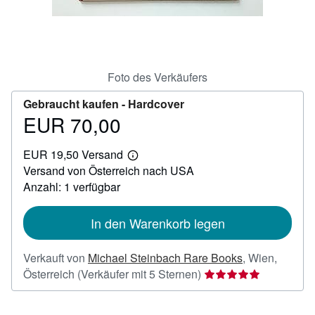
SCHLIESSEN
Foto des Verkäufers
Gebraucht kaufen -
Hardcover
EUR 70,00
Preis
EUR
EUR 19,50 Versand
70,00
Weitere
Versand von Österreich nach USA
Informationen
zu
Anzahl: 1 verfügbar
Versandkosten
In den Warenkorb legen
Verkauft von
Michael Steinbach Rare Books
,
Wien,
Verkäuferbewertung
Österreich
(Verkäufer mit 5 Sternen)
5
von