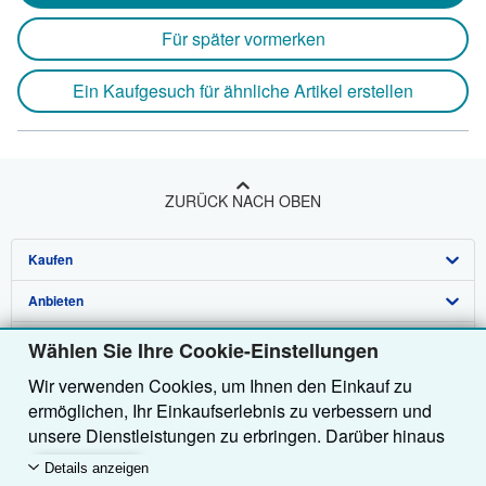
Für später vormerken
Ein Kaufgesuch für ähnliche Artikel erstellen
ZURÜCK NACH OBEN
Kaufen
Anbieten
Detailsuche
Über uns
Sammlungen
Verkäufer werden
Wählen Sie Ihre Cookie-Einstellungen
Wir verwenden Cookies, um Ihnen den Einkauf zu
Hilfe
Nutzerkonto
Partnerprogramm
Über uns / Impressum
ermöglichen, Ihr Einkaufserlebnis zu verbessern und
Weitere AbeBooks Unternehmen
Meine Bestellungen
Empfehlen Sie einen Verkäufer
Presse
Hilfebereich
unsere Dienstleistungen zu erbringen. Darüber hinaus
verwenden wir Cookies, um nachzuvollziehen, wie
AbeBooks folgen
Warenkorb
Karriere
Kundenservice
AbeBooks.com
Details anzeigen
Kunden unsere Dienste nutzen (z. B. durch die