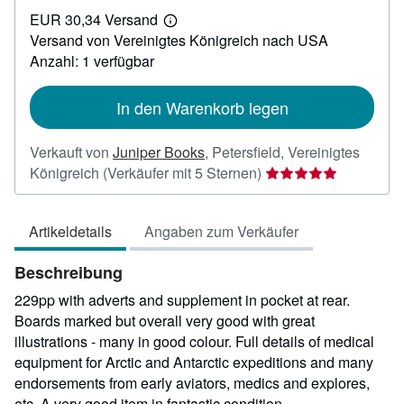
EUR
EUR 30,34 Versand
450,95
Weitere
Versand von Vereinigtes Königreich nach USA
Informationen
zu
Anzahl: 1 verfügbar
Versandkosten
In den Warenkorb legen
Verkauft von
Juniper Books
,
Petersfield, Vereinigtes
Verkäuferbewertung
Königreich
(Verkäufer mit 5 Sternen)
5
von
Artikeldetails
Angaben zum Verkäufer
5
Sternen
Beschreibung
229pp with adverts and supplement in pocket at rear.
Boards marked but overall very good with great
illustrations - many in good colour. Full details of medical
equipment for Arctic and Antarctic expeditions and many
endorsements from early aviators, medics and explores,
etc. A very good item in fantastic condition.