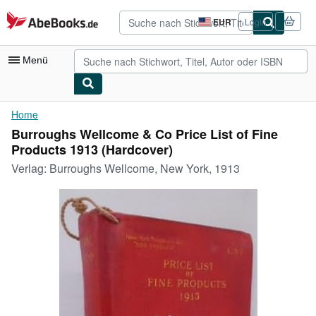
Zum Hauptinhalt
AbeBooks.de
EUR
Login
Seite
der
Einkaufseinstellungen.
Menü
Nutzerkonto
Home
Burroughs Wellcome & Co Price List of Fine
Meine Bestellungen
Products 1913 (Hardcover)
Detailsuche
Verlag:
Burroughs Wellcome, New York, 1913
Sammlungen
Antiquarische Bücher
Kunst & Sammlerstücke
Verkäufer
Verkäufer werden
Hilfe