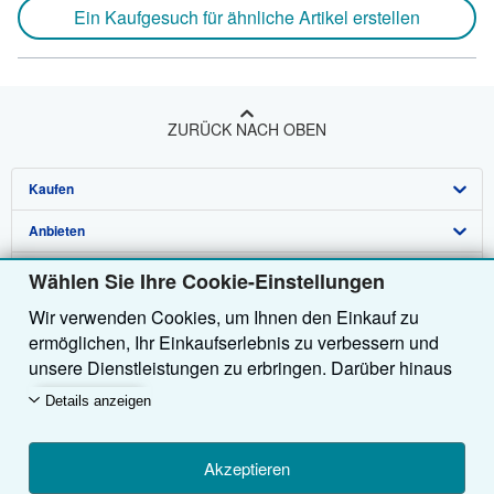
Ein Kaufgesuch für ähnliche Artikel erstellen
ZURÜCK NACH OBEN
Kaufen
Anbieten
Detailsuche
Über uns
Sammlungen
Verkäufer werden
Wählen Sie Ihre Cookie-Einstellungen
Wir verwenden Cookies, um Ihnen den Einkauf zu
Hilfe
Nutzerkonto
Partnerprogramm
Über uns / Impressum
ermöglichen, Ihr Einkaufserlebnis zu verbessern und
Weitere AbeBooks Unternehmen
Meine Bestellungen
Empfehlen Sie einen Verkäufer
Presse
Hilfebereich
unsere Dienstleistungen zu erbringen. Darüber hinaus
verwenden wir Cookies, um nachzuvollziehen, wie
AbeBooks folgen
Warenkorb
Karriere
Kundenservice
AbeBooks.com
Details anzeigen
Kunden unsere Dienste nutzen (z. B. durch die
Erfassung von Website-Besuchen), sodass wir
Datenschutzerklärung
AbeBooks.co.uk
Optimierungen vornehmen können. Sofern Sie
Akzeptieren
Cookie-Einstellungen
AbeBooks.fr