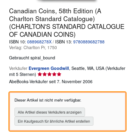
SCHLIESSEN
Canadian Coins, 58th Edition (A
Charlton Standard Catalogue)
(CHARLTON'S STANDARD CATALOGUE
OF CANADIAN COINS)
ISBN 10:
088968278X
/
ISBN 13:
9780889682788
Verlag:
Charlton Pr, 1750
Gebraucht
spiral_bound
Verkäufer
Evergreen Goodwill
,
Seattle, WA, USA
(Verkäufer
Verkäuferbewertung
mit 5 Sternen)
5
AbeBooks-Verkäufer seit 7. November 2006
von
5
Sternen
Dieser Artikel ist nicht mehr verfügbar.
Alle Artikel dieses Verkäufers anzeigen
Ein Kaufgesuch für ähnliche Artikel erstellen