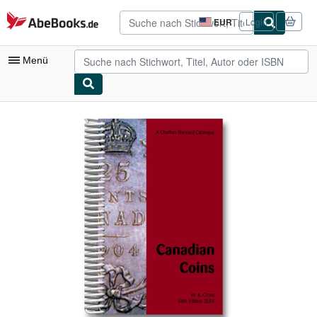
Zum Hauptinhalt
AbeBooks.de
EUR
Login
Seite
der
Einkaufseinstellungen.
Menü
Nutzerkonto
Meine Bestellungen
Detailsuche
Sammlungen
Antiquarische Bücher
Kunst & Sammlerstücke
Verkäufer
Verkäufer werden
Hilfe