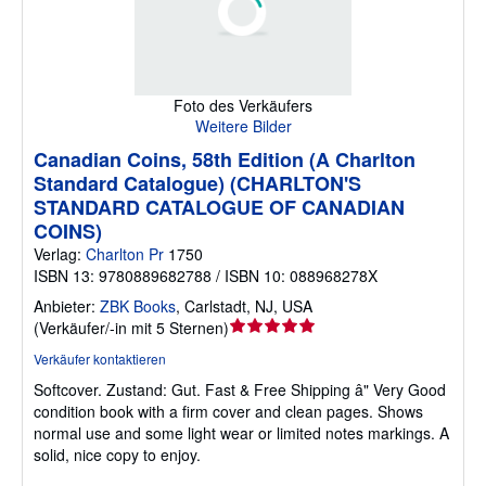
Foto des Verkäufers
Weitere Bilder
Canadian Coins, 58th Edition (A Charlton
Standard Catalogue) (CHARLTON'S
STANDARD CATALOGUE OF CANADIAN
COINS)
Verlag:
Charlton Pr
1750
ISBN 13: 9780889682788 / ISBN 10: 088968278X
Anbieter:
ZBK Books
,
Carlstadt, NJ, USA
Verkäuferbewertung
(
Verkäufer/-in mit 5 Sternen
)
5
Verkäufer kontaktieren
von
Softcover.
Zustand: Gut.
Fast & Free Shipping â" Very Good
5
condition book with a firm cover and clean pages. Shows
Sternen
normal use and some light wear or limited notes markings. A
solid, nice copy to enjoy.