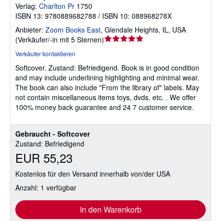
Verlag:
Charlton Pr
1750
ISBN 13: 9780889682788 / ISBN 10: 088968278X
Anbieter:
Zoom Books East
,
Glendale Heights, IL, USA
Verkäuferbewertung
(
Verkäufer/-in mit 5 Sternen
)
5
Verkäufer kontaktieren
von
Softcover.
Zustand: Befriedigend.
Book is in good condition
5
and may include underlining highlighting and minimal wear.
Sternen
The book can also include "From the library of" labels. May
not contain miscellaneous items toys, dvds, etc. . We offer
100% money back guarantee and 24 7 customer service.
Gebraucht - Softcover
Zustand: Befriedigend
EUR 55,23
Kostenlos für den Versand innerhalb von/der USA
Anzahl: 1 verfügbar
In den Warenkorb