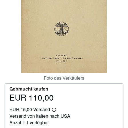
SCHLIESSEN
Foto des Verkäufers
Gebraucht kaufen
EUR 110,00
Preis
EUR
EUR 15,00 Versand
110,00
Weitere
Versand von Italien nach USA
Informationen
zu
Anzahl: 1 verfügbar
Versandkosten