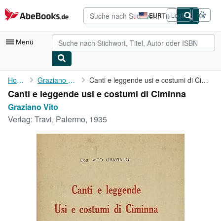
Zum Hauptinhalt
AbeBooks.de
EUR
Login
Seite
der
Einkaufseinstellungen.
Menü
Nutzerkonto
Home
Graziano Vito
Canti e leggende usi e costumi di Ciminna
Canti e leggende usi e costumi di Ciminna
Meine Bestellungen
Graziano Vito
Detailsuche
Verlag:
Travi, Palermo, 1935
Sammlungen
Antiquarische Bücher
Kunst & Sammlerstücke
Verkäufer
Verkäufer werden
Hilfe