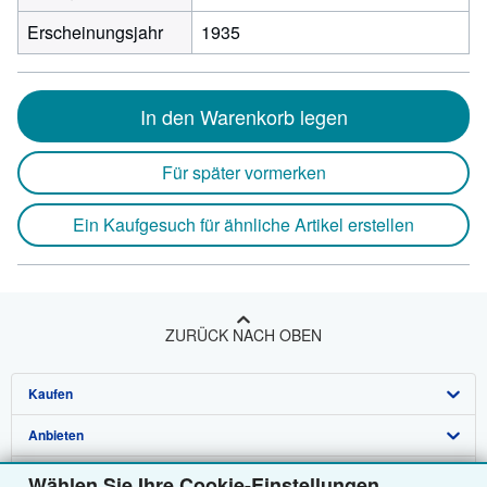
Erscheinungsjahr
1935
In den Warenkorb legen
Für später vormerken
Ein Kaufgesuch für ähnliche Artikel erstellen
ZURÜCK NACH OBEN
Kaufen
Anbieten
Detailsuche
Über uns
Sammlungen
Verkäufer werden
Wählen Sie Ihre Cookie-Einstellungen