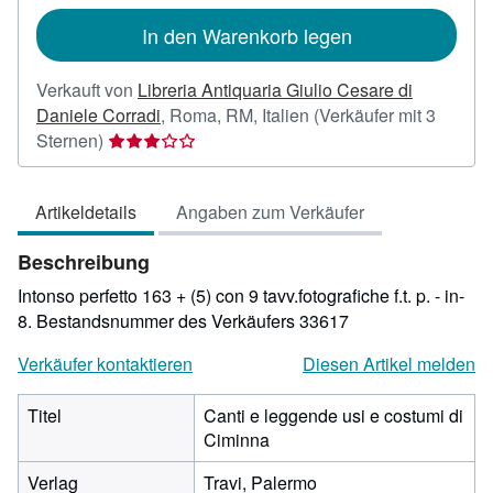
In den Warenkorb legen
Verkauft von
Libreria Antiquaria Giulio Cesare di
Daniele Corradi
,
Roma, RM, Italien
(Verkäufer mit 3
Verkäuferbewertung
Sternen)
3
von
Artikeldetails
Angaben zum Verkäufer
5
Sternen
Beschreibung
Intonso perfetto 163 + (5) con 9 tavv.fotografiche f.t. p. - in-
8.
Bestandsnummer des Verkäufers 33617
Verkäufer kontaktieren
Diesen Artikel melden
Titel
Canti e leggende usi e costumi di
Ciminna
Verlag
Travi, Palermo