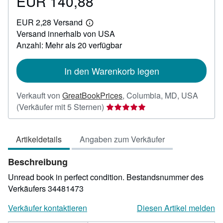
EUR 140,88
Preis
EUR
EUR 2,28 Versand
140,88
Weitere
Versand innerhalb von USA
Informationen
zu
Anzahl: Mehr als 20 verfügbar
Versandkosten
In den Warenkorb legen
Verkauft von
GreatBookPrices
,
Columbia, MD, USA
Verkäuferbewertung
(Verkäufer mit 5 Sternen)
5
von
Artikeldetails
Angaben zum Verkäufer
5
Sternen
Beschreibung
Unread book in perfect condition.
Bestandsnummer des
Verkäufers 34481473
Verkäufer kontaktieren
Diesen Artikel melden