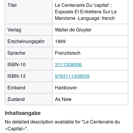
Titel
Le Centenaire Du 'capital' :
Exposés Et Entretiens Sur Le
Marxisme -Language: french
Verlag
Walter de Gruyter
Erscheinungsjahr
1969
Sprache
Französisch
ISBN-10
3111308006
ISBN-13
9783111308005
Einband
Hardcover
Zustand
As New
Inhaltsangabe
No detailed description available for "Le Centenaire du
»Capital«".