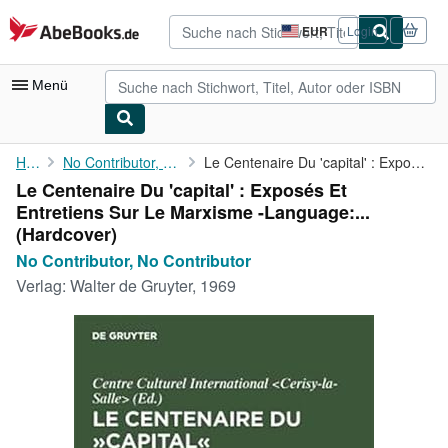
Zum Hauptinhalt
AbeBooks.de
EUR
Login
Seite
der
Einkaufseinstellungen.
Menü
Nutzerkonto
Home
No Contributor, No Contributor
Le Centenaire Du 'capital' : Exposés Et Entretiens Sur Le ...
Le Centenaire Du 'capital' : Exposés Et
Meine Bestellungen
Entretiens Sur Le Marxisme -Language:...
Detailsuche
(Hardcover)
No Contributor, No Contributor
Sammlungen
Verlag:
Walter de Gruyter, 1969
Antiquarische Bücher
Kunst & Sammlerstücke
Verkäufer
Verkäufer werden
Hilfe